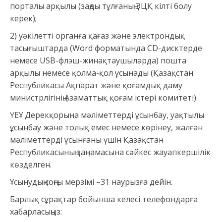
порталы арқылы (заңды тұлғаның ЭЦҚ кілті болу
керек);
2) уәкілетті органға қағаз және электрондық
тасығыштарда (Word форматында CD-дисктерде
немесе USB-флэш-жинақтаушыларда) пошта
арқылы немесе қолма-қол ұсынады (Қазақстан
Республикасы Ақпарат және қоғамдық даму
министрлігінің Азаматтық қоғам істері комитеті).
ҮЕҰ Дерекқорына мәліметтерді ұсынбау, уақтылы
ұсынбау және толық емес немесе көрінеу, жалған
мәліметтерді ұсынғаны үшін Қазақстан
Республикасының заңнамасына сәйкес жауапкершілік
көзделген.
Ұсынудың соңғы мерзімі –31 наурызға дейін.
Барлық сұрақтар бойынша келесі телефондарға
хабарласыңыз: