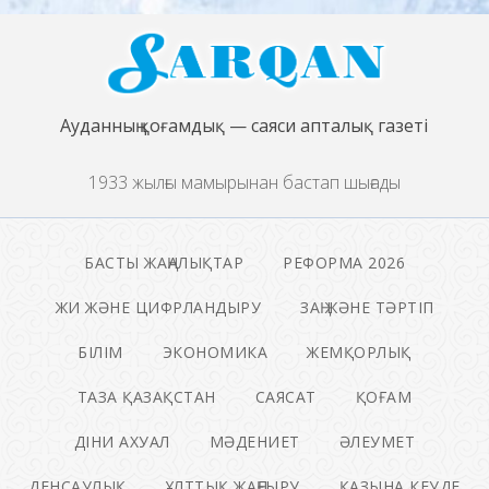
Ауданның қоғамдық — саяси апталық газеті
1933 жылғы мамырынан бастап шығады
БАСТЫ ЖАҢАЛЫҚТАР
РЕФОРМА 2026
ЖИ ЖӘНЕ ЦИФРЛАНДЫРУ
ЗАҢ ЖӘНЕ ТӘРТІП
БІЛІМ
ЭКОНОМИКА
ЖЕМҚОРЛЫҚ
ТАЗА ҚАЗАҚСТАН
САЯСАТ
ҚОҒАМ
ДІНИ АХУАЛ
МӘДЕНИЕТ
ӘЛЕУМЕТ
ДЕНСАУЛЫҚ
ҰЛТТЫҚ ЖАҢҒЫРУ
ҚАЗЫНА КЕУДЕ