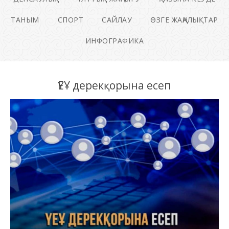
ТАНЫМ
СПОРТ
САЙЛАУ
ӨЗГЕ ЖАҢАЛЫҚТАР
ИНФОГРАФИКА
ҮЕҰ дерекқорына есеп