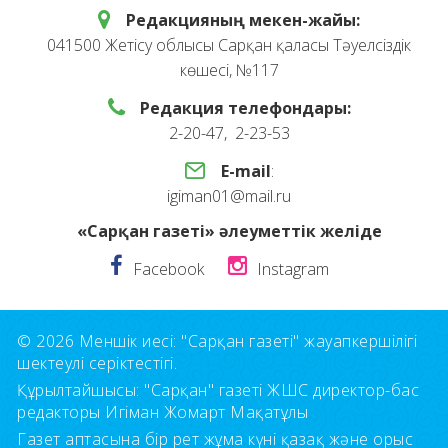
Редакцияның мекен-жайы:
041500 Жетісу облысы Сарқан қаласы Тәуелсіздік
көшесі, №117
Редакция телефондары:
2-20-47, 2-23-53
E-mail
:
igiman01@mail.ru
«Сарқан газеті» әлеуметтік желіде
Facebook
Instagram
© 2026 Меншік иесі: "Сарқан газеті" жауапкершілігі
шектеулі серіктестігі.
Құрылтайшысы: "Сарқан" газеті ЖШС директор-бас
редакторы Игіман Жомарт Мақатұлы
Газет аптасына бір рет жұма күні қазақ және орыс