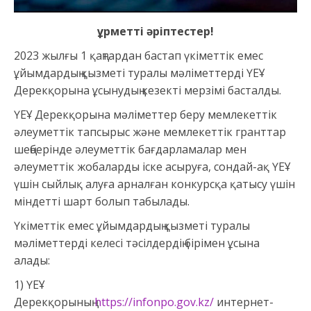
ұрметті әріптестер
!
2023 жылғы 1 қаңтардан бастап үкіметтік емес
ұйымдардың қызметі туралы мәліметтерді ҮЕҰ
Дерекқорына ұсынудың кезекті мерзімі басталды.
ҮЕҰ Дерекқорына мәліметтер беру мемлекеттік
әлеуметтік тапсырыс және мемлекеттік гранттар
шеңберінде әлеуметтік бағдарламалар мен
әлеуметтік жобаларды іске асыруға, сондай-ақ ҮЕҰ
үшін сыйлық алуға арналған конкурсқа қатысу үшін
міндетті шарт болып табылады.
Үкіметтік емес ұйымдардың қызметі туралы
мәліметтерді келесі тәсілдердің бірімен ұсына
алады:
1) ҮЕҰ
Дерекқорының
https://infonpo.gov.kz/
интернет-