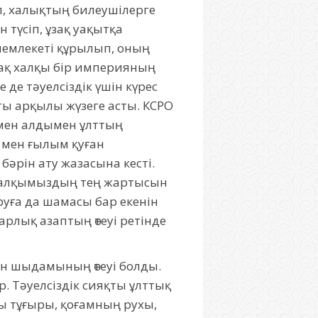
п, халықтың билеушілерге
 түсіп, ұзақ уақытқа
 мемлекеті құрылып, оның
зақ халқы бір империяның
 де тәуелсіздік үшін күрес
ты арқылы жүзеге асты. КСРО
ймен алдымен ұлттың
м мен ғылым қуған
әрін ату жазасына кесті.
 халқымыздың тең жартысын
руға да шамасы бар екенін
рлық азаптың өтеуі ретінде
ған шыдамының өтеуі болды.
. Тәуелсіздік сияқты ұлттық
сты тұғыры, қоғамның рухы,