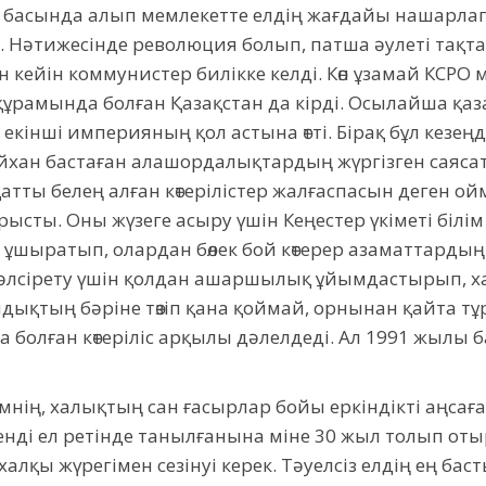
ң басында алып мемлекетте елдің жағдайы нашарла
. Нәтижесінде революция болып, патша әулеті тақтан
 кейін коммунистер билікке келді. Көп ұзамай КСРО
ұрамында болған Қазақстан да кірді. Осылайша қа
кінші империяның қол астына өтті. Бірақ бұл кезеңде
кейхан бастаған алашордалықтардың жүргізген саяса
қатты белең алған көтерілістер жалғаспасын деген о
ысты. Оны жүзеге асыру үшін Кеңестер үкіметі білі
шыратып, олардан бөлек бой көтерер азаматтардың б
 әлсірету үшін қолдан ашаршылық ұйымдастырып,
дықтың бәріне төзіп қана қоймай, орнынан қайта тұ
олған көтеріліс арқылы дәлелдеді. Ал 1991 жылы ба
өзімнің, халықтың сан ғасырлар бойы еркіндікті аңса
енді ел ретінде танылғанына міне 30 жыл толып отыр
 халқы жүрегімен сезінуі керек. Тәуелсіз елдің ең ба