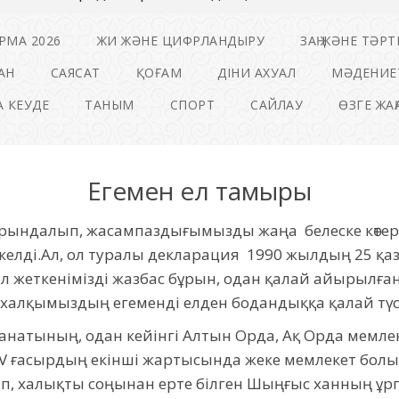
РМА 2026
ЖИ ЖӘНЕ ЦИФРЛАНДЫРУ
ЗАҢ ЖӘНЕ ТӘРТ
АН
САЯСАТ
ҚОҒАМ
ДІНИ АХУАЛ
МӘДЕНИЕ
 КЕУДЕ
ТАНЫМ
СПОРТ
САЙЛАУ
ӨЗГЕ ЖА
Егемен ел тамыры
ндалып, жасампаздығымызды жаңа белеске көтерге
елді.Ал, ол туралы декларация 1990 жылдың 25 қа
қол жеткенімізді жазбас бұрын, одан қалай айырылған
п, халқымыздың егеменді елден бодандыққа қалай түск
анатының, одан кейінгі Алтын Орда, Ақ Орда мемлеке
IV ғасырдың екінші жартысында жеке мемлекет бол
стап, халықты соңынан ерте білген Шыңғыс ханның ұ