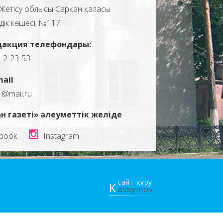
Жетісу облысы Сарқан қаласы
здік көшесі, №117
дакция телефондары:
, 2-23-53
mail
:
1@mail.ru
н газеті» әлеуметтік желіде
book
Instagram
сайт құру
K
assymov