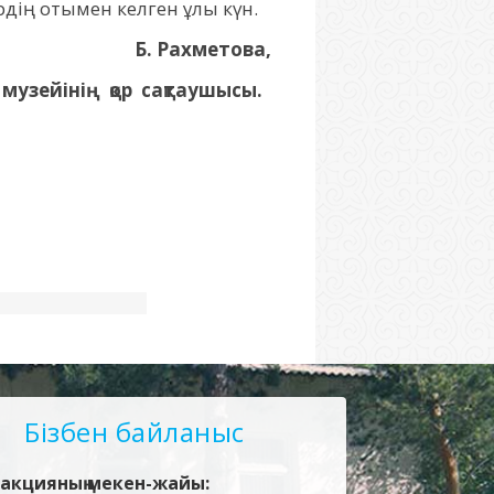
ердің отымен келген ұлы күн.
Б. Рахметова,
узейінің қор сақтаушысы.
Бізбен байланыс
акцияның мекен-жайы: