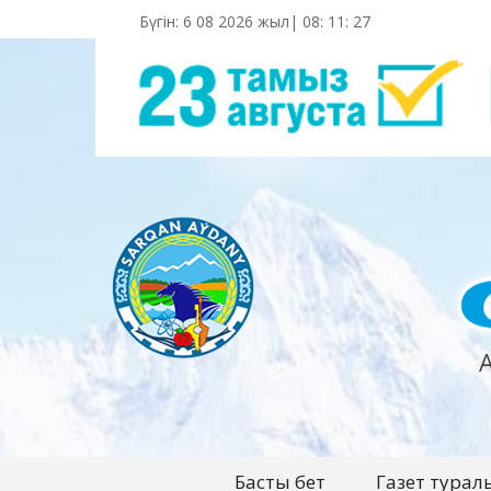
Бүгін: 6 08 2026 жыл|
08
:
11
:
28
Басты бет
Газет турал