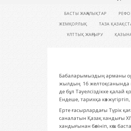
БАСТЫ ЖАҢАЛЫҚТАР
РЕФО
ЖЕМҚОРЛЫҚ
ТАЗА ҚАЗАҚСТ
ҰЛТТЫҚ ЖАҢҒЫРУ
ҚАЗЫНА
Бабаларымыздың арманы оры
жылдың 16 желтоқсанында к
де бұл Тәуелсіздікке қалай 
Ендеше, тарихқа көз жүгірті
Ерте ғасырлардағы Түрік қағ
саналатын Қазақ хандығы X
хандығынан бөлініп, көш ба