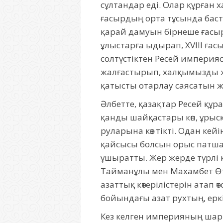
сұлтандар еді. Олар құрған х
ғасырдың орта тұсында ба
қарай дамуын бірнеше ғасырға
ұлыстарға ыдырап, XVIII ғас
солтүстіктен Ресей империя
жалғастырып, халқымызды жа
қатысты отарлау саясатын ж
Әлбетте, қазақтар Ресей құр
қанды шайқастары көп, ұрысқа
руларына көз тікті. Одан кей
қайсысы болсын орыс патша
ұшыратты. Жер жерде түрлі 
Тайманұлы мен Махамбет Ө
азаттық көтерілістерін атап 
бойындағы азат рухтың, еркін
Кез келген империяның шары