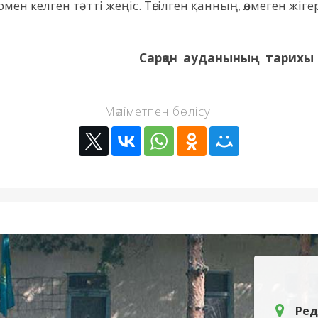
рмен келген тәтті жеңіс. Төгілген қанның, өлмеген жіг
Сарқан ауданының тарихы м
Мәліметпен бөлісу:
Ред