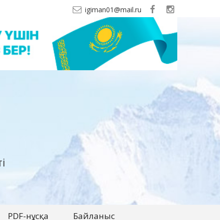
igiman01@mail.ru
і
PDF-нұсқа
Байланыс