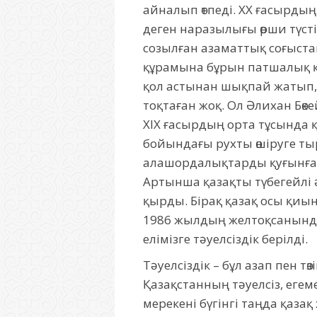
айналып өтпеді. XX ғасырды
деген наразылығы өрши түсті
созылған азаматтық соғыстан
құрамына бұрын патшалық қ
қол астынан шықпай жатып, е
тоқтаған жоқ. Ол Әлихан Бө
XIX ғасырдың орта тұсында 
бойындағы рухты өшіруге тыр
алашордалықтарды қуғынға ұ
Артынша қазақты түбегейлі
қырды. Бірақ қазақ осы қиын
1986 жылдың желтоқсанында б
елімізге тәуелсіздік берілді.
Тәуелсіздік – бұл азап пен т
Қазақстанның тәуелсіз, егем
мерекені бүгінгі таңда қазақ