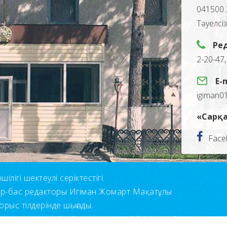
041500 
Тәуелсі
Ре
2-20-47
E-
igiman0
«Сарқа
Face
лігі шектеулі серіктестігі.
ор-бас редакторы Игіман Жомарт Мақатұлы
орыс тілдерінде шығады.
н қолдану үшін сілтеме көрсетуіңіз міндетті.