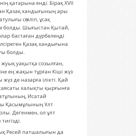
нің қатарына енді. Бірақ XVII
ан Қазақ хандығының ары
улығы сөгіліп, ұсақ
жем болды. Шығыстан Қытай,
рлар бастаған дүрбелеңді
лсіреген Қазақ хандығына
ғы болды.
а жуық уақытқа созылған,
іне ең жақын тұрған Кіші жүз
 жүз де назарға ілікті. Қай
саясаты халықты қырғынға
Датұлының, Исатай
ры Қасымұлының Ұлт
толы. Дегенмен, ол ұлт
тигізді.
лық Ресей патшалығын да