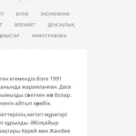
ІП
БІЛІМ
ЭКОНОМИКА
Т
ӘЛЕУМЕТ
ДЕНСАУЛЫҚ
ҢАЛЫҚТАР
ИНФОГРАФИКА
н егемендік бізге 1991
занында жарияланған. Десе
ымызды сөз еткен жөн болар.
енін айтып көрейік.
ттерінің негізгі мұрагері
ып құрылды. Әбілқайыр
рпақтары Керей мен Жәнібек