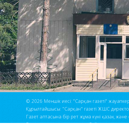
© 2026 Меншік иесі: "Сарқан газеті" жауапкерші
Құрылтайшысы: "Сарқан" газеті ЖШС директ
Газет аптасына бір рет жұма күні қазақ және 
Барлық құқықтар сақталған. Сайт материалдары