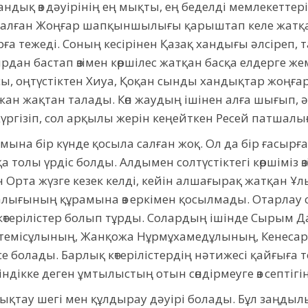
андық өз дәуірінің ең мықты, ең беделді мемлекеттері
сталған Жоңғар шапқыншылығы қарыштап келе жатқ
 тежеді. Соның кесірінен Қазақ хандығы әлсіреп, тат
ырдан бастап өзімен көршілес жатқан басқа елдерге 
сы, оңтүстіктен Хиуа, Қоқан сынды хандықтар жоңға
н жақтан талады. Көп жаудың ішінен алға шығып, ә
үргізіп, сол арқылы жерін кеңейткен Ресей патшалы
амына бір күнде қосыла салған жоқ. Ол да бір ғасырғ
 толы үрдіс болды. Алдымен солтүстіктегі көршіміз өз
ін Орта жүзге кезек келді, кейін алшағырақ жатқан Ұлы
лығының құрамына өз еркімен қосылмады. Отарлау 
көтерілістер болып тұрды. Солардың ішінде Сырым 
темісұлының, Жанқожа Нұрмұхамедұлының, Кенеса
өтсе болады. Барлық көтерілістердің нәтижесі қайғыға 
дікке деген ұмтылыстың отын сөндірмеуге өз септігін 
қтау шегі мен құлдырау дәуірі болады. Бұл заңды