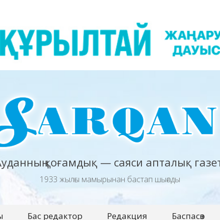
Ауданның қоғамдық — саяси апталық газет
1933 жылғы мамырынан бастап шығады
ы
Бас редактор
Редакция
Баспасөз