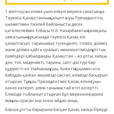
1 желтоқсан еліміз үшін елеулі мереке санатында.
Тәуелсіз Қазақстанның қалыптасуы Президенттің
қызметімен тікелей байланысты десек
қателеспейміз. Елбасы Н.Ә. Назарбаевтың салиқалы
саясатының арқасында тәуелсіз Қазақ елі
қалыптасып, тарихымыз түгенделіп, тіліміз, дініміз
және діліміз қайта оралып, мемлекетіміздің ұлттық
рәміздері қабылданды. Қазақстан – өз ұлты, халқы,
діні, тілі, мәдениеті, тарихы, салт-дәстүрі бар
құдіретті ел. Найзаның ұшы, білектің күшімен ата-
бабадан қалған жерімізді сақтап, елімізді басқарып
отырған Тұңғыш Президентіміз Қазақ елінің туын
көкке көтеріп, әлем танымастай етіп өзгертті.
Елімізде тойланып отырған бұл мерекенің тарихи
маңызы орасан зор екені айдан анық.
Барша ұлтты бауырына басқан Қазақ халқы біреуді