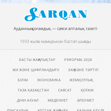
Ауданның қоғамдық — саяси апталық газеті
1933 жылғы мамырынан бастап шығады
БАСТЫ ЖАҢАЛЫҚТАР
РЕФОРМА 2026
ЖИ ЖӘНЕ ЦИФРЛАНДЫРУ
ЗАҢ ЖӘНЕ ТӘРТІП
БІЛІМ
ЭКОНОМИКА
ЖЕМҚОРЛЫҚ
ТАЗА ҚАЗАҚСТАН
САЯСАТ
ҚОҒАМ
ДІНИ АХУАЛ
МӘДЕНИЕТ
ӘЛЕУМЕТ
ДЕНСАУЛЫҚ
ҰЛТТЫҚ ЖАҢҒЫРУ
ҚАЗЫНА КЕУДЕ