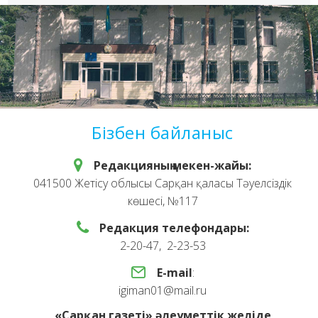
Бізбен байланыс
Редакцияның мекен-жайы:
041500 Жетісу облысы Сарқан қаласы Тәуелсіздік
көшесі, №117
Редакция телефондары:
2-20-47, 2-23-53
E-mail
:
igiman01@mail.ru
«Сарқан газеті» әлеуметтік желіде