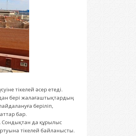
іне тікелей әсер етеді.
дан бері жалағаштықтардың
пайдалануға беріліп,
аттар бар.
і. Сондықтан да құрылыс
ртуына тікелей байланысты.