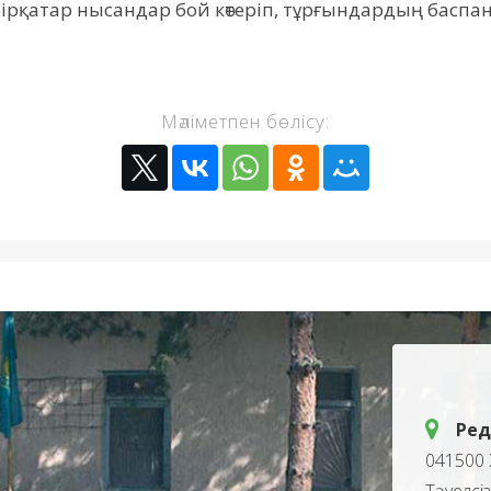
ірқатар нысандар бой көтеріп, тұрғындардың басп
Мәліметпен бөлісу:
Ред
041500 
Тәуелсі