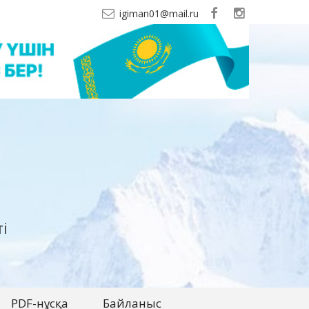
igiman01@mail.ru
і
PDF-нұсқа
Байланыс