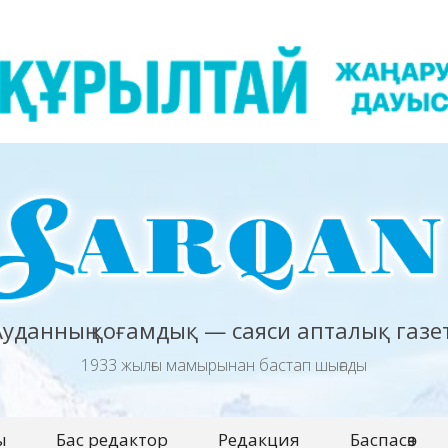
Ауданның қоғамдық — саяси апталық газет
1933 жылғы мамырынан бастап шығады
ы
Бас редактор
Редакция
Баспасөз