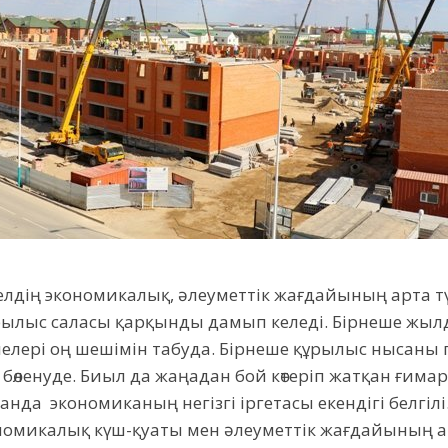
дің экономикалық, әлеуметтік жағдайының арта түсу
ылыс саласы қарқынды дамып келеді. Бірнеше жыл
лелері оң шешімін табуда. Бірнеше құрылыс нысаны 
өленуде. Биыл да жаңадан бой көтеріп жатқан ғимар
нда экономиканың негізгі іргетасы екендігі белгіл
номикалық күш-қуаты мен әлеуметтік жағдайының а