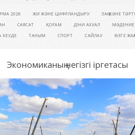
РМА 2026
ЖИ ЖӘНЕ ЦИФРЛАНДЫРУ
ЗАҢ ЖӘНЕ ТӘРТ
АН
САЯСАТ
ҚОҒАМ
ДІНИ АХУАЛ
МӘДЕНИЕ
 КЕУДЕ
ТАНЫМ
СПОРТ
САЙЛАУ
ӨЗГЕ ЖА
Экономиканың негізгі іргетасы