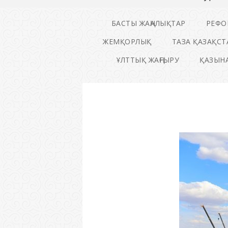
БАСТЫ ЖАҢАЛЫҚТАР
РЕФО
ЖЕМҚОРЛЫҚ
ТАЗА ҚАЗАҚСТ
ҰЛТТЫҚ ЖАҢҒЫРУ
ҚАЗЫНА