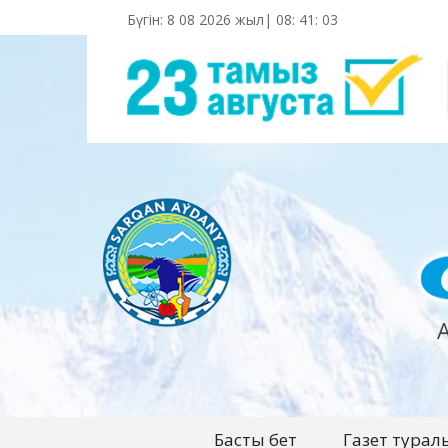
Бүгін: 8 08 2026 жыл|
08
:
41
:
04
Басты бет
Газет турал