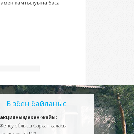
анамен қамтылуына баса
Бізбен байланыс
акцияның мекен-жайы:
Жетісу облысы Сарқан қаласы
здік көшесі, №117