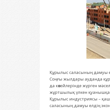
Құрылыс саласының дамуы ел
Соңғы жылдары ауданда құр
да көкейлерінде жүрген мәсе
жұртшылық үлкен қуанышқа б
Құрылыс индустриясы – қаша
саласының дамуы елдің эко