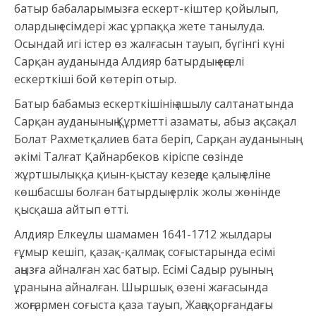
батыр бабаларымызға ескерт-кіштер қойылып,
олардың есімдері жас ұрпаққа жете танылуда.
Осындай игі істер өз жалғасын тауып, бүгінгі күні
Сарқан ауданында Алдияр батырдың еңселі
ескерткіші бой көтеріп отыр.
Батыр бабамыз ескерткішінің ашылу салтанатында
Сарқан ауданының Құрметті азаматы, абыз ақсақал
Болат Рахметқалиев бата беріп, Сарқан ауданының
әкімі Талғат Қайнарбеков кіріспе сөзінде
жұртшылыққа қиын-қыстау кезеңде қалың еліне
көшбасшы болған батырдың ерлік жолы жөнінде
қысқаша айтып өтті.
Алдияр Елкеұлы шамамен 1641-1712 жылдары
ғұмыр кешіп, қазақ-қалмақ соғыстарында есімі
аңызға айналған хас батыр. Есімі Садыр руының
ұранына айналған. Шыршық өзені жағасында
жоңғармен соғыста қаза тауып, Жаңақорғандағы