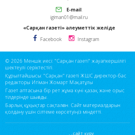
E-mail
:
igiman01@mail.ru
«Сарқан газеті» әлеуметтік желіде
Facebook
Instagram
© 2026 Меншік иесі: "Сарқан газеті" жауапкершілігі
шектеулі серіктестігі.
Құрылтайшысы: "Сарқан" газеті ЖШС директор-бас
редакторы Игіман Жомарт Мақатұлы
Газет аптасына бір рет жұма күні қазақ және орыс
тілдерінде шығады.
Барлық құқықтар сақталған. Сайт материалдарын
қолдану үшін сілтеме көрсетуіңіз міндетті.
сайт құру