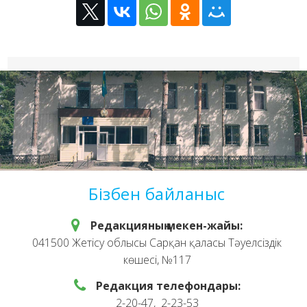
Бізбен байланыс
Редакцияның мекен-жайы:
041500 Жетісу облысы Сарқан қаласы Тәуелсіздік
көшесі, №117
Редакция телефондары:
2-20-47, 2-23-53