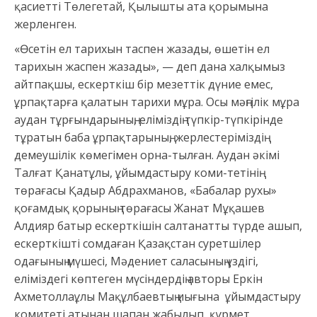
қасиетті Төлегетай, Қылышты ата қорымына
жерленген.
«Өсетін ел тарихын таспен жазады, өшетін ел
тарихын жаспен жазады», — деп дана халқымыз
айтпақшы, ескерткіш бір мезеттік дүние емес,
ұрпақтарға қалатын тарихи мұра. Осы мәңгілік мұра
аудан тұрғындарының, еліміздің түпкір-түпкірінде
тұратын баба ұрпақтарының, жерлестеріміздің
демеушілік көмегімен орна-тылған. Аудан әкімі
Талғат Қанатұлы, ұйымдастыру коми-тетінің
төрағасы Қадыр Абдрахманов, «Бабалар рухы»
қоғамдық қорының төрағасы Жанат Мұқашев
Алдияр батыр ескерткішін салтанатты түрде ашып,
ескерткішті сомдаған Қазақстан суретшілер
одағының мүшесі, Мәдениет саласының үздігі,
еліміздегі көптеген мүсіндердің авторы Еркін
Ахметоллаұлы Мақұлбаевтың иығына ұйымдастыру
комитеті атынан шапан жабылып, құрмет