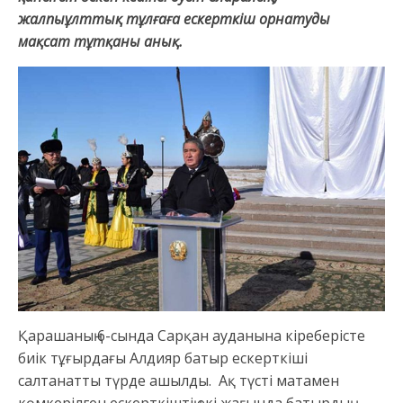
жалпыұлттық тұлғаға ескерткіш орнатуды
мақсат тұтқаны анық.
Қарашаның 6-сында Сарқан ауданына кіреберісте
биік тұғырдағы Алдияр батыр ескерткіші
салтанатты түрде ашылды. Ақ түсті матамен