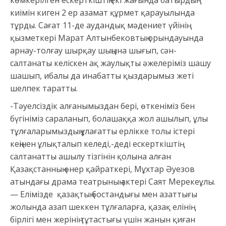
көмкерілген ескерткіштің екі жағында батырдың
киімін киген 2 ер азамат құрмет қарауылында
тұрды. Сағат 11-де аудандық мәдениет үйінің
қызметкері Марат Алтынбековтың орындауында
арнау-толғау шырқау шыңына шығып, сән-
салтанаты келіскен ақ жаулықты әжелеріміз шашу
шашып, ибалы да инабатты қыздарымыз жеті
шелпек таратты.
-Тәуелсіздік алғанымыздан бері, өткеніміз бен
бүгініміз сараланып, болашаққа жол ашылып, ұлы
тұлғаларымыздың ұлағатты ерлікке толы істері
кеңінен ұлықталып келеді,-деді ескерткіштің
салтанатты ашылу тізгінін қолына алған
Қазақстанның өнер қайраткері, Мұхтар Әуезов
атындағы драма театрының актері Саят Мерекеұлы.
— Елімізде қазақтың бостандығы мен азаттығы
жолында азап шеккен тұлғаларға, қазақ елінің
бірлігі мен жерінің тұтастығы үшін жанын қиған