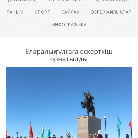
ТАНЫМ
СПОРТ
САЙЛАУ
ӨЗГЕ ЖАҢАЛЫҚТАР
ИНФОГРАФИКА
Еларалық тұлғаға ескерткіш
орнатылды