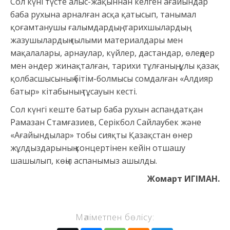
Сол күні түсте алыс-жақыннан келген ағайындар
баба рухына арналған асқа қатысып, танымал
қоғамтанушы ғалымдардың, тарихшылардың,
жазушылардың ғылыми материалдары мен
мақалалары, арнаулар, күйлер, дастандар, өлеңдер
мен әндер жинақталған, тарихи тұлғаның, ұлы қазақ
қолбасшысының бітім-болмысы сомдалған «Алдияр
батыр» кітабының тұсауын кесті.
Сол күнгі кеште батыр баба рухын аспандатқан
Рамазан Стамғазиев, Серікбол Сайлаубек және
«Ағайындылар» тобы сияқты Қазақстан өнер
жұлдыздарының концертінен кейін отшашу
шашылып, көңіл аспанымыз ашылды.
Жомарт ИГІМАН.
Мәліметпен бөлісу: