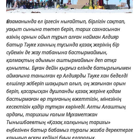
Өз заманында ел іргесін нығайтып, бірлігін сақтап,
уақыт сынына төтеп беріп, тарих сахнасынан
өзінің орнын ойып тұрып алған найман Алдияр
батыр Тәуке ханның тұсында қазақ жерінің бір
сүйемін де жау табанына бастырмаймын,
қалмақтың адымын аштырмаймын деп атқа
қоныпты. Бұған дейін қырғыз елінде батырлығымен
аймағына танылған ер Алдиярды Тәуке хан беделді
елшілер жіберіп шақырып алып, оң жағынан орын
беріп, қасарысқан дұшпанды қазақ жеріне қадам
бастырмаған өр тұлғаның өжеттігін, мінезінің
кесектігін қадір тұтқан көрінеді. Алты Алаштың
ардағы, тарихшы ғалым Мұхаметжан
Тынышбаевтың «Қазақ халқының тарихы»
еңбегінен батыр бабамыз туралы жазба деректерге
қанығып өскен кейінгі буын еларалық,