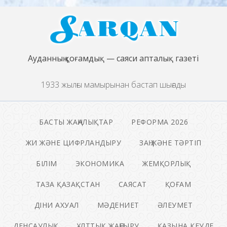
Ауданның қоғамдық — саяси апталық газеті
1933 жылғы мамырынан бастап шығады
БАСТЫ ЖАҢАЛЫҚТАР
РЕФОРМА 2026
ЖИ ЖӘНЕ ЦИФРЛАНДЫРУ
ЗАҢ ЖӘНЕ ТӘРТІП
БІЛІМ
ЭКОНОМИКА
ЖЕМҚОРЛЫҚ
ТАЗА ҚАЗАҚСТАН
САЯСАТ
ҚОҒАМ
ДІНИ АХУАЛ
МӘДЕНИЕТ
ӘЛЕУМЕТ
ДЕНСАУЛЫҚ
ҰЛТТЫҚ ЖАҢҒЫРУ
ҚАЗЫНА КЕУДЕ