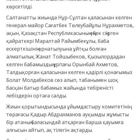
көрсетілді.
Салтанатты жиында Нұр-Сұлтан қаласынан келген
генерал-майор Сағатбек Төлеубайұлы Нұрахметов,
ақын, Қазақстан Республикасының еңбек сіңірген
қайраткері Маралтай Райымбекұлы, баба
ескерткішінің орнатылуына ұйтқы болған
алматылық Жанат Тойшыбеков, Қызылордадан
келген бабамыздың ұрпағы Орынбай Ахметов,
Талдықорған қаласынан келген қадірлі қонағымыз
Болат Молдабеков сөз алып, табанымен шоқ
басқан батыр бабамыз жайында тебіреністі
лебіздерін ортаға салды.
Жиын қорытындысында ұйымдастыру комитетінің
төрағасы Қадыр Абдрахманов ауқымды жұмысты
бір атаның баласындай атқарған барша қауымға
алғысын айтып, ақ тілегін ақтарды.