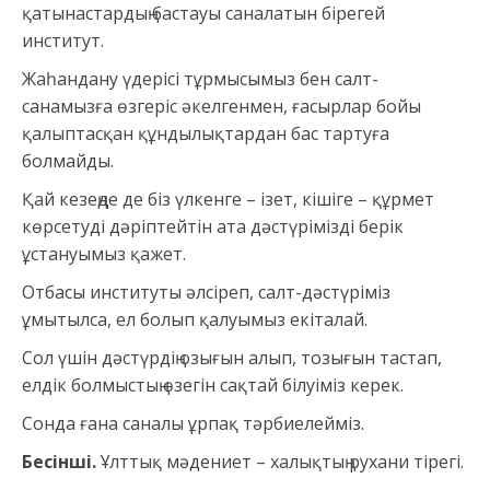
қатынастардың бастауы саналатын бірегей
институт.
Жаһандану үдерісі тұрмысымыз бен салт-
санамызға өзгеріс әкелгенмен, ғасырлар бойы
қалыптасқан құндылықтардан бас тартуға
болмайды.
Қай кезеңде де біз үлкенге – ізет, кішіге – құрмет
көрсетуді дәріптейтін ата дәстүрімізді берік
ұстануымыз қажет.
Отбасы институты әлсіреп, салт-дәстүріміз
ұмытылса, ел болып қалуымыз екіталай.
Сол үшін дәстүрдің озығын алып, тозығын тастап,
елдік болмыстың өзегін сақтай білуіміз керек.
Сонда ғана саналы ұрпақ тәрбиелейміз.
Бесінші.
Ұлттық мәдениет – халықтың рухани тірегі.