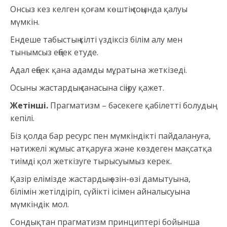
Онсыз кез келген қоғам көштің соңында қалуы
мүмкін.
Ендеше табыстың кілті үздіксіз білім алу мен
тынымсыз еңбек етуде.
Адал еңбек қана адамды мұратына жеткізеді.
Осыны жастардың санасына сіңіру қажет.
Жетінші.
Прагматизм – бәсекеге қабілетті болудың
кепілі.
Біз қолда бар ресурс пен мүмкіндікті пайдалануға,
нәтижелі жұмыс атқаруға және көздеген мақсатқа
тиімді қол жеткізуге тырысуымыз керек.
Қазір елімізде жастардың өзін-өзі дамытуына,
білімін жетілдіріп, сүйікті ісімен айналысуына
мүмкіндік мол.
Сондықтан прагматизм принциптері бойынша