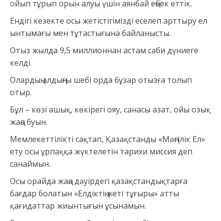
ойып тұрып орын алуы үшін аянбай еңбек еттік.
Ендігі кезекте осы жетістігімізді еселеп арттыру ел
ынтымағы мен тұтастығына байланысты.
Отыз жылда 9,5 миллионнан астам сәби дүниеге
келді.
Олардың алдыңғы шебі орда бұзар отызға толып
отыр.
Бұл – көзі ашық, көкірегі ояу, санасы азат, ойы озық
жаңа буын.
Мемлекеттілікті сақтап, Қазақстанды «Мәңгілік Ел»
ету осы ұрпаққа жүктелетін тарихи миссия деп
санаймын.
Осы орайда жаңа дәуірдегі қазақстандықтарға
бағдар болатын «Елдіктің жеті тұғыры» атты
қағидаттар жиынтығын ұсынамын.