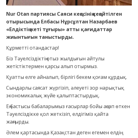
Nur Otan партиясы Саяси кеңесінің кеңейтілген
отырысында Елбасы Нұрсұлтан Назарбаев
«Елдіктің жеті тұғыры» атты қағидаттар
жиынтығын таныстырды.
Құрметті отандастар!
Біз Тәуелсіздіктің отыз жылдығын айтулы
жетістіктермен қарсы алып отырмыз.
Қуатты елге айналып, бірлігі бекем қоғам құрдық.
Сындарлы саясат жүргізіп, әлеуеті зор нарықтық
экономикалық жүйе қалыптастырдық.
Ең бастысы бабаларымыз ғасырлар бойы аңсап өткен
Тәуелсіздікке қол жеткізіп, елдігіміз қайта
жаңғырды.
Әлем қартасында Қазақстан деген егемен елдің