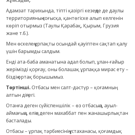
жұмсадық.
Адамзат тарихында, тіпті қазіргі кезеңде де даулы
территорияның соғысқа, қантөгіске алып келгенін
көріп отырмыз (Таулы Қарабақ, Қырым, Грузия
және т.б.).
Мен өскелең ұрпақты осындай қауіптен сақтап қалу
үшін барымды салдым.
Енді ата-баба аманатына адал болып, ұлан-ғайыр
жерімізді қорғау, оны болашақ ұрпаққа мирас ету –
біздің ортақ борышымыз.
Төртінші.
Отбасы мен салт-дәстүр – қоғамның
алтын діңгегі.
Отанға деген сүйіспеншілік – өз отбасыңа, ауыл-
аймағыңа, еліңе деген махаббат пен жанашырлықтан
басталады.
Отбасы – ұрпақ тәрбиесінің ұстаханасы, қоғамдық