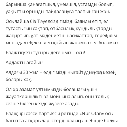
барынша қанағатшыл, үнемшіл, ұстамды болып,
уақытты орынды пайдалануға талпынған жөн.
Осылайша біз Тәуелсіздігімізді баянды етіп, ел
тұтастығын сақтап, отбасылық құндылықтарды
жаңғыртып, ұлт мәдениетін насихаттап, терең білім
мен адал еңбекке ден қойған жасампаз ел боламыз.
Елдіктің жеті тұғыры дегеніміз – осы!
Ардақты ағайын!
Алдағы 30 жыл – елдігімізді нығайтудың жаңа кезеңі
болары хақ.
Ол әр азамат ұлтымыздың болашағы үшін
жауапкершілікті өз мойнына алып, оны толық
сезіне білген кезде жүзеге асады.
Елдің ең ірі саяси партиясы ретінде «Nur Otan» осы
бағытта атқарылар істердің алдыңғы шебінде болуы