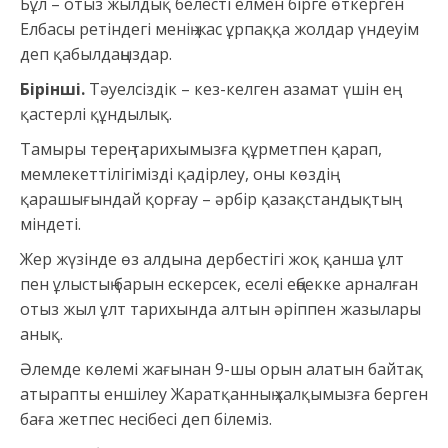
Бұл – отыз жылдық белесті елмен бірге өткерген
Елбасы ретіндегі менің жас ұрпаққа жолдар үндеуім
деп қабылдаңыздар.
Бірінші.
Тәуелсіздік – кез-келген азамат үшін ең
қастерлі құндылық.
Тамыры терең тарихымызға құрметпен қарап,
мемлекеттілігімізді қадірлеу, оны көздің
қарашығындай қорғау – әрбір қазақстандықтың
міндеті.
Жер жүзінде өз алдына дербестігі жоқ қанша ұлт
пен ұлыстың барын ескерсек, еселі еңбекке арналған
отыз жыл ұлт тарихында алтын әріппен жазылары
анық.
Әлемде көлемі жағынан 9-шы орын алатын байтақ
атырапты еншілеу Жаратқанның халқымызға берген
баға жетпес несібесі деп білеміз.