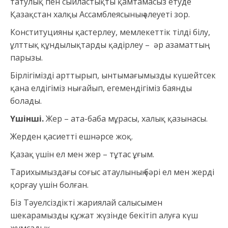
татулық пен сыйластықты қамтамасыз етуде
Қазақстан халқы Ассамблеясының әлеуеті зор.
Конституцияны қастерлеу, мемлекеттік тілді білу,
ұлттық құндылықтарды қадірлеу – әр азаматтың
парызы.
Бірлігімізді арттырып, ынтымағымызды күшейтсек
қана елдігіміз нығайып, егемендігіміз баянды
болады.
Үшінші.
Жер – ата-баба мұрасы, халық қазынасы.
Жерден қасиетті ешнәрсе жоқ.
Қазақ үшін ел мен жер – тұтас ұғым.
Тарихымыздағы соғыс атаулының бәрі ел мен жерді
қорғау үшін болған.
Біз Тәуелсіздікті жариялай салысымен
шекарамызды құжат жүзінде бекітіп алуға күш