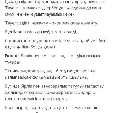
Қазақтың барша арман-мақсатының орындалуы тек
Тәуелсіз мемлекет, дербес ұлт жағдайында ғана
мүмкін екенін ұмытпауымыз керек.
Тәуелсіздікті нығайту – экономиканы нығайту.
Бұл барша халықтың еңбегімен келеді.
Сондықтан жас ұрпақ ел игілігі үшін әрдайым еңбек
етуге дайын болуы қажет.
Екінші.
Бірлік пен келісім – елдігіміздің мызғымас
тұғыры.
Этникалық әралуандық – біртұтас ұлт ретінде
қалыптасқан халқымыздың артықшылығы.
Бүгінде бірлік пен этносаралық татулықты сақтау
жолында отыз жыл бойы жүргізген сындарлы
саясаттың жемісін көріп отырмыз.
Бір шаңырақтың астында тату-тәтті ғұмыр кешіп,