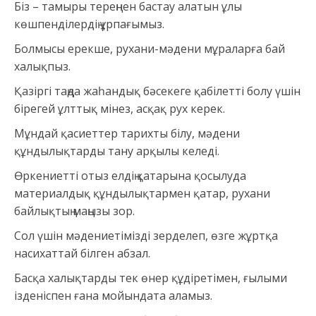
Біз – тамыры тереңнен бастау алатын ұлы
көшпенділердің ұрпағымыз.
Болмысы ерекше, рухани-мәдени мұраларға бай
халықпыз.
Қазіргі таңда жаһандық бәсекеге қабілетті болу үшін
бірегей ұлттық мінез, асқақ рух керек.
Мұндай қасиеттер тарихты білу, мәдени
құндылықтарды тану арқылы келеді.
Өркениетті отыз елдің қатарына қосылуда
материалдық құндылықтармен қатар, рухани
байлықтың маңызы зор.
Сол үшін мәдениетімізді зерделеп, өзге жұртқа
насихаттай білген абзал.
Басқа халықтарды тек өнер құдіретімен, ғылыми
ізденіспен ғана мойындата аламыз.