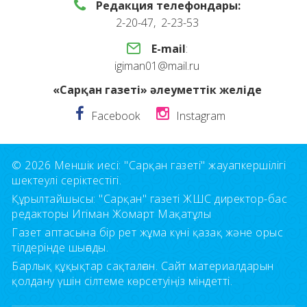
Редакция телефондары:
2-20-47, 2-23-53
E-mail
:
igiman01@mail.ru
«Сарқан газеті» әлеуметтік желіде
Facebook
Instagram
© 2026 Меншік иесі: "Сарқан газеті" жауапкершілігі
шектеулі серіктестігі.
Құрылтайшысы: "Сарқан" газеті ЖШС директор-бас
редакторы Игіман Жомарт Мақатұлы
Газет аптасына бір рет жұма күні қазақ және орыс
тілдерінде шығады.
Барлық құқықтар сақталған. Сайт материалдарын
қолдану үшін сілтеме көрсетуіңіз міндетті.