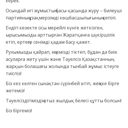
керек.
Осындай игі жұмыстың басы-қасында жүру – билеуші
партияның ұзақмерзімді көшбасшылығының кепілі.
Ендігі кезекте осы мерейлі күнге жеткізген,
ырысымызды арттырған Жаратқанға шүкіршілік
етіп, ертеңге сенімді қадам басу қажет.
Рухымызды қайрап, еңсемізді тіктеп, бұдан да биік
асуларға жету үшін және Тәуелсіз Қазақстанның
жарқын болашағы жолында тынбай жұмыс істеуге
тиіспіз!
Біз кез келген сынақтан сүрінбей өтіп, жеңіске бірге
жетеміз!
Тәуелсіздігіміздің отыз жылдық белесі құтты болсын!
Біз біргеміз!