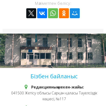
Мәліметпен бөлісу:
Бізбен байланыс
Редакцияның мекен-жайы:
041500 Жетісу облысы Сарқан қаласы Тәуелсіздік
көшесі, №117