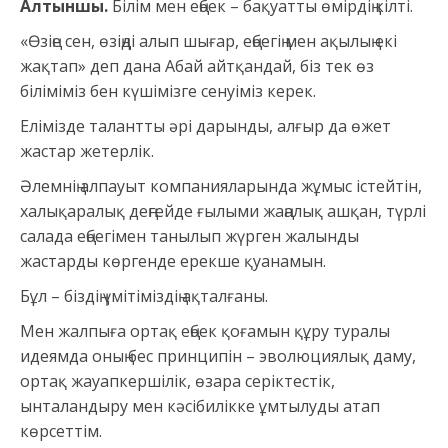
Алтыншы.
Білім мен еңбек – бақуатты өмірдің кілті.
«Өзіңе сен, өзіңді алып шығар, еңбегің мен ақылың екі
жақтап» деп дана Абай айтқандай, біз тек өз
біліміміз бен күшімізге сенуіміз керек.
Елімізде талантты әрі дарынды, алғыр да өжет
жастар жетерлік.
Әлемнің алпауыт компанияларында жұмыс істейтін,
халықаралық деңгейде ғылыми жаңалық ашқан, түрлі
салада еңбегімен танылып жүрген жалынды
жастарды көргенде ерекше қуанамын.
Бұл – біздің үмітіміздің ақталғаны.
Мен жалпыға ортақ еңбек қоғамын құру туралы
идеямда оның бес принципін – эволюциялық даму,
ортақ жауапкершілік, өзара серіктестік,
ынталандыру мен кәсібилікке ұмтылуды атап
көрсеттім.