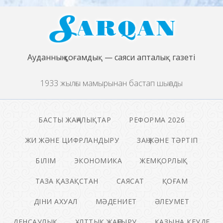
Ауданның қоғамдық — саяси апталық газеті
1933 жылғы мамырынан бастап шығады
БАСТЫ ЖАҢАЛЫҚТАР
РЕФОРМА 2026
ЖИ ЖӘНЕ ЦИФРЛАНДЫРУ
ЗАҢ ЖӘНЕ ТӘРТІП
БІЛІМ
ЭКОНОМИКА
ЖЕМҚОРЛЫҚ
ТАЗА ҚАЗАҚСТАН
САЯСАТ
ҚОҒАМ
ДІНИ АХУАЛ
МӘДЕНИЕТ
ӘЛЕУМЕТ
ДЕНСАУЛЫҚ
ҰЛТТЫҚ ЖАҢҒЫРУ
ҚАЗЫНА КЕУДЕ