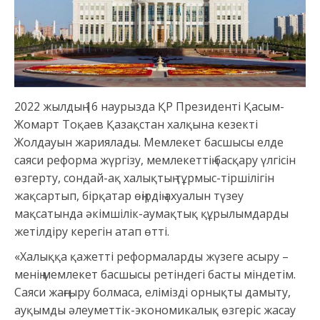
2022 жылдың 16 наурызда ҚР Президенті Қасым-
Жомарт Тоқаев Қазақстан халқына кезекті
Жолдауын жариялады. Мемлекет басшысы елде
саяси реформа жүргізу, мемлекеттің басқару үлгісін
өзгерту, сондай-ақ халықтың тұрмыс-тіршілігін
жақсартып, бірқатар өңірдің ахуалын түзеу
мақсатында әкімшілік-аумақтық құрылымдарды
жетілдіру керегін атап өтті.
«Халыққа қажетті реформаларды жүзеге асыру –
менің мемлекет басшысы ретіндегі басты міндетім.
Саяси жаңғыру болмаса, елімізді орнықты дамыту,
ауқымды әлеуметтік-экономикалық өзгеріс жасау