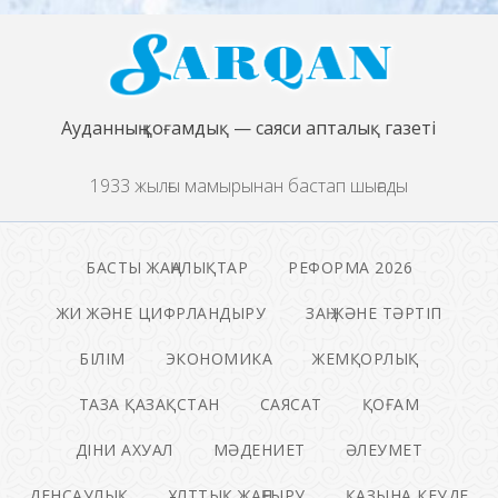
Ауданның қоғамдық — саяси апталық газеті
1933 жылғы мамырынан бастап шығады
БАСТЫ ЖАҢАЛЫҚТАР
РЕФОРМА 2026
ЖИ ЖӘНЕ ЦИФРЛАНДЫРУ
ЗАҢ ЖӘНЕ ТӘРТІП
БІЛІМ
ЭКОНОМИКА
ЖЕМҚОРЛЫҚ
ТАЗА ҚАЗАҚСТАН
САЯСАТ
ҚОҒАМ
ДІНИ АХУАЛ
МӘДЕНИЕТ
ӘЛЕУМЕТ
ДЕНСАУЛЫҚ
ҰЛТТЫҚ ЖАҢҒЫРУ
ҚАЗЫНА КЕУДЕ