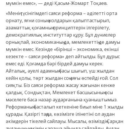
мүмкін емес», — деді Қасым-Жомарт Тоқаев.
«Менің түсінігімдегі саяси реформа – әділетті орта
орнату, яғни соның жолдарын қалыптастырып,
азаматтық қоғамның принциптерін ілгерілету,
демократиялық институттар құру. Бұл дүниелер
орнықпай, экономиканың да, мемлекеттің де дамуы
мүмкін емес. Кезінде «бірінші – экономика, екінші
кезекте – саяси реформа» деп айтылды. Бұл дұрыс
емес еді. Қоғамда бәрі бірдей дамуы керек.
Айталық, әуелі адамның басы шығып, үш жылдан
кейін қолы, төрт жылдан соң аяғы өспейді ғой. Сол
сияқты. Біз саяси реформа жасау жағынан кенже
қалдық. Сондықтан, Мемлекет басшысының осы
мәселеге баса назар аударғанына қуаныштымыз.
Реформаның басталып кеткеніне биыл міне 1 жылды
құрады. Қазіргі таңда, көзімізге ілінетіні ол аудан
әкімдерін тікелей сайлауы. Мысалы, өзіміздің Сарқан
ауданының әкімін қараша айында сайлайды. Аудан