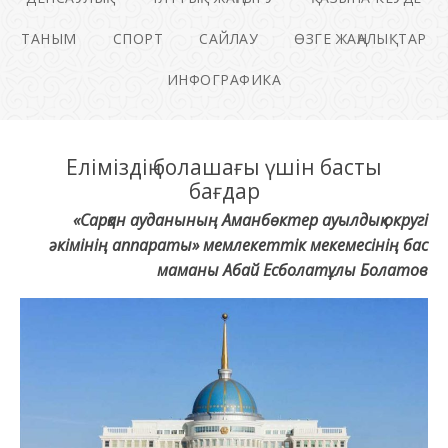
ТАНЫМ
СПОРТ
САЙЛАУ
ӨЗГЕ ЖАҢАЛЫҚТАР
ИНФОГРАФИКА
Еліміздің болашағы үшін басты
бағдар
«Сарқан ауданының Аманбөктер ауылдық округі
әкімінің аппараты» мемлекеттік мекемесінің бас
маманы Абай Есболатұлы Болатов