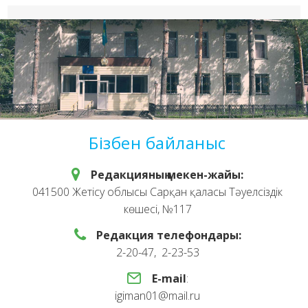
Бізбен байланыс
Редакцияның мекен-жайы:
041500 Жетісу облысы Сарқан қаласы Тәуелсіздік
көшесі, №117
Редакция телефондары:
2-20-47, 2-23-53
E-mail
:
igiman01@mail.ru