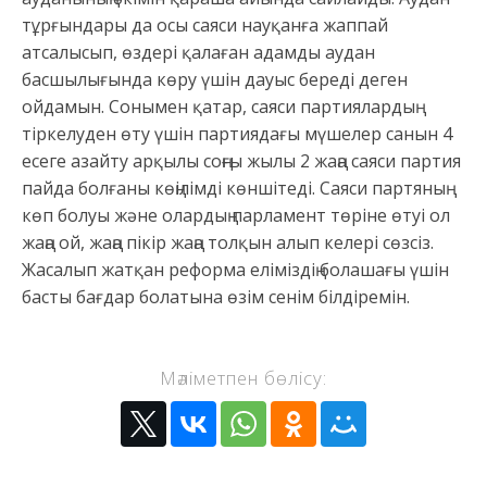
тұрғындары да осы саяси науқанға жаппай
атсалысып, өздері қалаған адамды аудан
басшылығында көру үшін дауыс береді деген
ойдамын. Сонымен қатар, саяси партиялардың
тіркелуден өту үшін партиядағы мүшелер санын 4
есеге азайту арқылы соңғы жылы 2 жаңа саяси партия
пайда болғаны көңілімді көншітеді. Саяси партяның
көп болуы және олардың парламент төріне өтуі ол
жаңа ой, жаңа пікір жаңа толқын алып келері сөзсіз.
Жасалып жатқан реформа еліміздің болашағы үшін
басты бағдар болатына өзім сенім білдіремін.
Мәліметпен бөлісу: