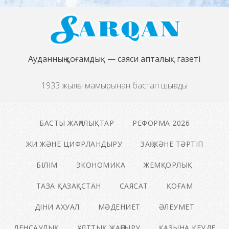
Ауданның қоғамдық — саяси апталық газеті
1933 жылғы мамырынан бастап шығады
БАСТЫ ЖАҢАЛЫҚТАР
РЕФОРМА 2026
ЖИ ЖӘНЕ ЦИФРЛАНДЫРУ
ЗАҢ ЖӘНЕ ТӘРТІП
БІЛІМ
ЭКОНОМИКА
ЖЕМҚОРЛЫҚ
ТАЗА ҚАЗАҚСТАН
САЯСАТ
ҚОҒАМ
ДІНИ АХУАЛ
МӘДЕНИЕТ
ӘЛЕУМЕТ
ДЕНСАУЛЫҚ
ҰЛТТЫҚ ЖАҢҒЫРУ
ҚАЗЫНА КЕУДЕ