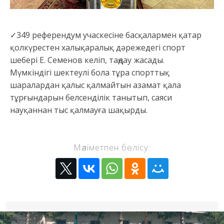
✓349 референдум учаскесіне басқалармен қатар
қолкүрестен халықаралық дәрежедегі спорт
шебері Е. Семенов келіп, таңдау жасады.
Мүмкіндігі шектеулі бола тұра спорттық
шаралардан қалыс қалмайтын азамат қала
тұрғындарын белсенділік танытып, саяси
науқаннан тыс қалмауға шақырды.
Мәліметпен бөлісу: