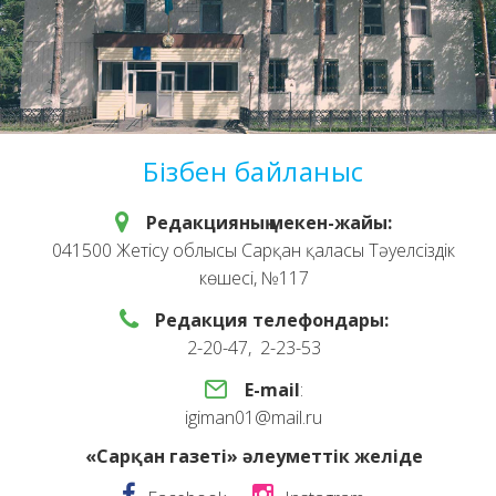
Бізбен байланыс
Редакцияның мекен-жайы:
041500 Жетісу облысы Сарқан қаласы Тәуелсіздік
көшесі, №117
Редакция телефондары:
2-20-47, 2-23-53
E-mail
:
igiman01@mail.ru
«Сарқан газеті» әлеуметтік желіде