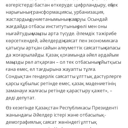
өзгерістерді бастан өткеруде: цифрландыру, еңбек
нарығының трансформациясы, урбанизация,
жастардың дүниетанымының жаңаруы. Осындай
жағдайда отбасы институтының рөлі мен оны
нығайтудың маңызы арта түсуде. Әлемдік тәжірибе
көрсеткендей, әйелдердің саясат пен экономикаға
қатысуы артқан сайын әлеуметтік саясаттың сапасы
да жоғарылайды. Қазақ қоғамында әйел әрдайым
маңызды рөл атқарған – ол тек отбасының ұйытқысы
ғана емес, ел тағдырына жауапты тұлға.
Сондықтан гендерлік саясатты ұлттық дәстүрлерге
қарсы құбылыс ретінде емес, қазақ мәдениетінің
заманауи жалғасы ретінде қарастыру қажет», –
деді депутат.
Өз кезегінде Қазақстан Республикасы Президенті
жанындағы Әйелдер істері және отбасылық-
демографиялық саясат жөніндегі ұлттық