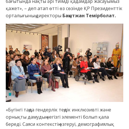
бағытында нақты әрі тиімді қадамдар жасауымыз
қажет», – деп атап өтті өз сөзінде ҚР Президенттік
орталығының директоры
Бақытжан Темірболат.
«Бүгінгі таңда гендерлік теңдік инклюзивті және
орнықты дамудың негізгі элементі болып қала
береді. Саяси контекстің өзгеруі, демографиялық