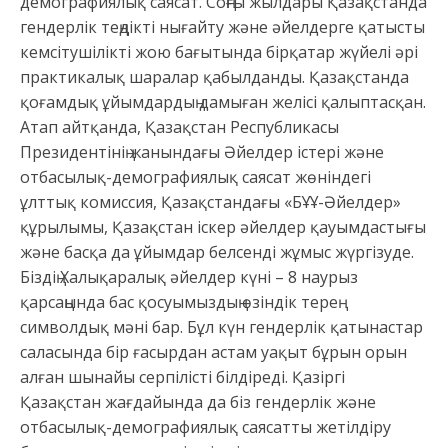
демографиялық саясат. Соңғы жылдары Қазақстанда
гендерлік теңдікті нығайту және әйелдерге қатысты
кемсітушілікті жою бағытында бірқатар жүйелі әрі
практикалық шаралар қабылданды. Қазақстанда
қоғамдық ұйымдардың дамыған желісі қалыптасқан.
Атап айтқанда, Қазақстан Республикасы
Президентінің жанындағы Әйелдер істері және
отбасылық-демографиялық саясат жөніндегі
ұлттық комиссия, Қазақстандағы «БҰҰ-Әйелдер»
құрылымы, Қазақстан іскер әйелдер қауымдастығы
және басқа да ұйымдар белсенді жұмыс жүргізуде.
Біздің Халықаралық әйелдер күні – 8 наурыз
қарсаңында бас қосуымыздың өзіндік терең
символдық мәні бар. Бұл күн гендерлік қатынастар
саласында бір ғасырдан астам уақыт бұрын орын
алған шынайы серпілісті білдіреді. Қазіргі
Қазақстан жағдайында да біз гендерлік және
отбасылық-демографиялық саясатты жетілдіру