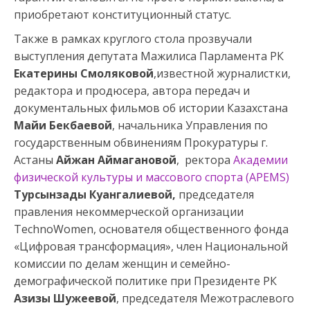
приобретают конституционный статус.
Также в рамках круглого стола прозвучали
выступления депутата Мажилиса Парламента РК
Екатерины Смоляковой
,известной журналистки,
редактора и продюсера, автора передач и
документальных фильмов об истории Казахстана
Майи Бекбаевой
, начальника Управления по
государственным обвинениям Прокуратуры г.
Астаны
Айжан Аймагановой
, ректора
Академии
физической культуры и массового спорта (APEMS)
Турсынзады Куангалиевой
,
председателя
правления некоммерческой организации
TechnoWomen, основателя общественного фонда
«Цифровая трансформация», член Национальной
комиссии по делам женщин и семейно-
демографической политике при Президенте РК
Азизы Шужеевой
, председателя Межотраслевого