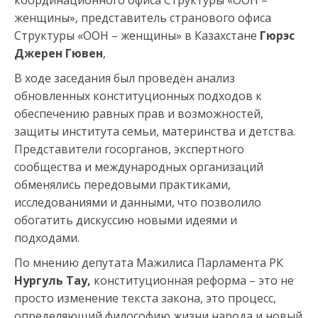
координационного офиса Структуры «ООН –
женщины», представитель странового офиса
Структуры «ООН – женщины» в Казахстане
Гюрэс
Джерен Гювен
,
В ходе заседания был проведён анализ
обновленных конституционных подходов к
обеспечению равных прав и возможностей,
защиты института семьи, материнства и детства.
Представители госорганов, экспертного
сообщества и международных организаций
обменялись передовыми практиками,
исследованиями и данными, что позволило
обогатить дискуссию новыми идеями и
подходами.
По мнению депутата Мажилиса Парламента РК
Нургуль Тау
,
конституционная реформа – это не
просто изменение текста закона, это процесс,
определяющий философию жизни народа и новый