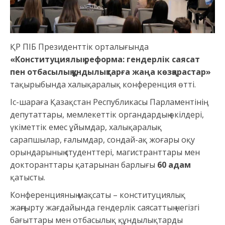
ҚР ПІБ Президенттік орталығында
«Конституциялық реформа: гендерлік саясат
пен отбасылық құндылықтарға жаңа көзқарастар»
тақырыбында халықаралық конференция өтті.
Іс-шараға Қазақстан Республикасы Парламентінің
депутаттары, мемлекеттік органдардың өкілдері,
үкіметтік емес ұйымдар, халықаралық
сарапшылар, ғалымдар, сондай-ақ жоғары оқу
орындарының студенттері, магистранттары мен
докторанттары қатарынан барлығы
60 адам
қатысты.
Конференцияның мақсаты – конституциялық
жаңғырту жағдайында гендерлік саясаттың негізгі
бағыттары мен отбасылық құндылықтарды