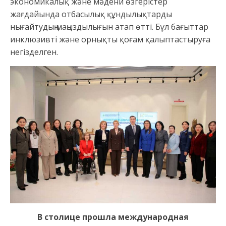
экономикалық және мәдени өзгерістер
жағдайында отбасылық құндылықтарды
нығайтудың маңыздылығын атап өтті. Бұл бағыттар
инклюзивті және орнықты қоғам қалыптастыруға
негізделген.
В столице прошла международная