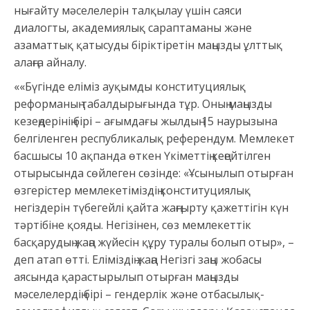
нығайту мәселелерін талқылау үшін саяси
диалогты, академиялық сараптаманы және
азаматтық қатысуды біріктіретін маңызды ұлттық
алаңға айналу.
««Бүгінде еліміз ауқымды конституциялық
реформаның табалдырығында тұр. Оның маңызды
кезеңдерінің бірі – ағымдағы жылдың 15 наурызына
белгіленген республикалық референдум. Мемлекет
басшысы 10 ақпанда өткен Үкіметтің кеңейтілген
отырысында сөйлеген сөзінде: «Ұсынылып отырған
өзгерістер мемлекетіміздің конституциялық
негіздерін түбегейлі қайта жаңғырту қажеттігін күн
тәртібіне қояды. Негізінен, сөз мемлекеттік
басқарудың жаңа жүйесін құру туралы болып отыр», –
деп атап өтті. Еліміздің жаңа Негізгі заңы жобасы
аясында қарастырылып отырған маңызды
мәселелердің бірі – гендерлік және отбасылық-