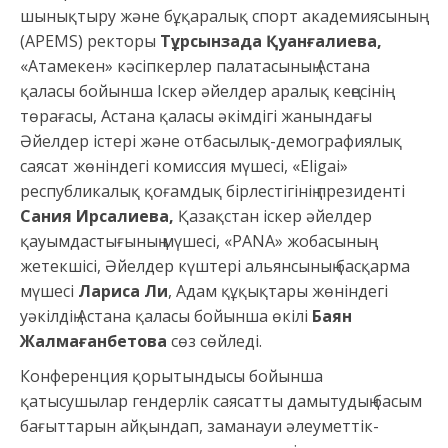
шынықтыру және бұқаралық спорт академиясының
(APEMS) ректоры
Тұрсынзада Қуанғалиева,
«Атамекен» кәсіпкерлер палатасының Астана
қаласы бойынша Іскер әйелдер аралық кеңесінің
төрағасы, Астана қаласы әкімдігі жанындағы
Әйелдер істері және отбасылық-демографиялық
саясат жөніндегі комиссия мүшесі, «Eligai»
республикалық қоғамдық бірлестігінің президенті
Сания Ирсалиева,
Қазақстан іскер әйелдер
қауымдастығының мүшесі, «PANA» жобасының
жетекшісі, Әйелдер күштері альянсының басқарма
мүшесі
Лариса Ли
, Адам құқықтары жөніндегі
уәкілдің Астана қаласы бойынша өкілі
Баян
Жалмағанбетова
сөз сөйледі.
Конференция қорытындысы бойынша
қатысушылар гендерлік саясатты дамытудың басым
бағыттарын айқындап, заманауи әлеуметтік-