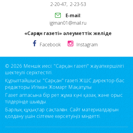
2-20-47, 2-23-53
E-mail
:
igiman01@mail.ru
«Сарқан газеті» әлеуметтік желіде
Facebook
Instagram
© 2026 Меншік иесі: "Сарқан газеті" жауапкершілігі
шектеулі серіктестігі.
Құрылтайшысы: "Сарқан" газеті ЖШС директор-бас
редакторы Игіман Жомарт Мақатұлы
Газет аптасына бір рет жұма күні қазақ және орыс
тілдерінде шығады.
Барлық құқықтар сақталған. Сайт материалдарын
қолдану үшін сілтеме көрсетуіңіз міндетті.