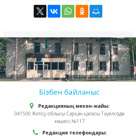
Бізбен байланыс
Редакцияның мекен-жайы:
041500 Жетісу облысы Сарқан қаласы Тәуелсіздік
көшесі, №117
Редакция телефондары: