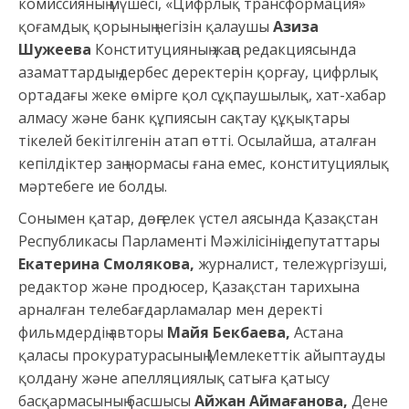
комиссияның мүшесі, «Цифрлық трансформация»
қоғамдық қорының негізін қалаушы
Азиза
Шужeева
Конституцияның жаңа редакциясында
азаматтардың дербес деректерін қорғау, цифрлық
ортадағы жеке өмірге қол сұқпаушылық, хат-хабар
алмасу және банк құпиясын сақтау құқықтары
тікелей бекітілгенін атап өтті. Осылайша, аталған
кепілдіктер заң нормасы ғана емес, конституциялық
мәртебеге ие болды.
Сонымен қатар, дөңгелек үстел аясында Қазақстан
Республикасы Парламенті Мәжілісінің депутаттары
Екатерина Смолякова,
журналист, тележүргізуші,
редактор және продюсер, Қазақстан тарихына
арналған телебағдарламалар мен деректі
фильмдердің авторы
Майя Бекбаева,
Астана
қаласы прокуратурасының Мемлекеттік айыптауды
қолдану және апелляциялық сатыға қатысу
басқармасының басшысы
Айжан Аймағанова,
Дене