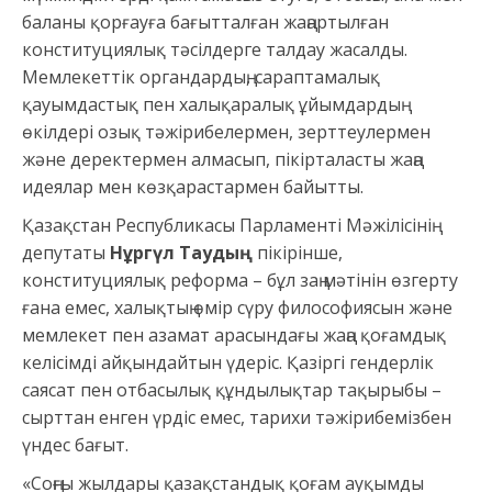
баланы қорғауға бағытталған жаңартылған
конституциялық тәсілдерге талдау жасалды.
Мемлекеттік органдардың, сараптамалық
қауымдастық пен халықаралық ұйымдардың
өкілдері озық тәжірибелермен, зерттеулермен
және деректермен алмасып, пікірталасты жаңа
идеялар мен көзқарастармен байытты.
Қазақстан Республикасы Парламенті Мәжілісінің
депутаты
Нұргүл Таудың
пікірінше,
конституциялық реформа – бұл заң мәтінін өзгерту
ғана емес, халықтың өмір сүру философиясын және
мемлекет пен азамат арасындағы жаңа қоғамдық
келісімді айқындайтын үдеріс. Қазіргі гендерлік
саясат пен отбасылық құндылықтар тақырыбы –
сырттан енген үрдіс емес, тарихи тәжірибемізбен
үндес бағыт.
«Соңғы жылдары қазақстандық қоғам ауқымды