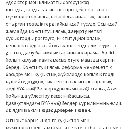
үдерістер мен климаттың өзгеруі жаңа
шындықтарды қалыптастырып, бір жағынан
мүмкіндіктер ашса, екінші жағынан сақталып
отырған теңсіздіктерді айқындай түсуде. Осындай
жағдайда конституциялық жаңғырту негізгі
құқықтарды растауға, институционалдық
кепілдіктерді нығайтуға және гендерлік теңдіктің
ұлттық даму басымдықтарының ажырамас бөлігі
болып қалуын қамтамасыз етуге маңызды серпін
береді. Конституциялық реформа мемлекеттік
басқару мен құқықтық жүйелерде кепілдіктерді
күшейтудің құқықтық негізін қалыптастырады», –
деді БҰҰ-ның Әйелдер құрылымының Орталық Азия
бойынша үйлестіру кеңсесінің басшысы,
Қазақстандағы БҰҰ-ның Әйелдер құрылымының елдік
өкілдігінің өкілі
Гюрэс Джерен Гювен.
Отырыс барысында тең құқықтар мен
мүмкіндіктерді қамтамасыз етуге, отбасы, ана мен