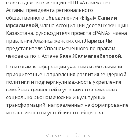
совета деловых женщин НПП «Атамекен» г.
Астаны, президента регионального
общественного объединения «Eligai»
Саниии
Ирсалиевой
, члена Ассоциации деловых женщин
Казахстана, руководителя проекта «PANA», члена
правления Альянса женских сил
Ларисы Ли
,
представителя Уполномоченного по правам
человека по г. Астане
Баян
Жалмаганбетов
ой
.
По итогам конференции участники обозначили
приоритетные направления развития гендерной
политики и подчеркнули важность укрепления
семейных ценностей в условиях современных
социально-экономических и культурных
трансформаций, направленных на формирование
инклюзивного и устойчивого общества.
Мәліметпен бөлісу: