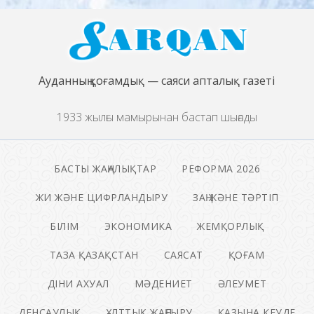
Ауданның қоғамдық — саяси апталық газеті
1933 жылғы мамырынан бастап шығады
БАСТЫ ЖАҢАЛЫҚТАР
РЕФОРМА 2026
ЖИ ЖӘНЕ ЦИФРЛАНДЫРУ
ЗАҢ ЖӘНЕ ТӘРТІП
БІЛІМ
ЭКОНОМИКА
ЖЕМҚОРЛЫҚ
ТАЗА ҚАЗАҚСТАН
САЯСАТ
ҚОҒАМ
ДІНИ АХУАЛ
МӘДЕНИЕТ
ӘЛЕУМЕТ
ДЕНСАУЛЫҚ
ҰЛТТЫҚ ЖАҢҒЫРУ
ҚАЗЫНА КЕУДЕ