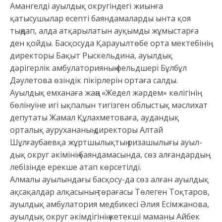
Амангелді ауылдық округіндегі жиынға
қатысушылар есепті баяндамаларды ынта қоя
тыңдап, алда атқарылатын ауқымды жұмыстарға
ден қойды. Басқосуда Қарауылтөбе орта мектебінің
директоры Бақыт Рыскельдина, ауылдық
дәрігерлік амбулаторияның фельдшері Бұлбұл
Дәулетова өзіндік пікірлерін ортаға салды.
Ауылдық емханаға жаңа «Жедел жәрдем» көлігінің
бөлінуіне игі ықпалын тигізген облыстық мәслихат
депутаты Жамал Құлахметоваға, аудандық
орталық аурухананың директоры Алтай
Шұлғаубаевқа жұртшылықтың ризашылығы ауыл-
дық округ әкімінің баяндамасында, сөз алғандардың
лебізінде ерекше атап көрсетілді.
Алмалы ауылындағы басқосу-да сөз алған ауылдық
ақсақалдар алқасының төрағасы Төлеген Тоқтаров,
ауылдық амбулатория медбикесі Әлия Есімжанова,
ауылдық округ әкімдігінің жетекші маманы Айбек