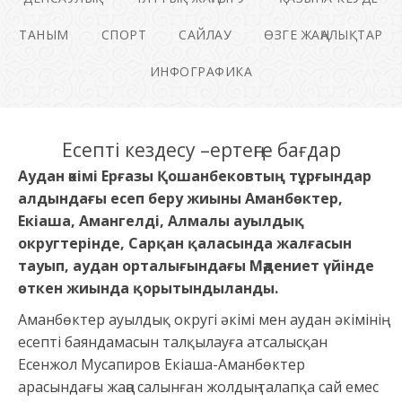
ТАНЫМ
СПОРТ
САЙЛАУ
ӨЗГЕ ЖАҢАЛЫҚТАР
ИНФОГРАФИКА
Есепті кездесу –ертеңге бағдар
Аудан әкімі Ерғазы Қошанбековтың тұрғындар
алдындағы есеп беру жиыны Аманбөктер,
Екіаша, Амангелді, Алмалы ауылдық
округтерінде, Сарқан қаласында жалғасын
тауып, аудан орталығындағы Мәдениет үйінде
өткен жиында қорытындыланды.
Аманбөктер ауылдық округі әкімі мен аудан әкімінің
есепті баяндамасын талқылауға атсалысқан
Есенжол Мусапиров Екіаша-Аманбөктер
арасындағы жаңа салынған жолдың талапқа сай емес