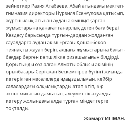
зейнеткер Разия Атабаева, Абай атындағы мектеп-
гимназия директоры Нұрзиля Есенғұлова қатысып,
жұртшылық атынан аудан әкімінің атқарған
жұмыстарына қанағаттанарлық деген баға берді.
Кездесу барысында тұрғын-дардан жолданған
сауалдарға аудан әкімі Ерғазы Қошанбеков
тиянақты жауап беріп, алдағы жұмыстарына бағыт-
бағдар берген көпшілікке ризашылығын білдірді.
Қорытынды сөз алған Алматы облысы әкімінің
орынбасары Серікжан Бескемпіров бүгінгі жиында
көтерілген мәселелердің маңыздылығын, кейбір
салалардағы олқылықтарды атап өтіп, өңір
экономикасын дамытып, әлеуметтік ахуалды
көтеру жолындағы алда тұрған міндеттерге
тоқталды.
Жомарт ИГІМАН.