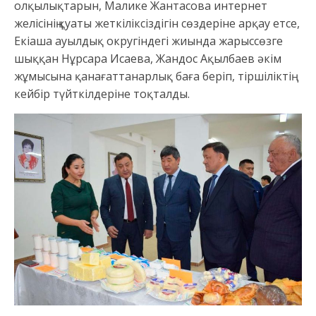
олқылықтарын, Малике Жантасова интернет
желісінің қуаты жеткіліксіздігін сөздеріне арқау етсе,
Екіаша ауылдық округіндегі жиында жарыссөзге
шыққан Нұрсара Исаева, Жандос Ақылбаев әкім
жұмысына қанағаттанарлық баға беріп, тіршіліктің
кейбір түйткілдеріне тоқталды.