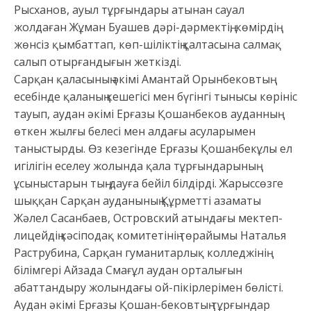
Рысханов, ауыл тұрғындары атынан сауал
жолдаған Жұман Буашев дәрі-дәрмектің, көмірдің
жөнсіз қымбаттап, көп-шіліктің қалтасына салмақ
салып отырғандығын жеткізді.
Сарқан қаласының әкімі Амантай Орынбековтың
есебінде қаланың кешегісі мен бүгінгі тынысы көрініс
тауып, аудан әкімі Ерғазы Қошанбеков ауданның
өткен жылғы белесі мен алдағы асуларымен
таныстырды. Өз кезегінде Ерғазы Қошанбекұлы ел
игілігін еселеу жолында қала тұрғындарының
ұсыныстарын тың-дауға бейіл білдірді. Жарыссөзге
шыққан Сарқан ауданының Құрметті азаматы
Жәлел Сасанбаев, Островский атындағы мектеп-
лицейдің кәсіподақ комитетінің төрайымы Наталья
Раструбина, Сарқан гуманитарлық колледжінің
білімгері Айзада Смағұл аудан орталығын
абаттандыру жолындағы ой-пікірлерімен бөлісті.
Аудан әкімі Ерғазы Қошан-бековтың тұрғындар