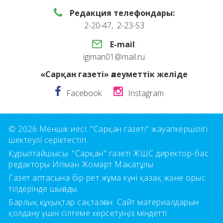
Редакция телефондары:
2-20-47, 2-23-53
E-mail
:
igiman01@mail.ru
«Сарқан газеті» әлеуметтік желіде
Facebook
Instagram
© 2026 Меншік иесі: "Сарқан газеті" жауапкершілігі
шектеулі серіктестігі.
Құрылтайшысы: "Сарқан" газеті ЖШС директор-бас
редакторы Игіман Жомарт Мақатұлы
Газет аптасына бір рет жұма күні қазақ және орыс
тілдерінде шығады.
Барлық құқықтар сақталған. Сайт материалдарын
қолдану үшін сілтеме көрсетуіңіз міндетті.