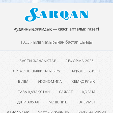
Ауданның қоғамдық — саяси апталық газеті
1933 жылғы мамырынан бастап шығады
БАСТЫ ЖАҢАЛЫҚТАР
РЕФОРМА 2026
ЖИ ЖӘНЕ ЦИФРЛАНДЫРУ
ЗАҢ ЖӘНЕ ТӘРТІП
БІЛІМ
ЭКОНОМИКА
ЖЕМҚОРЛЫҚ
ТАЗА ҚАЗАҚСТАН
САЯСАТ
ҚОҒАМ
ДІНИ АХУАЛ
МӘДЕНИЕТ
ӘЛЕУМЕТ
ДЕНСАУЛЫҚ
ҰЛТТЫҚ ЖАҢҒЫРУ
ҚАЗЫНА КЕУДЕ