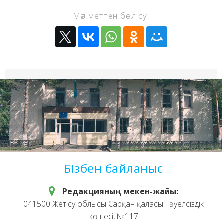
Мәліметпен бөлісу:
Бізбен байланыс
Редакцияның мекен-жайы:
041500 Жетісу облысы Сарқан қаласы Тәуелсіздік
көшесі, №117