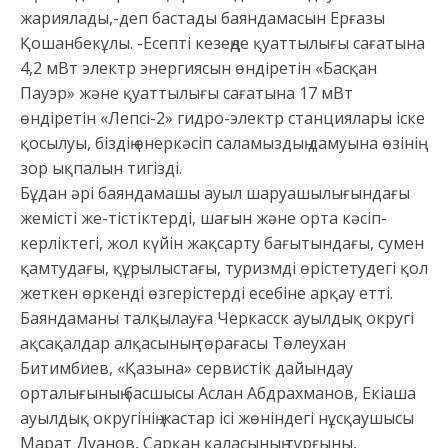
жариялады,-деп бастады баяндамасын Ерғазы
Қошанбекұлы. -Есепті кезеңде қуаттылығы сағатына
4,2 мВт электр энергиясын өндіретін «Басқан
Пауэр» және қуаттылығы сағатына 17 мВт
өндіретін «Лепсі-2» гидро-электр станциялары іске
қосылуы, біздің өнеркәсіп саламыздың дамуына өзінің
зор ықпалын тигізді.
Бұдан әрі баяндамашы ауыл шаруашылығындағы
жемісті же-тістіктерді, шағын және орта кәсіп-
керліктегі, жол күйін жақсарту бағытындағы, сумен
қамтудағы, құрылыстағы, туризмді өрістетудегі қол
жеткен өркенді өзгерістерді есебіне арқау етті.
Баяндаманы талқылауға Черкасск ауылдық округі
ақсақалдар алқасының төрағасы Төлеухан
Битимбиев, «Қазына» сервистік дайындау
орталығының басшысы Аслан Абдрахманов, Екіаша
ауылдық округінің жастар ісі жөніндегі нұсқаушысы
Марат Дуанов, Сарқан қаласының тұрғыны,