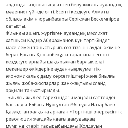
алдындағы қорытынды есеп беру жиыны аудандық
мәдениет үйінде өтті. Есепті кездеуге Алматы
облысы әкімінің орынбасары Серікжан Бескемпіров
қатысты.
Жиынды ашып, жүргізген аудандық мәслихат
хатшысы Қадыр Абдрахманов күн тәртібіндегі
мәсе-лемен таныстырып, сөз тізгінін аудан әкіміне
берді. Ерғазы Қошанбекұлы тарапынан есепті
кездесуге арнайы шақырылған барлық елді
мекендер өкілдеріне ауданның әлеуметтік-
экономикалық даму көрсеткіштері және биылғы
жылғы жоба-жоспарлар жан-жақтылы слайд
арқылы таныстырылды.
-Биылғы жыл ел тарихындағы маңызды сәттерден
басталды. Елбасы Нұрсұлтан Әбішұлы Назарбаев
Қазақстан халқына арнаған «Төртінші өнеркәсіптік
революция жағдайындағы дамудың жаңа
мүмкіндіктері» тақырыбындағы Жолдауын