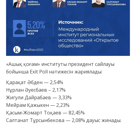
«Ашық қоғам» институты президент сайлауы
бойынша Exit Poll нәтижесін жариялады:
Қарақат Әбден — 2,54%
Нұрлан Әуесбаев – 2,17%
Жигули Дайрабаев — 3,33%
Мейрам Қажыкен — 2,23%
Қасым-Жомарт Тоқаев — 82,45%
Салтанат Тұрсынбекова — 2,08% дауыс жинады.