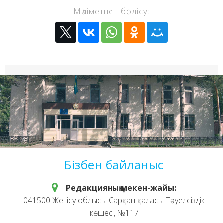
Мәліметпен бөлісу:
Бізбен байланыс
Редакцияның мекен-жайы:
041500 Жетісу облысы Сарқан қаласы Тәуелсіздік
көшесі, №117