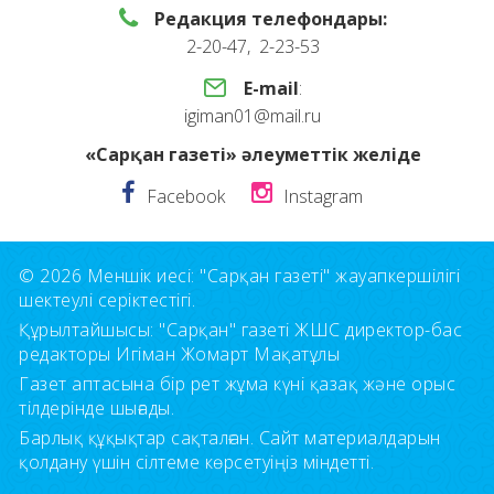
Редакция телефондары:
2-20-47, 2-23-53
E-mail
:
igiman01@mail.ru
«Сарқан газеті» әлеуметтік желіде
Facebook
Instagram
© 2026 Меншік иесі: "Сарқан газеті" жауапкершілігі
шектеулі серіктестігі.
Құрылтайшысы: "Сарқан" газеті ЖШС директор-бас
редакторы Игіман Жомарт Мақатұлы
Газет аптасына бір рет жұма күні қазақ және орыс
тілдерінде шығады.
Барлық құқықтар сақталған. Сайт материалдарын
қолдану үшін сілтеме көрсетуіңіз міндетті.