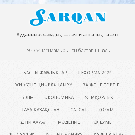
Ауданның қоғамдық — саяси апталық газеті
1933 жылғы мамырынан бастап шығады
БАСТЫ ЖАҢАЛЫҚТАР
РЕФОРМА 2026
ЖИ ЖӘНЕ ЦИФРЛАНДЫРУ
ЗАҢ ЖӘНЕ ТӘРТІП
БІЛІМ
ЭКОНОМИКА
ЖЕМҚОРЛЫҚ
ТАЗА ҚАЗАҚСТАН
САЯСАТ
ҚОҒАМ
ДІНИ АХУАЛ
МӘДЕНИЕТ
ӘЛЕУМЕТ
ДЕНСАУЛЫҚ
ҰЛТТЫҚ ЖАҢҒЫРУ
ҚАЗЫНА КЕУДЕ