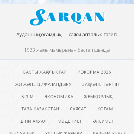
Ауданның қоғамдық — саяси апталық газеті
1933 жылғы мамырынан бастап шығады
БАСТЫ ЖАҢАЛЫҚТАР
РЕФОРМА 2026
ЖИ ЖӘНЕ ЦИФРЛАНДЫРУ
ЗАҢ ЖӘНЕ ТӘРТІП
БІЛІМ
ЭКОНОМИКА
ЖЕМҚОРЛЫҚ
ТАЗА ҚАЗАҚСТАН
САЯСАТ
ҚОҒАМ
ДІНИ АХУАЛ
МӘДЕНИЕТ
ӘЛЕУМЕТ
ДЕНСАУЛЫҚ
ҰЛТТЫҚ ЖАҢҒЫРУ
ҚАЗЫНА КЕУДЕ