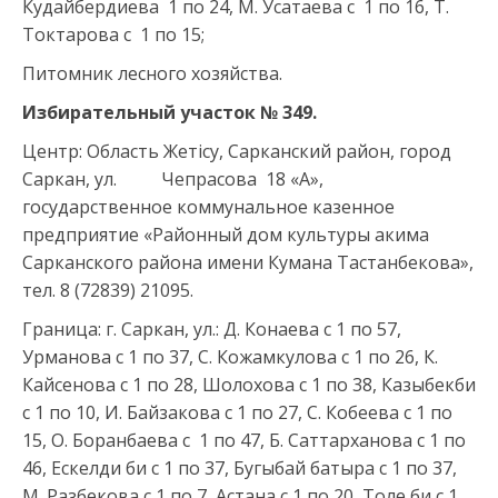
Кудайбердиева 1 по 24, М. Усатаева с 1 по 16, Т.
Токтарова с 1 по 15;
Питомник лесного хозяйства.
Избирательный участок
№
349
.
Центр: Область Жетісу, Сарканский район, город
Саркан, ул. Чепрасова 18 «А»,
государственное коммунальное казенное
предприятие «Районный дом культуры акима
Сарканского района имени Кумана Тастанбекова»,
тел. 8 (72839) 21095.
Граница: г. Саркан, ул.: Д. Конаева с 1 по 57,
Урманова с 1 по 37, С. Кожамкулова с 1 по 26, К.
Кайсенова с 1 по 28, Шолохова с 1 по 38, Казыбекби
с 1 по 10, И. Байзакова с 1 по 27, С. Кобеева с 1 по
15, О. Боранбаева с 1 по 47, Б. Саттарханова с 1 по
46, Ескелди би с 1 по 37, Бугыбай батыра с 1 по 37,
М. Разбекова с 1 по 7, Астана с 1 по 20, Толе би с 1