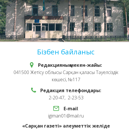
Бізбен байланыс
Редакцияның мекен-жайы:
041500 Жетісу облысы Сарқан қаласы Тәуелсіздік
көшесі, №117
Редакция телефондары:
2-20-47, 2-23-53
E-mail
:
igiman01@mail.ru
«Сарқан газеті» әлеуметтік желіде