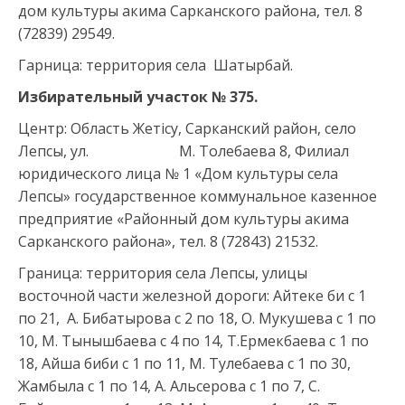
дом культуры акима Сарканского района, тел. 8
(72839) 29549.
Гарница: территория села Шатырбай.
Избирательный участок №
37
5.
Центр: Область Жетісу, Сарканский район, село
Лепсы, ул. М. Толебаева 8, Филиал
юридического лица № 1 «Дом культуры села
Лепсы» государственное коммунальное казенное
предприятие «Районный дом культуры акима
Сарканского района», тел. 8 (72843) 21532.
Граница: территория села Лепсы, улицы
восточной части железной дороги: Айтеке би с 1
по 21, А. Бибатырова с 2 по 18, О. Мукушева с 1 по
10, М. Тынышбаева с 4 по 14, Т.Ермекбаева с 1 по
18, Айша биби с 1 по 11, М. Тулебаева с 1 по 30,
Жамбыла с 1 по 14, А. Альсерова с 1 по 7, С.