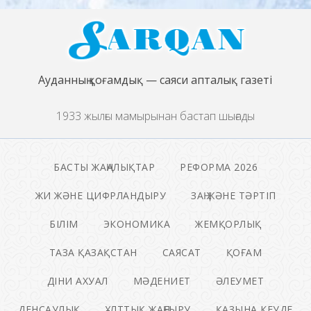
Ауданның қоғамдық — саяси апталық газеті
1933 жылғы мамырынан бастап шығады
БАСТЫ ЖАҢАЛЫҚТАР
РЕФОРМА 2026
ЖИ ЖӘНЕ ЦИФРЛАНДЫРУ
ЗАҢ ЖӘНЕ ТӘРТІП
БІЛІМ
ЭКОНОМИКА
ЖЕМҚОРЛЫҚ
ТАЗА ҚАЗАҚСТАН
САЯСАТ
ҚОҒАМ
ДІНИ АХУАЛ
МӘДЕНИЕТ
ӘЛЕУМЕТ
ДЕНСАУЛЫҚ
ҰЛТТЫҚ ЖАҢҒЫРУ
ҚАЗЫНА КЕУДЕ