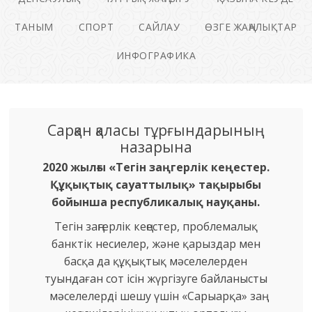
ТАНЫМ
СПОРТ
САЙЛАУ
ӨЗГЕ ЖАҢАЛЫҚТАР
ИНФОГРАФИКА
Сарқан қаласы тұрғындарының
назарына
2020 жылғы «Тегін заңгерлік кеңестер.
Құқықтық сауаттылық» тақырыбы
бойынша республикалық науқаны.
Тегін заңгерлік кеңестер, проблемалық
банктік несиелер, және қарыздар мен
басқа да құқықтық мәселелерден
туындаған сот ісін жүргізуге байланысты
мәселелерді шешу үшін «Сарыарқа» заң