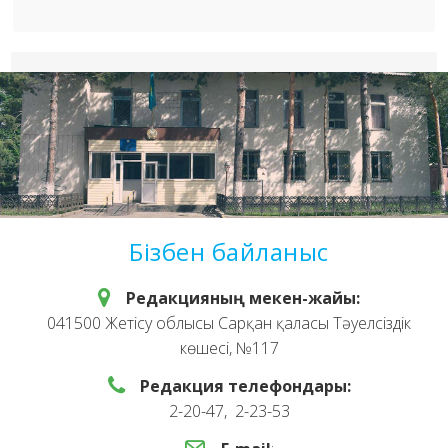
Бізбен байланыс
Редакцияның мекен-жайы:
041500 Жетісу облысы Сарқан қаласы Тәуелсіздік
көшесі, №117
Редакция телефондары:
2-20-47, 2-23-53