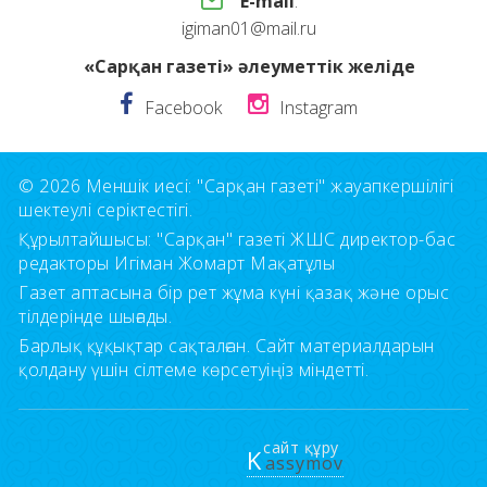
E-mail
:
igiman01@mail.ru
«Сарқан газеті» әлеуметтік желіде
Facebook
Instagram
© 2026 Меншік иесі: "Сарқан газеті" жауапкершілігі
шектеулі серіктестігі.
Құрылтайшысы: "Сарқан" газеті ЖШС директор-бас
редакторы Игіман Жомарт Мақатұлы
Газет аптасына бір рет жұма күні қазақ және орыс
тілдерінде шығады.
Барлық құқықтар сақталған. Сайт материалдарын
қолдану үшін сілтеме көрсетуіңіз міндетті.
сайт құру
K
assymov