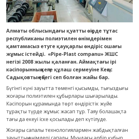
Алматы облысындағы қуатты өңірде тұтас
республиканы полиэтилен өнімдерімен
қамтамасыз етуге қауқарлы өндіріс ошағы
жұмыс істейді. «Pipe-Plast companu» ЖШС
негізі 2008 жылы қаланған. Аймақтағы ірі
кәсіпорынның кеңге құлаш сермеуіне Кеңес
Садықовтың еңбегі сеп болған жайы бар.
Бүгінгі күні зауытта төменгі қысымды, тығыздығы
жоғары полиэтилен құбырлары шығарылады.
Кәсіпорын құрамында төрт өндірістік жүйе
тұрақты түрде жұмыс жасап тұр. Таяу болашақта
тағы да екеуі іске қосылады деп күтілуде.
Жоғары сапалы технологиялармен жабдықталған
зауыттың өнімдері сапалы. Мұндағы әрбір құбыр