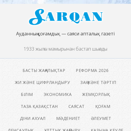
Ауданның қоғамдық — саяси апталық газеті
1933 жылғы мамырынан бастап шығады
БАСТЫ ЖАҢАЛЫҚТАР
РЕФОРМА 2026
ЖИ ЖӘНЕ ЦИФРЛАНДЫРУ
ЗАҢ ЖӘНЕ ТӘРТІП
БІЛІМ
ЭКОНОМИКА
ЖЕМҚОРЛЫҚ
ТАЗА ҚАЗАҚСТАН
САЯСАТ
ҚОҒАМ
ДІНИ АХУАЛ
МӘДЕНИЕТ
ӘЛЕУМЕТ
ДЕНСАУЛЫҚ
ҰЛТТЫҚ ЖАҢҒЫРУ
ҚАЗЫНА КЕУДЕ