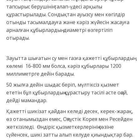
тапсырыс берушінің талап-үдесі арқылы
құрастырылады. Сондықтан ауызсу мен көгілдір
отынды тасымалдауға және кәріз жүйесін жасауға
арналған құбырлардың диаметрі өзгертіліп
отырады.
Зауытта шығатын су мен газға қажетті құбырлардың
көлемі 16-800 мм болса, кәріз құбырлары 1200
миллиметрге дейін барады.
50 жылға дейін шыдас беріп, мүлтіксіз қызмет
ететін бұл құбырлардың құрастыру тәсілі әсте оңай,
дейді мамандар.
Қажетті шикізат қайдан келеді десек, керек-жарақ,
өз отанымыздан емес, Оңтүстік Корея мен Ресейден
жеткізіледі. Өндіріс қызметкерлерінің сөзіне
сүйенсек, шикі затты алып келуде қиындықтар бар.