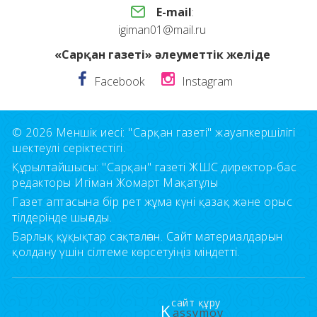
E-mail
:
igiman01@mail.ru
«Сарқан газеті» әлеуметтік желіде
Facebook
Instagram
© 2026 Меншік иесі: "Сарқан газеті" жауапкершілігі
шектеулі серіктестігі.
Құрылтайшысы: "Сарқан" газеті ЖШС директор-бас
редакторы Игіман Жомарт Мақатұлы
Газет аптасына бір рет жұма күні қазақ және орыс
тілдерінде шығады.
Барлық құқықтар сақталған. Сайт материалдарын
қолдану үшін сілтеме көрсетуіңіз міндетті.
сайт құру
K
assymov