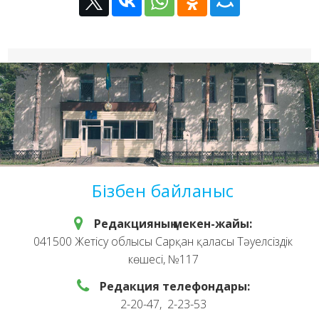
Бізбен байланыс
Редакцияның мекен-жайы:
041500 Жетісу облысы Сарқан қаласы Тәуелсіздік
көшесі, №117
Редакция телефондары:
2-20-47, 2-23-53