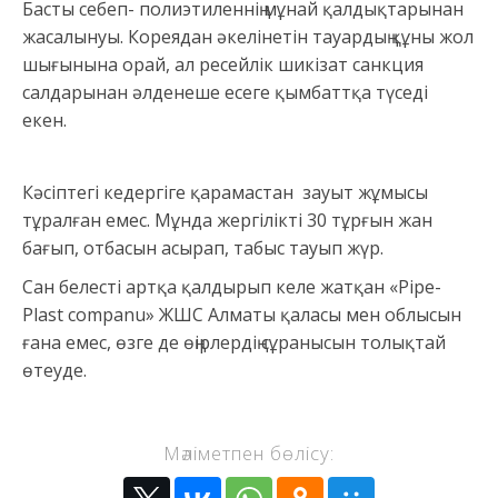
Басты себеп- полиэтиленнің мұнай қалдықтарынан
жасалынуы. Кореядан әкелінетін тауардың құны жол
шығынына орай, ал ресейлік шикізат санкция
салдарынан әлденеше есеге қымбаттқа түседі
екен.
Кәсіптегі кедергіге қарамастан зауыт жұмысы
тұралған емес. Мұнда жергілікті 30 тұрғын жан
бағып, отбасын асырап, табыс тауып жүр.
Сан белесті артқа қалдырып келе жатқан «Pipe-
Plast companu» ЖШС Алматы қаласы мен облысын
ғана емес, өзге де өңірлердің сұранысын толықтай
өтеуде.
Мәліметпен бөлісу: