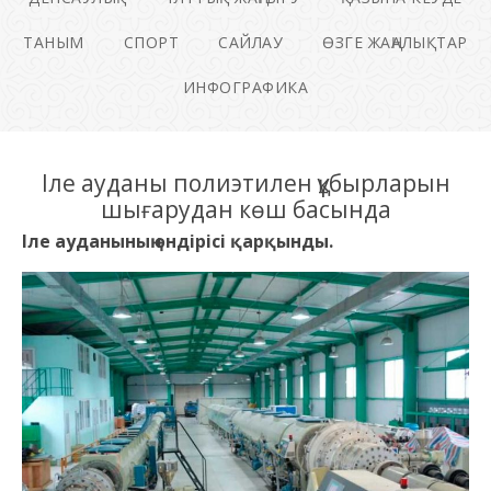
ТАНЫМ
СПОРТ
САЙЛАУ
ӨЗГЕ ЖАҢАЛЫҚТАР
ИНФОГРАФИКА
Іле ауданы полиэтилен құбырларын
шығарудан көш басында
Іле ауданының өндірісі қарқынды.