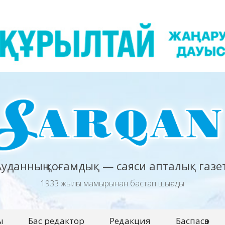
Ауданның қоғамдық — саяси апталық газет
1933 жылғы мамырынан бастап шығады
ы
Бас редактор
Редакция
Баспасөз