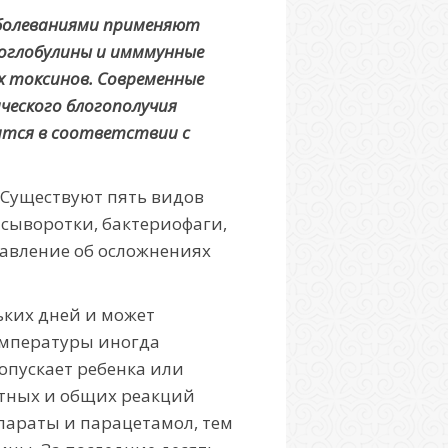
­болеваниями применяют
ноглобулины и имммунные
х токсинов. Современные
еского бло­гополучия
ится в соответствии с
Существуют пять видов
сы­воротки, бактериофаги,
авление об осложнениях
ьких дней и может
мперату­ры иногда
пу­скает ребенка или
стных и общих реакций
параты и парацетамол, тем