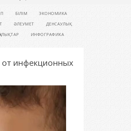
ІП
БІЛІМ
ЭКОНОМИКА
Т
ӘЛЕУМЕТ
ДЕНСАУЛЫҚ
ҢАЛЫҚТАР
ИНФОГРАФИКА
 от инфекционных