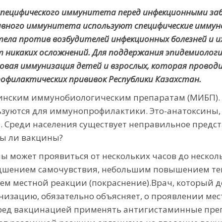
специфического иммунитета перед инфекционными за
сивного иммунитета использу­ют специфические имму
ла против возбудителей инфекционных болезней и и
 никаких осложнений. Для поддержания эпидемиологич
овая иммунизация детей и взрослых, которая провод
офилактических прививок Республики Казахстан.
инским иммунобиологическим препаратам (МИБП). 
зуются для иммунопрофилактики. Это-анатоксины, 
 Среди населения существует неправильное предст
ны ли вакцины?
ы может проявиться от нескольких часов до нескол
дшением самочувствия, небольшим повышением те
 местной реакции (покраснение).Врач, который до
низацию, обязательно объясняет, о проявлении ме
еред вакцинацией применять антигистамин­ные пре