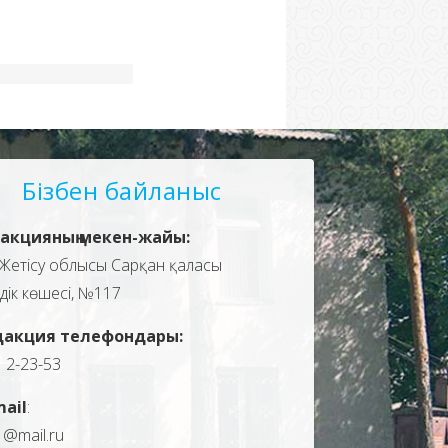
Бізбен байланыс
акцияның мекен-жайы:
Жетісу облысы Сарқан қаласы
здік көшесі, №117
дакция телефондары:
, 2-23-53
mail
:
1@mail.ru