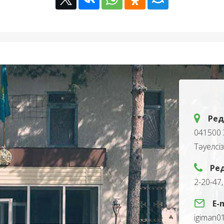
Ред
041500 
Тәуелсі
Ре
2-20-47
E-
igiman0