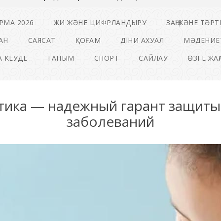
РМА 2026
ЖИ ЖӘНЕ ЦИФРЛАНДЫРУ
ЗАҢ ЖӘНЕ ТӘРТ
АН
САЯСАТ
ҚОҒАМ
ДІНИ АХУАЛ
МӘДЕНИЕ
 КЕУДЕ
ТАНЫМ
СПОРТ
САЙЛАУ
ӨЗГЕ ЖА
ика — надежный гарант защиты
заболеваний