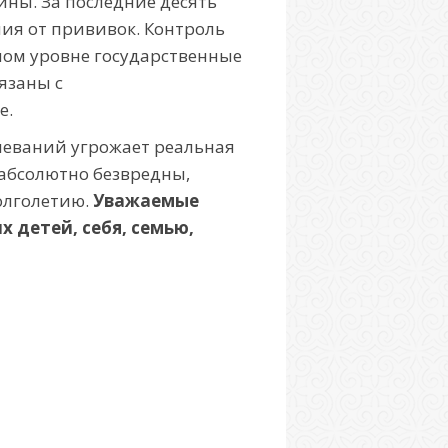
ны. За последние десять
ния от прививок. Контроль
ном уровне государственные
язаны с
е.
еваний угро­жает реальная
абсолютно безвредны,
олголетию.
Уважаемые
х детей, себя, семью,