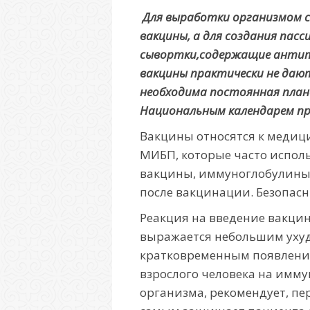
Для выработки организмом 
вакцины, а для создания пас
сывортки,содержащие антите
вакцины практически не дают
необходима постоянная план
Национальным календарем пр
Вакцины относятся к медиц
МИБП, которые часто исполь
вакцины, иммуноглобулины.
после вакцинации. Безопас
Реакция на введение вакцин
выражается небольшим уху
кратковременным появлением
взрослого человека на имму
организма, рекомендует, п