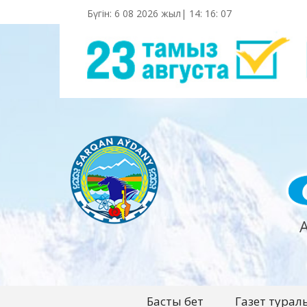
Бүгін: 6 08 2026 жыл|
14
:
16
:
08
Басты бет
Газет турал