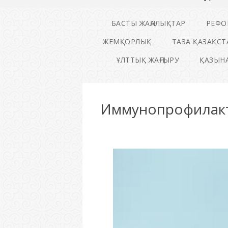
БАСТЫ ЖАҢАЛЫҚТАР
РЕФО
ЖЕМҚОРЛЫҚ
ТАЗА ҚАЗАҚСТ
ҰЛТТЫҚ ЖАҢҒЫРУ
ҚАЗЫНА
Иммунопрофилакт