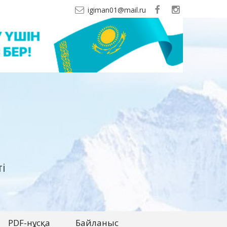
igiman01@mail.ru
і
PDF-нұсқа
Байланыс