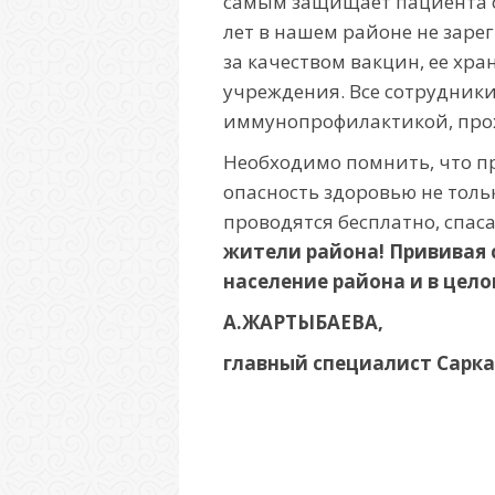
самым защищает пациента о
лет в нашем районе не заре
за качеством вакцин, ее хр
учреждения. Все сотруд­ник
иммунопрофилактикой, прох
Необходимо помнить, что п
опасность здоровью не тол
проводятся бесплатно, спас
жители района! Прививая с
население района и в цело
А.ЖАРТЫБАЕВА,
главный специалист Сарка