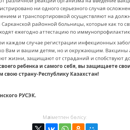
т различной реакции организма на введение вакци
гистрировано ни одно­го серьезного случая осложне
анением и транспортировкой осуществляют на долж
и Сарканской районной больницы, которые как то св
одят ежегодно аттестацию по иммунопрофилактик
ри каждом случае регистрации инфекционных забол
ько Вам и вашим детям, но и окружающим. Вакцины 
ают жизни, защищают от страданий и споб­ствуют д
воего ребенка и самого себя, вы защищаете свои
м свою страну-Республику Казахстан!
нского РУСЭК.
Мәліметпен бөлісу: