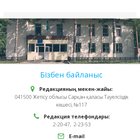
Бізбен байланыс
Редакцияның мекен-жайы:
041500 Жетісу облысы Сарқан қаласы Тәуелсіздік
көшесі, №117
Редакция телефондары:
2-20-47, 2-23-53
E-mail
: