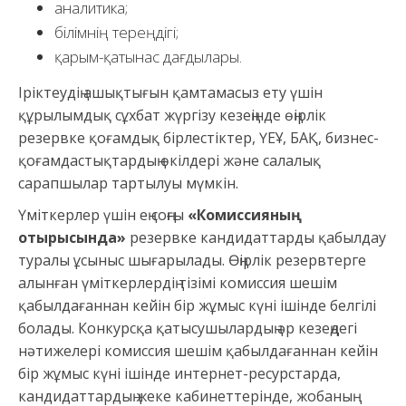
аналитика;
білімнің тереңдігі;
қарым-қатынас дағдылары.
Іріктеудің ашықтығын қамтамасыз ету үшін
құрылымдық сұхбат жүргізу кезеңінде өңірлік
резервке қоғамдық бірлестіктер, ҮЕҰ, БАҚ, бизнес-
қоғамдастықтардың өкілдері және салалық
сарапшылар тартылуы мүмкін.
Үміткерлер үшін ең соңғы
«Комиссияның
отырысында»
резервке кандидаттарды қабылдау
туралы ұсыныс шығарылады. Өңірлік резервтерге
алынған үміткерлердің тізімі комиссия шешім
қабылдағаннан кейін бір жұмыс күні ішінде белгілі
болады. Конкурсқа қатысушылардың әр кезеңдегі
нәтижелері комиссия шешім қабылдағаннан кейін
бір жұмыс күні ішінде интернет-ресурстарда,
кандидаттардың жеке кабинеттерінде, жобаның