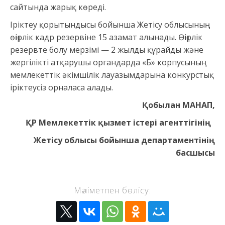
сайтында жарық көреді.
Іріктеу қорытындысы бойынша Жетісу облысының
өңірлік кадр резервіне 15 азамат алынады. Өңірлік
резервте болу мерзімі — 2 жылды құрайды және
жергілікті атқарушы органдарда «Б» корпусының
мемлекеттік әкімшілік лауазымдарына конкурстық
іріктеусіз орналаса алады.
Қобылан МАНАП,
ҚР Мемлекеттік қызмет істері агенттігінің
Жетісу облысы бойынша департаментінің
басшысы
Мәліметпен бөлісу: