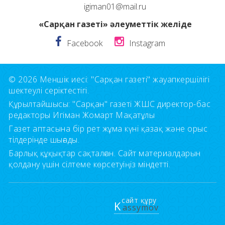
igiman01@mail.ru
«Сарқан газеті» әлеуметтік желіде
Facebook
Instagram
© 2026 Меншік иесі: "Сарқан газеті" жауапкершілігі
шектеулі серіктестігі.
Құрылтайшысы: "Сарқан" газеті ЖШС директор-бас
редакторы Игіман Жомарт Мақатұлы
Газет аптасына бір рет жұма күні қазақ және орыс
тілдерінде шығады.
Барлық құқықтар сақталған. Сайт материалдарын
қолдану үшін сілтеме көрсетуіңіз міндетті.
сайт құру
K
assymov