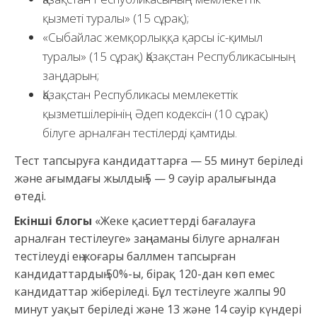
қызметі туралы» (15 сұрақ);
«Сыбайлас жемқорлыққа қарсы іс-қимыл
туралы» (15 сұрақ) Қазақстан Республикасының
заңдарын;
Қазақстан Республикасы мемлекеттік
қызметшілерінің Әдеп кодексін (10 сұрақ)
білуге арналған тестілерді қамтиды.
Тест тапсыруға кандидаттарға — 55 минут беріледі
және ағымдағы жылдың 5 — 9 сәуір аралығында
өтеді.
Екінші блогы
«Жеке қасиеттерді бағалауға
арналған тестілеуге» заңнаманы білуге арналған
тестілеуді ең жоғары баллмен тапсырған
кандидаттардың 50%-ы, бірақ 120-дан көп емес
кандидаттар жіберіледі. Бұл тестілеуге жалпы 90
минут уақыт беріледі және 13 және 14 сәуір күндері