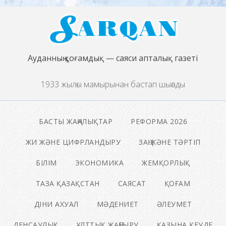
Ауданның қоғамдық — саяси апталық газеті
1933 жылғы мамырынан бастап шығады
БАСТЫ ЖАҢАЛЫҚТАР
РЕФОРМА 2026
ЖИ ЖӘНЕ ЦИФРЛАНДЫРУ
ЗАҢ ЖӘНЕ ТӘРТІП
БІЛІМ
ЭКОНОМИКА
ЖЕМҚОРЛЫҚ
ТАЗА ҚАЗАҚСТАН
САЯСАТ
ҚОҒАМ
ДІНИ АХУАЛ
МӘДЕНИЕТ
ӘЛЕУМЕТ
ДЕНСАУЛЫҚ
ҰЛТТЫҚ ЖАҢҒЫРУ
ҚАЗЫНА КЕУДЕ