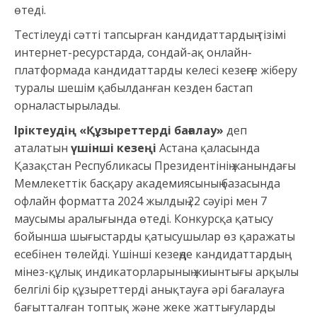
өтеді.
Тестілеуді сәтті тапсырған кандидаттардың тізімі
интернет-ресурстарда, сондай-ақ онлайн-
платформада кандидаттарды келесі кезеңге жіберу
туралы шешім қабылданған кезден бастап
орналастырылады.
Іріктеудің «Құзыреттерді бағалау»
деп
аталатын
үшінші кезеңі
Астана қаласында
Қазақстан Республикасы Президентінің жанындағы
Мемлекеттік басқару академиясының базасында
офлайн форматта 2024 жылдың 22 сәуірі мен 7
маусымы аралығында өтеді. Конкурсқа қатысу
бойынша шығыстарды қатысушылар өз қаражаты
есебінен төлейді. Үшінші кезеңде кандидаттардың
мінез-құлық индикаторларының жиынтығы арқылы
белгілі бір құзыреттерді анықтауға әрі бағалауға
бағытталған топтық және жеке жаттығуларды