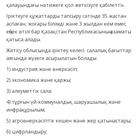
қалауындағы нәтижеге қол жеткізуге қабілетті».
Іріктеуге құжаттарды тапсыру сәтінде 35 жастан
аспаған, жоғары білімді және 3 жылдан кем емес
еңбек өтілі бар Қазақстан Республикасының азаматы
қатыса алады.
Жетісу облысында іріктеу келесі салалық бағыттар
аясында жүзеге асырылатын болады:
1) индустрия және өнеркәсіп;
2) экономика және қаржы;
3) әлеуметтік сала;
4) тұрғын үй-коммуналдық шаруашылық және
инфрақұрылым;
5) агроөнеркәсіптік кешен және жер қатынастары;
6) цифрландыру;