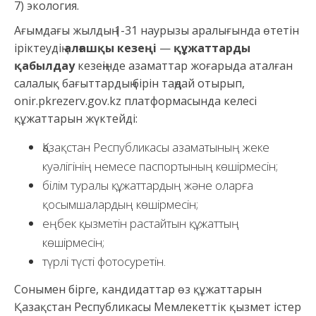
7) экология.
Ағымдағы жылдың 1-31 наурызы аралығында өтетін
іріктеудің
алғашқы кезеңі
—
құжаттарды
қабылдау
кезеңінде азаматтар жоғарыда аталған
салалық бағыттардың бірін таңдай отырып,
onir.pkrezerv.gov.kz платформасында келесі
құжаттарын жүктейді:
Қазақстан Республикасы азаматының жеке
куәлігінің немесе паспортының көшірмесін;
білім туралы құжаттардың және оларға
қосымшалардың көшірмесін;
еңбек қызметін растайтын құжаттың
көшірмесін;
түрлі түсті фотосуретін.
Сонымен бірге, кандидаттар өз құжаттарын
Қазақстан Республикасы Мемлекеттік қызмет істер