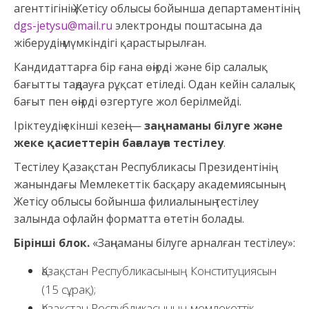
агенттігінің Жетісу облысы бойынша департаментінің
dgs-jetysu@mail.ru
электронды поштасына да
жіберудің мүмкіндігі қарастырылған.
Кандидаттарға бір ғана өңірді және бір салалық
бағытты таңдауға рұқсат етіледі. Одан кейін салалық
бағыт пен өңірді өзгертуге жол берілмейді.
Іріктеудің екінші кезеңі —
заңнаманы білуге және
жеке қасиеттерін бағалауға тестілеу
.
Тестілеу Қазақстан Республикасы Президентінің
жанындағы Мемлекеттік басқару академиясының
Жетісу облысы бойынша филиалының тестілеу
залында офлайн форматта өтетін болады.
Бірінші блок.
«Заңнаманы білуге арналған тестілеу»:
Қазақстан Республикасының Конституциясын
(15 сұрақ);
Қазақстан Республикасының мемлекеттік