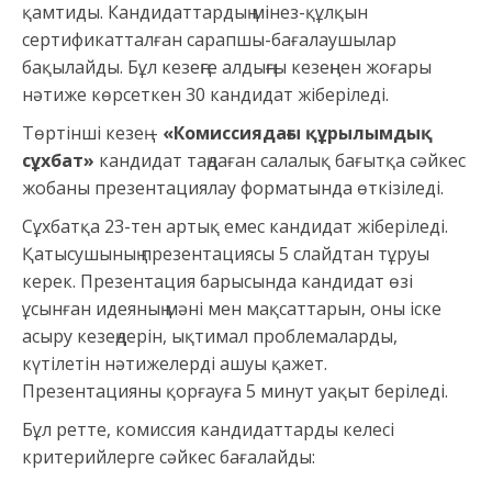
қамтиды. Кандидаттардың мінез-құлқын
сертификатталған сарапшы-бағалаушылар
бақылайды. Бұл кезеңге алдыңғы кезеңнен жоғары
нәтиже көрсеткен 30 кандидат жіберіледі.
Төртінші кезең –
«Комиссиядағы құрылымдық
сұхбат»
кандидат таңдаған салалық бағытқа сәйкес
жобаны презентациялау форматында өткізіледі.
Сұхбатқа 23-тен артық емес кандидат жіберіледі.
Қатысушының презентациясы 5 слайдтан тұруы
керек. Презентация барысында кандидат өзі
ұсынған идеяның мәні мен мақсаттарын, оны іске
асыру кезеңдерін, ықтимал проблемаларды,
күтілетін нәтижелерді ашуы қажет.
Презентацияны қорғауға 5 минут уақыт беріледі.
Бұл ретте, комиссия кандидаттарды келесі
критерийлерге сәйкес бағалайды: