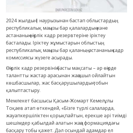
2024 жылдың 1 наурызынан бастап облыстардың,
республикалық маңызы бар қалалардың және
астананың өңірлік кадр резервтеріне іріктеу
басталады. Іріктеу жұмыстарын облыстың,
республикалық маңызы бар қаланың, астананың кадр
комиссиясы жүзеге асырады.
Өңірлік кадр резервінің басты мақсаты – әр өңірде
талантты жастар арасынан жаңашыл ойлайтын
көшбасшылар, жас басқарушылардың тобын
қалыптастыру.
Мемлекет басшысы Қасым-Жомарт Кемелұлы
Тоқаев атап өткендей, «Бізге түрлі салаларда,
жауапкершіліктен қорықпайтын, ерекше әрі тиімді
шешімдер қабылдай алатын жаңа формациядағы
басқару тобы қажет. Дәл осындай адамдар ел