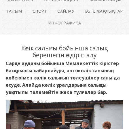
ТАНЫМ
СПОРТ
САЙЛАУ
ӨЗГЕ ЖАҢАЛЫҚТАР
ИНФОГРАФИКА
Көлік салығы бойынша салық
берешегін өндіріп алу
Сарқан ауданы бойынша Мемлекеттік кірістер
басқармасы хабарлайды, автокөлік санының
көбеюімен көлік салығын төлеушілер саны да
өсуде. Алайда көлік құралдарына салықты
уақытылы төлемейтін жеке тұлғалар бар.