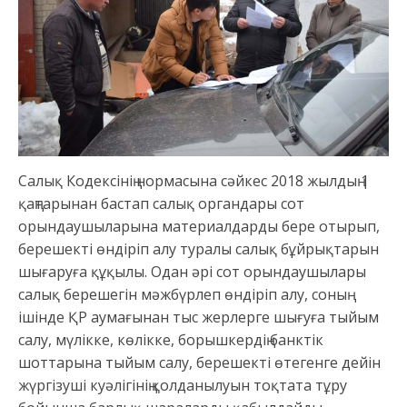
Салық Кодексінің нормасына сәйкес 2018 жылдың 1
қаңтарынан бастап салық органдары сот
орындаушыларына материалдарды бере отырып,
берешекті өндіріп алу туралы салық бұйрықтарын
шығаруға құқылы. Одан әрі сот орындаушылары
салық берешегін мәжбүрлеп өндіріп алу, соның
ішінде ҚР аумағынан тыс жерлерге шығуға тыйым
салу, мүлікке, көлікке, борышкердің банктік
шоттарына тыйым салу, берешекті өтегенге дейін
жүргізуші куәлігінің қолданылуын тоқтата тұру