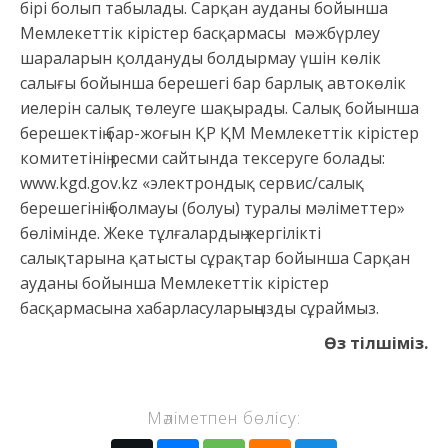
бірі болып табылады. Сарқан ауданы бойынша
Мемлекеттік кірістер басқармасы мәжбүрлеу
шараларын қолдануды болдырмау үшін көлік
салығы бойынша берешегі бар барлық автокөлік
иелерін салық төлеуге шақырады. Салық бойынша
берешектің бар-жоғын ҚР ҚМ Мемлекеттік кірістер
комитетінің ресми сайтында тексеруге болады:
www.kgd.gov.kz «электрондық сервис/салық
берешегінің болмауы (болуы) туралы мәліметтер»
бөлімінде. Жеке тұлғалардың жергілікті
салықтарына қатысты сұрақтар бойынша Сарқан
ауданы бойынша Мемлекеттік кірістер
басқармасына хабарласуларыңызды сұраймыз.
Өз тілшіміз.
Мәліметпен бөлісу: