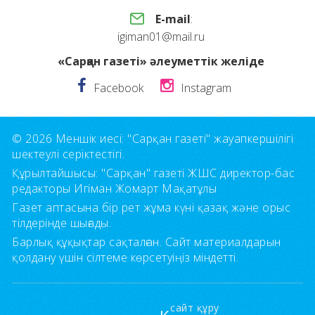
E-mail
:
igiman01@mail.ru
«Сарқан газеті» әлеуметтік желіде
Facebook
Instagram
© 2026 Меншік иесі: "Сарқан газеті" жауапкершілігі
шектеулі серіктестігі.
Құрылтайшысы: "Сарқан" газеті ЖШС директор-бас
редакторы Игіман Жомарт Мақатұлы
Газет аптасына бір рет жұма күні қазақ және орыс
тілдерінде шығады.
Барлық құқықтар сақталған. Сайт материалдарын
қолдану үшін сілтеме көрсетуіңіз міндетті.
сайт құру