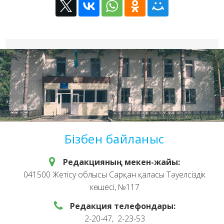
Бізбен байланыс
Редакцияның мекен-жайы:
041500 Жетісу облысы Сарқан қаласы Тәуелсіздік
көшесі, №117
Редакция телефондары:
2-20-47, 2-23-53