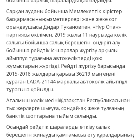
бойынша барлық шараларды қабылдайды.
Сарқан ауданы бойынша Мемлекеттік кірістер
басқармасының қызметкерлері және жеке сот
орындаушысы Дидар Тукановпен, «Нұр Отан»
партиясы өкілімен, 2019 жылы 11 наурызда көлік
салығы бойынша салық берешегін өндіріп алу
бойынша рейдтік іс-шаралар жүргізу арқылы
айыппұл тұрағына автокөліктерді қою
жұмыстарын жүргізді. Рейдті жүргізу барысында
2015-2018 жылдары қарызы 36219 мың теңгені
құраған LADA-21144 маркалы автокөлік айыппұл
тұрағына қойылды.
Аталмыш көлік иесінің Қазақстан Республикасынан
тыс жерлерге шығуға, сондай-ақ жеке тұлғаның
банктік шоттарына тыйым салынды.
Осындай рейдтік шараларды өткізу салық
берешегін жинауды қамтамасыз ету құралдарының