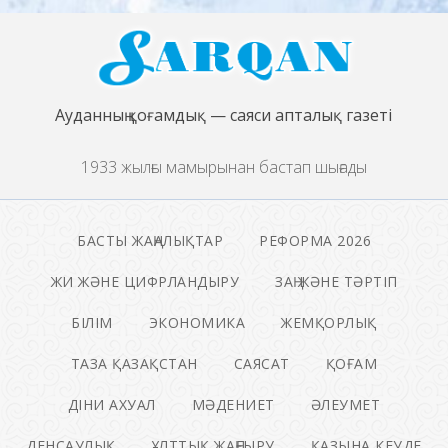
Ауданның қоғамдық — саяси апталық газеті
1933 жылғы мамырынан бастап шығады
БАСТЫ ЖАҢАЛЫҚТАР
РЕФОРМА 2026
ЖИ ЖӘНЕ ЦИФРЛАНДЫРУ
ЗАҢ ЖӘНЕ ТӘРТІП
БІЛІМ
ЭКОНОМИКА
ЖЕМҚОРЛЫҚ
ТАЗА ҚАЗАҚСТАН
САЯСАТ
ҚОҒАМ
ДІНИ АХУАЛ
МӘДЕНИЕТ
ӘЛЕУМЕТ
ДЕНСАУЛЫҚ
ҰЛТТЫҚ ЖАҢҒЫРУ
ҚАЗЫНА КЕУДЕ