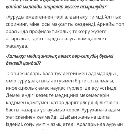
қандай ықпалды шаралар жүзеге асырылуда?
-Ауруды емдегеннен гөрі алдын алу тиімді. Ұлттық
скрининг, міне, осы мақсатты көздейді. Арнайы топ
арасында профилактикалық тексеру жүзеге
асырылып, дерттің алдын алуға қам-қарекет
жасалуда.
-Халыққа медициналық көмек көр-сетудің бүгінгі
деңгейі қандай?
-Соңғы жылдары бала туу деңгейі мен адамдардың
өмір сүру ұзақтығы артуымен бірге созылмалы,
инфекциялық емес науқас түрлері де өсу үстінде.
Демек ендігі кезекте медицина мекемелерін
кадрмен қамтумен қатар дәрігерлердің біліктілігін
басты назарда ұстауымыз керек. Ауруханаға адам
жетіскенінен келмейді. Шыбын жанына шипа
іздейді, соңғы үмітін азық етеді. Араларында ауруын