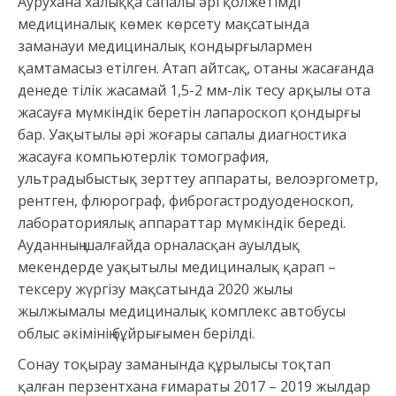
Аурухана халыққа сапалы әрі қолжетімді
медициналық көмек көрсету мақсатында
заманауи медициналық кондырғылармен
қамтамасыз етілген. Атап айтсақ, отаны жасағанда
денеде тілік жасамай 1,5-2 мм-лік тесу арқылы ота
жасауға мүмкіндік беретін лапароскоп қондырғы
бар. Уақытылы әрі жоғары сапалы диагностика
жасауға компьютерлік томография,
ультрадыбыстық зерттеу аппараты, велоэргометр,
рентген, флюрограф, фиброгастродуоденоскоп,
лабораториялық аппараттар мүмкіндік береді.
Ауданның шалғайда орналасқан ауылдық
мекендерде уақытылы медициналық қарап –
тексеру жүргізу мақсатында 2020 жылы
жылжымалы медициналық комплекс автобусы
облыс әкімінің бұйрығымен берілді.
Сонау тоқырау заманында құрылысы тоқтап
қалған перзентхана ғимараты 2017 – 2019 жылдар