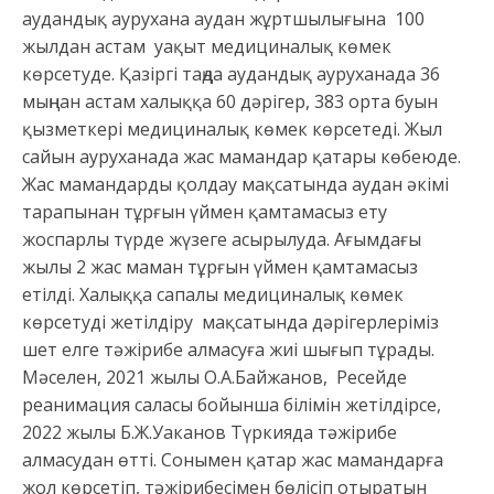
аудандық аурухана аудан жұртшылығына 100
жылдан астам уақыт медициналық көмек
көрсетуде. Қазіргі таңда аудандық ауруханада 36
мыңнан астам халыққа 60 дәрігер, 383 орта буын
қызметкері медициналық көмек көрсетеді. Жыл
сайын ауруханада жас мамандар қатары көбеюде.
Жас мамандарды қолдау мақсатында аудан әкімі
тарапынан тұрғын үймен қамтамасыз ету
жоспарлы түрде жүзеге асырылуда. Ағымдағы
жылы 2 жас маман тұрғын үймен қамтамасыз
етілді. Халыққа сапалы медициналық көмек
көрсетуді жетілдіру мақсатында дәрігерлеріміз
шет елге тәжірибе алмасуға жиі шығып тұрады.
Мәселен, 2021 жылы О.А.Байжанов, Ресейде
реанимация саласы бойынша білімін жетілдірсе,
2022 жылы Б.Ж.Уаканов Түркияда тәжірибе
алмасудан өтті. Сонымен қатар жас мамандарға
жол көрсетіп, тәжірибесімен бөлісіп отыратын