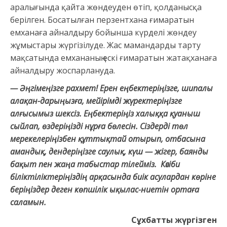
аралығында қайта жөндеуден өтіп, қолданысқа
берілген. Босатылған перзентхана ғимаратын
емханаға айналдыру бойынша күрделі жөндеу
жұмыстары жүргізілуде. Жас мамандарды тарту
мақсатында емхананың ескі ғимаратын жатақханаға
айналдыру жоспарлануда.
— Әңгімеңізге рахмет! Ерен еңбектеріңізге, шипалы
алақан-дарыңызға, мейірімді жүректеріңізге
алғысымыз шексіз. Еңбектеріңіз халыққа қуаныш
сыйлап, өздеріңізді нұрға бөлесін. Сіздерді төл
мерекелеріңізбен құттықтай отырып, отбасына
амандық, дендеріңізге саулық, күш — жігер, баянды
бақыт пен жаңа табыстар тілейміз. Кәсіби
біліктіліктеріңіздің арқасында биік асулардан көріне
беріңіздер деген көпшілік ықылас-ниетін ортаға
саламын.
Сұхбатты жүргізген