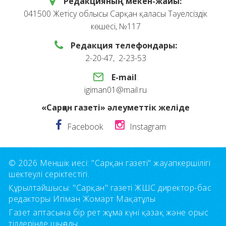
Редакцияның мекен-жайы:
041500 Жетісу облысы Сарқан қаласы Тәуелсіздік
көшесі, №117
Редакция телефондары:
2-20-47, 2-23-53
E-mail
:
igiman01@mail.ru
«Сарқан газеті» әлеуметтік желіде
Facebook
Instagram
© 2026 Меншік иесі: "Сарқан газеті" жауапкершілігі
шектеулі серіктестігі.
Құрылтайшысы: "Сарқан" газеті ЖШС директор-бас
редакторы Игіман Жомарт Мақатұлы
Газет аптасына бір рет жұма күні қазақ және орыс
тілдерінде шығады.