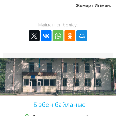
Жомарт Игіман.
Мәліметпен бөлісу:
Бізбен байланыс