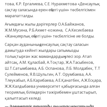
това, К.Р. Ергалиева, С.Е. Нурахметова «Денсаулық
сақтау саласында ерен еңбегі үшін» төсбелгісімен
марапатталды.
Ағымдағы жылы дәрігерлер О.А.Байжанов,
Ж.М.Мусина, Р.Б.Ахмет-кожина, С.А.Кесикбаева
«Жанқиярлық еңбегі үшін» төсбелгісіне ие болды.
Сарқан ауданының денсаулық сақтау саласын
дамытуда кейінгі жылдары сапымызды
толықтырған жас мамандардың үлесі зор. Атап
айтсақ, А.М. Құласбай, А.Тоқтар, Ж.А.Тасыбеков,
Ш.Т.Сатымбаева, А.Б. Оспанова, Л.Б. Молдабек, Т.Т
Сулейменов, Я.В.Шульгин, А.Т. Орумбаева, А.А.
Тлеукабыл, А.Б.Карибаева, А.Е.Қанатбек, А.Ж.Есқара,
Ж.Ж.Калдыбаева университет қабырғасында алған
теориялық білімдерін тәжірибемен ұштастырып,
қалыптасып келеді.
— Әлеуметтік ауруларды анықтау мақсатында