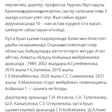
жерлесіміз, дәрігер, профессор Нұрлан Мұхтарұлы
Арынның ауданның денсаулық сақтау саласына соңғы 3
жылда қосқан үлесі зор. Жыл сайын аудан
ауруханасында 10 – нан астам күрделі ота жасап,
шеберлік сабақтарын өткізеді.
Орта буын қызметкерлерінің де білімі мен біліктілігі
ұдайы назарымызда. Осының нәтижесінде олар
облыстық байқауларда жетістіктерге жетуде. Атап
айтсақ, Алматы облысы бойынша мейірбикелер
арасында 1989, 2002 жылдары А.Сулейменова,
2010 жылы Ғ.Қ.Калиева, 2019 жылы
С.Е.Малайбекова, 2020 жылы С.С. Сымжанова, 2021
жылы А.Макенова «Үздік мейірбике» номинациясы
бойынша 1 — орынға ие болды.
Дәрігерлер арасында Т.И. Искаков, С.А. Тулегенова,
Ш.Е. Калыгулова, С.З. Отеулинова, орта буын
қызметкерлері арасында С.Н.Бейсебаева, Ш.А.Ахме-