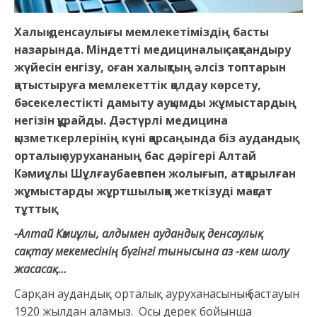
Халық денсаулығы мемлекетіміздің басты
назарында.
Міндетті медициналық сақтандыру
жүйесін енгізу, оған халықтың әлсіз топтарын
қатыстыруға мемлекеттік қолдау көрсету,
бәсекелестікті дамыту ауқымды жұмыстардың
негізін құрайды. Дәстүрлі медицина
қызметкерлерінің күні қарсаңында біз аудандық
орталық аурухананың бас дәрігері Алтай
Кәмиұлы Шұлғаубаевпен жолығып, атқарылған
жұмыстарды жұртшылыққа жеткізуді мақсат
тұттық.
-Алтай Кәмиұлы, алдымен аудандық денсаулық
сақтау мекемесінің бүгінгі тынысына аз -кем шолу
жасасақ…
Сарқан аудандық орталық ауруханасының бастауын
1920 жылдан аламыз. Осы дерек бойынша