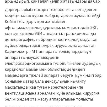
асқындырып, қайталап келіп жататындары да бар.
Дәрігерлеріміз жоғары технологияға негізделген
медициналық құрал-жабдықтармен жұмыс істейді.
Кейінгі жылдары қол жеткізілген
офтольмологиялық құрылым, компьютерлік ЭКГ,
көп функциялы УЗИ аппараты, транскрионалды
доплерография, нейродиагностикалық модульді
жүйелердің қатарын жүрек ауруларына арналған
Кардиометр –МТ аппараты толықтырды. Бұл
аппараттың науқастың жүрегін
электрокардиограммаға түсіріп, тікелей аудандық
кардиолог маман мен облыстық деңгейдегі
мамандарға тікелей ақпарат беруге мүмкіндігі бар.
Сонымен қатар бала денсаулығын нығайту
мақсатында жаңа туған нәрестелердің өкпе
вентиляциясына арналған жүйе алынды, хирургия
бөлімі жедел ота жасау аппаратымен толықты.