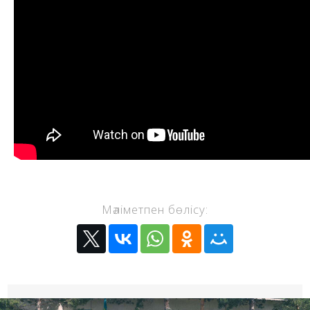
Мәліметпен бөлісу: