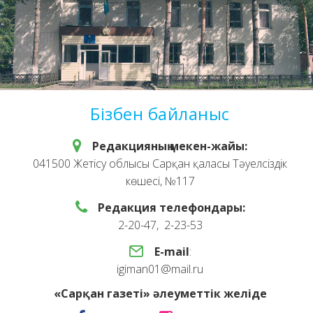
Бізбен байланыс
Редакцияның мекен-жайы:
041500 Жетісу облысы Сарқан қаласы Тәуелсіздік
көшесі, №117
Редакция телефондары:
2-20-47, 2-23-53
E-mail
:
igiman01@mail.ru
«Сарқан газеті» әлеуметтік желіде