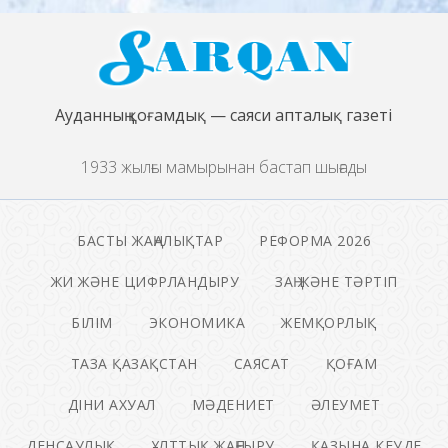
Ауданның қоғамдық — саяси апталық газеті
1933 жылғы мамырынан бастап шығады
БАСТЫ ЖАҢАЛЫҚТАР
РЕФОРМА 2026
ЖИ ЖӘНЕ ЦИФРЛАНДЫРУ
ЗАҢ ЖӘНЕ ТӘРТІП
БІЛІМ
ЭКОНОМИКА
ЖЕМҚОРЛЫҚ
ТАЗА ҚАЗАҚСТАН
САЯСАТ
ҚОҒАМ
ДІНИ АХУАЛ
МӘДЕНИЕТ
ӘЛЕУМЕТ
ДЕНСАУЛЫҚ
ҰЛТТЫҚ ЖАҢҒЫРУ
ҚАЗЫНА КЕУДЕ