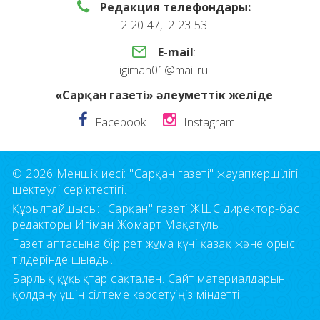
Редакция телефондары:
2-20-47, 2-23-53
E-mail
:
igiman01@mail.ru
«Сарқан газеті» әлеуметтік желіде
Facebook
Instagram
© 2026 Меншік иесі: "Сарқан газеті" жауапкершілігі
шектеулі серіктестігі.
Құрылтайшысы: "Сарқан" газеті ЖШС директор-бас
редакторы Игіман Жомарт Мақатұлы
Газет аптасына бір рет жұма күні қазақ және орыс
тілдерінде шығады.
Барлық құқықтар сақталған. Сайт материалдарын
қолдану үшін сілтеме көрсетуіңіз міндетті.