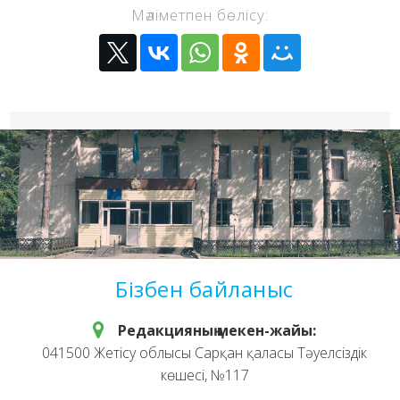
Мәліметпен бөлісу:
Бізбен байланыс
Редакцияның мекен-жайы:
041500 Жетісу облысы Сарқан қаласы Тәуелсіздік
көшесі, №117