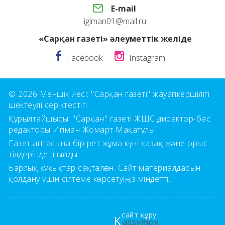
E-mail
:
igiman01@mail.ru
«Сарқан газеті» әлеуметтік желіде
Facebook
Instagram
© 2026 Меншік иесі: "Сарқан газеті" жауапкершілігі
шектеулі серіктестігі.
Құрылтайшысы: "Сарқан" газеті ЖШС директор-бас
редакторы Игіман Жомарт Мақатұлы
Газет аптасына бір рет жұма күні қазақ және орыс
тілдерінде шығады.
Барлық құқықтар сақталған. Сайт материалдарын
қолдану үшін сілтеме көрсетуіңіз міндетті.
сайт құру
K
assymov