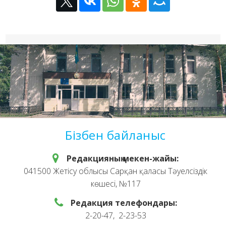
Бізбен байланыс
Редакцияның мекен-жайы:
041500 Жетісу облысы Сарқан қаласы Тәуелсіздік
көшесі, №117
Редакция телефондары:
2-20-47, 2-23-53