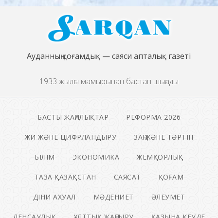
Ауданның қоғамдық — саяси апталық газеті
1933 жылғы мамырынан бастап шығады
БАСТЫ ЖАҢАЛЫҚТАР
РЕФОРМА 2026
ЖИ ЖӘНЕ ЦИФРЛАНДЫРУ
ЗАҢ ЖӘНЕ ТӘРТІП
БІЛІМ
ЭКОНОМИКА
ЖЕМҚОРЛЫҚ
ТАЗА ҚАЗАҚСТАН
САЯСАТ
ҚОҒАМ
ДІНИ АХУАЛ
МӘДЕНИЕТ
ӘЛЕУМЕТ
ДЕНСАУЛЫҚ
ҰЛТТЫҚ ЖАҢҒЫРУ
ҚАЗЫНА КЕУДЕ