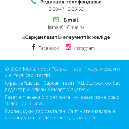
Редакция телефондары:
2-20-47, 2-23-53
E-mail
:
igiman01@mail.ru
«Сарқан газеті» әлеуметтік желіде
Facebook
Instagram
© 2026 Меншік иесі: "Сарқан газеті" жауапкершілігі
шектеулі серіктестігі.
Құрылтайшысы: "Сарқан" газеті ЖШС директор-бас
редакторы Игіман Жомарт Мақатұлы
Газет аптасына бір рет жұма күні қазақ және орыс
тілдерінде шығады.
Барлық құқықтар сақталған. Сайт материалдарын
қолдану үшін сілтеме көрсетуіңіз міндетті.