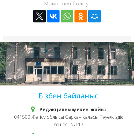
Мәліметпен бөлісу:
Бізбен байланыс
Редакцияның мекен-жайы:
041500 Жетісу облысы Сарқан қаласы Тәуелсіздік
көшесі, №117