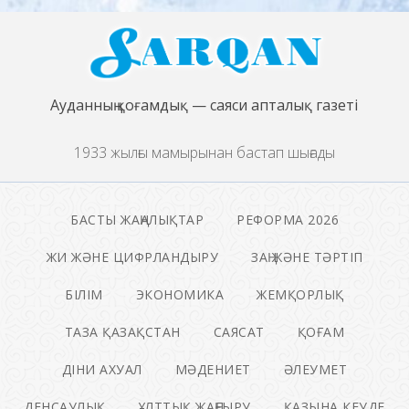
Ауданның қоғамдық — саяси апталық газеті
1933 жылғы мамырынан бастап шығады
БАСТЫ ЖАҢАЛЫҚТАР
РЕФОРМА 2026
ЖИ ЖӘНЕ ЦИФРЛАНДЫРУ
ЗАҢ ЖӘНЕ ТӘРТІП
БІЛІМ
ЭКОНОМИКА
ЖЕМҚОРЛЫҚ
ТАЗА ҚАЗАҚСТАН
САЯСАТ
ҚОҒАМ
ДІНИ АХУАЛ
МӘДЕНИЕТ
ӘЛЕУМЕТ
ДЕНСАУЛЫҚ
ҰЛТТЫҚ ЖАҢҒЫРУ
ҚАЗЫНА КЕУДЕ