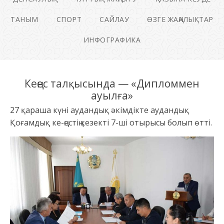
ТАНЫМ
СПОРТ
САЙЛАУ
ӨЗГЕ ЖАҢАЛЫҚТАР
ИНФОГРАФИКА
Кеңес талқысында — «Дипломмен
ауылға»
27 қараша күні аудандық әкімдікте аудандық
Қоғамдық ке-ңестің кезекті 7-ші отырысы болып өтті.