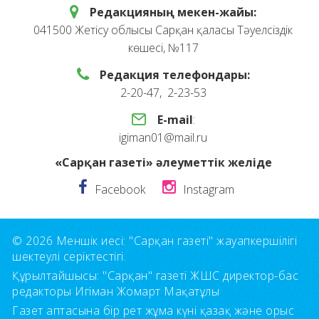
Редакцияның мекен-жайы:
041500 Жетісу облысы Сарқан қаласы Тәуелсіздік
көшесі, №117
Редакция телефондары:
2-20-47, 2-23-53
E-mail
:
igiman01@mail.ru
«Сарқан газеті» әлеуметтік желіде
Facebook
Instagram
© 2026 Меншік иесі: "Сарқан газеті" жауапкершілігі
шектеулі серіктестігі.
Құрылтайшысы: "Сарқан" газеті ЖШС директор-бас
редакторы Игіман Жомарт Мақатұлы
Газет аптасына бір рет жұма күні қазақ және орыс