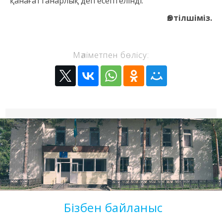
қанағаттанарлық деп есептелінді.
Өз тілшіміз.
Мәліметпен бөлісу:
Бізбен байланыс