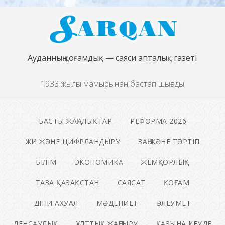
Ауданның қоғамдық — саяси апталық газеті
1933 жылғы мамырынан бастап шығады
БАСТЫ ЖАҢАЛЫҚТАР
РЕФОРМА 2026
ЖИ ЖӘНЕ ЦИФРЛАНДЫРУ
ЗАҢ ЖӘНЕ ТӘРТІП
БІЛІМ
ЭКОНОМИКА
ЖЕМҚОРЛЫҚ
ТАЗА ҚАЗАҚСТАН
САЯСАТ
ҚОҒАМ
ДІНИ АХУАЛ
МӘДЕНИЕТ
ӘЛЕУМЕТ
ДЕНСАУЛЫҚ
ҰЛТТЫҚ ЖАҢҒЫРУ
ҚАЗЫНА КЕУДЕ