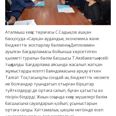
Аталмыш кеңес төрағасы С.Садықов ашқан
басқосуда «Сарқан аудандық экономика және
бюджеттік жоспарлау бөлімінің «Дипломмен
ауылға» бағдарламасы бойынша көрсетілген
қызметі туралы» бөлім басшысы Т.Аязбаевтың есебі
тыңдалды. Бағдарлама аясында жасалып жатқан
жұмыстарды есепті баяндамасына арқау еткен
Талғат Тоқтасынұлы сондай-ақ бюджеттік несиеге
ие болғандар туындатып отырған бірқатар
түйткілдерді де ортаға салып, бұған қатысты өз
пікірін білдірді. Жиын соңында кеңес мүшелері бөлім
басшысына сауалдарын қойып, ұсыныстарын
ортаға салды. Хаттамалық шешім негізінде есеп