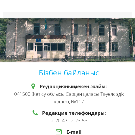
Бізбен байланыс
Редакцияның мекен-жайы:
041500 Жетісу облысы Сарқан қаласы Тәуелсіздік
көшесі, №117
Редакция телефондары:
2-20-47, 2-23-53
E-mail
: