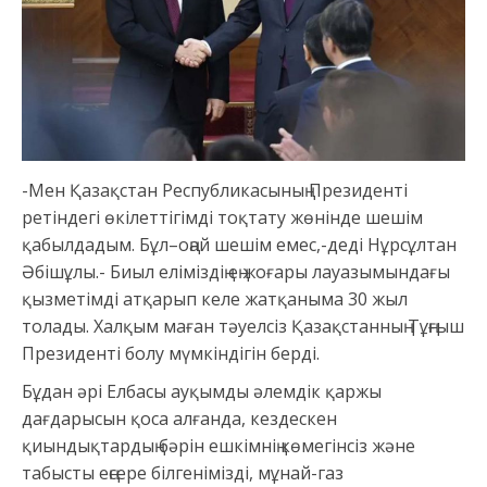
-Мен Қазақстан Республикасының Президенті
ретіндегі өкілеттігімді тоқтату жөнінде шешім
қабылдадым. Бұл–оңай шешім емес,-деді Нұрсұлтан
Әбішұлы.- Биыл еліміздің ең жоғары лауазымындағы
қызметімді атқарып келе жатқаныма 30 жыл
толады. Халқым маған тәуелсіз Қазақстанның Тұңғыш
Президенті болу мүмкіндігін берді.
Бұдан әрі Елбасы ауқымды әлемдік қаржы
дағдарысын қоса алғанда, кездескен
қиындықтардың бәрін ешкімнің көмегінсіз және
табысты еңсере білгенімізді, мұнай-газ