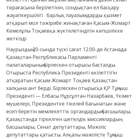
төрағасына берілетінін, сондықтан ел басқару
жауапкершілігі барлық лауазымдарды қызмет
атқарып мол тәжірибе жинақтаған Қасым-Жомарт
Кемелұлы Тоқаевқа жүктелетіндігін көпшілікке
жеткізді
Наурыздың 20-сында түскі сағат 12.00-де Астанада
Қазақстан Республикасы Парламенті
палаталарының бірлескен отырысы басталды.
Отырыста Республика Президенті өкілеттігін
атқаратын Қасым-Жомарт Тоқаев Қазақстан
халқына ант берді. Бірлескен отырысқа ҚР Тұңғыш
Президенті — Елбасы Нұрсұлтан Назарбаев, Үкімет
мүшелері, Президентке тікелей бағынатын және
есеп беретін мемлекеттік органдардың басшылары,
Қазақстанда тіркелген шетелдік миссиялардың
басшылары, Сенат депутаттары, Мәжіліс
депутаттары қатысты. Алқалы мәжілісте Тұңғыш