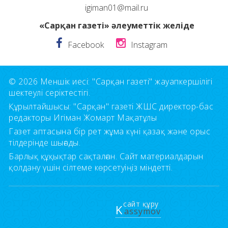
igiman01@mail.ru
«Сарқан газеті» әлеуметтік желіде
Facebook
Instagram
© 2026 Меншік иесі: "Сарқан газеті" жауапкершілігі
шектеулі серіктестігі.
Құрылтайшысы: "Сарқан" газеті ЖШС директор-бас
редакторы Игіман Жомарт Мақатұлы
Газет аптасына бір рет жұма күні қазақ және орыс
тілдерінде шығады.
Барлық құқықтар сақталған. Сайт материалдарын
қолдану үшін сілтеме көрсетуіңіз міндетті.
сайт құру
K
assymov