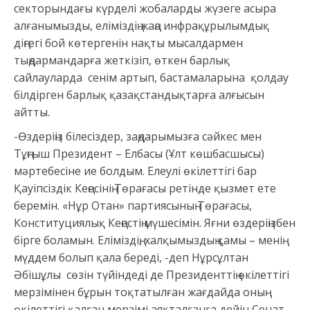
секторындағы күрделі жобаларды жүзеге асыра
алғанымызды, еліміздің жаңа инфрақұрылымдық
діңгегі бой көтергенін нақты мысалдармен
тыңдармандарға жеткізіп, өткен барлық
сайлауларда сенім артып, бастамаларына қолдау
білдірген барлық қазақстандықтарға алғысын
айтты.
-Өздеріңіз білесіздер, заңдарымызға сәйкес мен
Тұңғыш Президент – Елбасы (Ұлт көшбасшысы)
мәртебесіне ие болдым. Елеулі өкілеттігі бар
Қауіпсіздік Кеңесінің Төрағасы ретінде қызмет ете
беремін. «Нұр Отан» партиясының Төрағасы,
Конституциялық Кеңестің мүшесімін. Яғни өздеріңізбен
бірге боламын. Еліміздің, халқымыздың қамы – менің
мүддем болып қала береді, -деп Нұрсұлтан
Әбішұлы сөзін түйіндеді де Президенттің өкілеттігі
мерзімінен бұрын тоқтатылған жағдайда оның
өкілеттігі қалған мерзімі аяқталғанға дейін Сенат