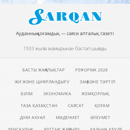
Ауданның қоғамдық — саяси апталық газеті
1933 жылғы мамырынан бастап шығады
БАСТЫ ЖАҢАЛЫҚТАР
РЕФОРМА 2026
ЖИ ЖӘНЕ ЦИФРЛАНДЫРУ
ЗАҢ ЖӘНЕ ТӘРТІП
БІЛІМ
ЭКОНОМИКА
ЖЕМҚОРЛЫҚ
ТАЗА ҚАЗАҚСТАН
САЯСАТ
ҚОҒАМ
ДІНИ АХУАЛ
МӘДЕНИЕТ
ӘЛЕУМЕТ
ДЕНСАУЛЫҚ
ҰЛТТЫҚ ЖАҢҒЫРУ
ҚАЗЫНА КЕУДЕ