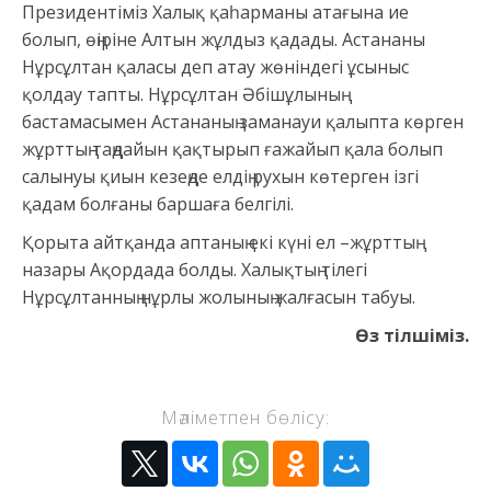
Президентіміз Халық қаһарманы атағына ие
болып, өңіріне Алтын жұлдыз қадады. Астананы
Нұрсұлтан қаласы деп атау жөніндегі ұсыныс
қолдау тапты. Нұрсұлтан Әбішұлының
бастамасымен Астананың заманауи қалыпта көрген
жұрттың таңдайын қақтырып ғажайып қала болып
салынуы қиын кезеңде елдің рухын көтерген ізгі
қадам болғаны баршаға белгілі.
Қорыта айтқанда аптаның екі күні ел –жұрттың
назары Ақордада болды. Халықтың тілегі
Нұрсұлтанның нұрлы жолының жалғасын табуы.
Өз тілшіміз.
Мәліметпен бөлісу: