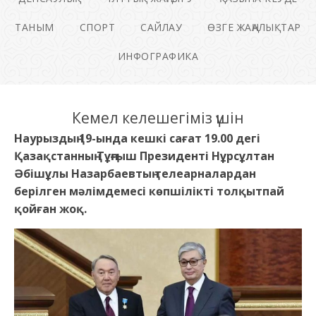
ТАНЫМ
СПОРТ
САЙЛАУ
ӨЗГЕ ЖАҢАЛЫҚТАР
ИНФОГРАФИКА
Кемел келешегіміз үшін
Наурыздың 19-ында кешкі сағат 19.00 дегі
Қазақстанның Тұңғыш Президенті Нұрсұлтан
Әбішұлы Назарбаевтың телеарналардан
берілген мәлімдемесі көпшілікті толқытпай
қойған жоқ.