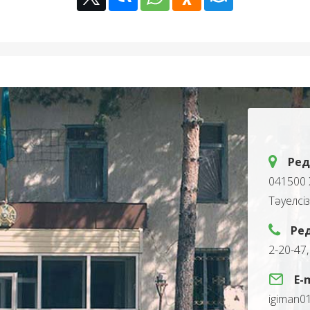
Ред
041500 
Тәуелсі
Ре
2-20-47
E-
igiman0