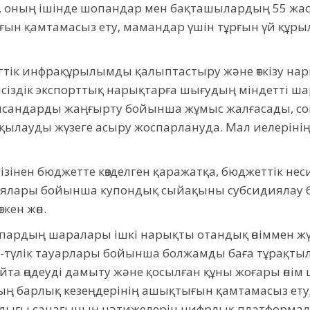
у, оның ішінде шопандар мен бақташылардың 55 жас
қығын қамтамасыз ету, мамандар үшін тұрғын үй құры
нгтік инфрақұрылымды қалыптастыру және өткізу нар
сіздік экспорттық нарықтарға шығудың міндетті ш
сандарды жаңғырту бойынша жұмыс жалғасады, со
бақылауды жүзеге асыру жоспарлануда. Мал иелеріні
зінен бюджетте көзделген қаражатқа, бюджеттік не
ялары бойынша купондық сыйақыны субсидиялау б
кен жөн.
спардың шаралары ішкі нарықты отандық өніммен жү
қ-түлік тауарлары бойынша болжамды баға тұрақтыл
 қайта өңдеуді дамыту және қосылған құны жоғары өні
ның барлық кезеңдерінің ашықтығын қамтамасыз ет
ылығы санағының нәтижелерін цифрлық платформала