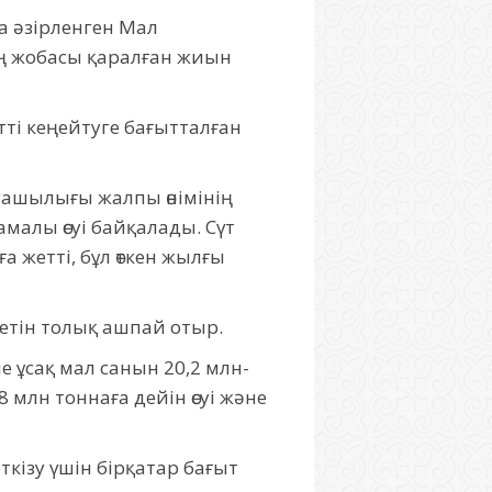
 әзірленген Мал
 жобасы қаралған жиын
етті кеңейтуге бағытталған
ашылығы жалпы өнімінің
малы өсуі байқалады. Сүт
ға жетті, бұл өткен жылғы
уетін толық ашпай отыр.
е ұсақ мал санын 20,2 млн-
,8 млн тоннаға дейін өсуі және
кізу үшін бірқатар бағыт