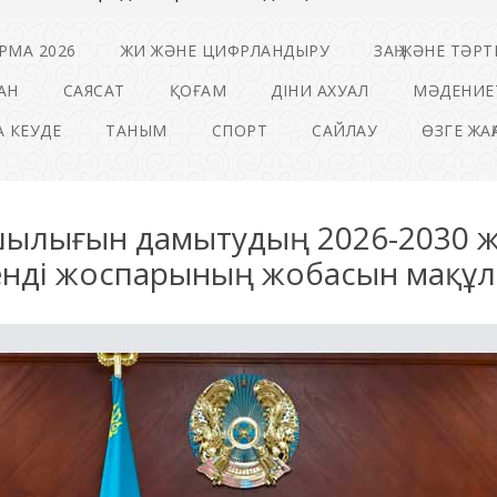
РМА 2026
ЖИ ЖӘНЕ ЦИФРЛАНДЫРУ
ЗАҢ ЖӘНЕ ТӘРТ
АН
САЯСАТ
ҚОҒАМ
ДІНИ АХУАЛ
МӘДЕНИЕ
 КЕУДЕ
ТАНЫМ
СПОРТ
САЙЛАУ
ӨЗГЕ ЖА
шылығын дамытудың 2026-2030 
нді жоспарының жобасын мақұ