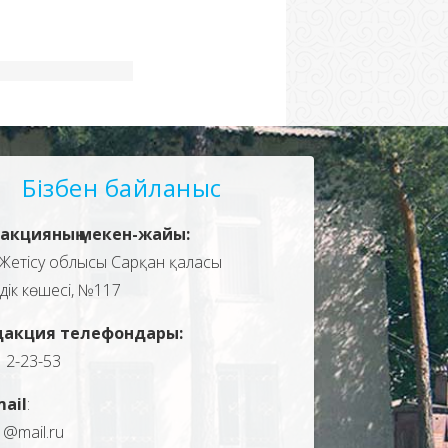
Бізбен байланыс
акцияның мекен-жайы:
Жетісу облысы Сарқан қаласы
здік көшесі, №117
дакция телефондары:
, 2-23-53
mail
:
1@mail.ru