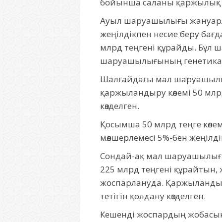
бойынша саланы қаржылық 
Ауыл шаруашылығы жануарл
жеңілдікпен несие беру бағ
млрд теңгені құрайды. Бұл
шаруашылығының генетикалы
Шалғайдағы мал шаруашыл
қаржыландыру көлемі 50 млр
көзделген.
Қосымша 50 млрд теңге көл
мөлшерлемесі 5%-бен жеңіл
Сондай-ақ мал шаруашылығ
225 млрд теңгені құрайтын,
жоспарлануда. Қаржыландыру
тетігін қолдану көзделген.
Кешенді жоспардың жобасын