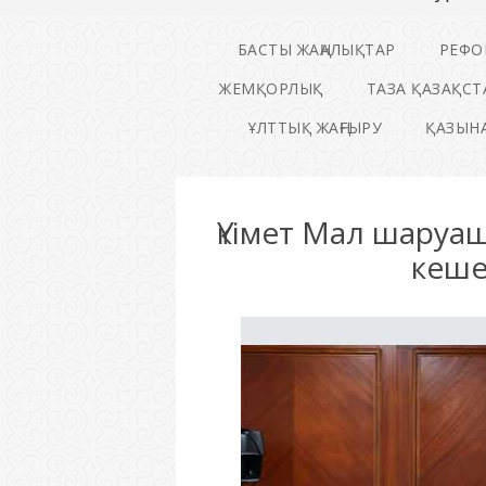
БАСТЫ ЖАҢАЛЫҚТАР
РЕФО
ЖЕМҚОРЛЫҚ
ТАЗА ҚАЗАҚСТ
ҰЛТТЫҚ ЖАҢҒЫРУ
ҚАЗЫНА
Үкімет Мал шаруа
кеше