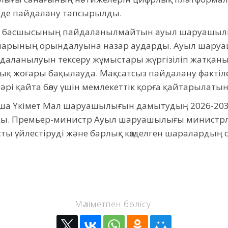
тінде пайдалану тапсырылды.
т басшысының пайдаланылмайтын ауыл шаруашылы
маларының орындалуына назар аударды. Ауыл шару
даланылуын тексеру жұмыстары жүргізіліп жатқанын
ық жоғары бақылауда. Мақсатсыз пайдалану фактіл
әрі қайта бөлу үшін мемлекеттік қорға қайтарылаты
 Үкімет Мал шаруашылығын дамытудың 2026-203
ы. Премьер-министр Ауыл шаруашылығы министрліг
сты үйлестіруді және барлық көзделген шаралардың
.
Мәліметпен бөлісу: