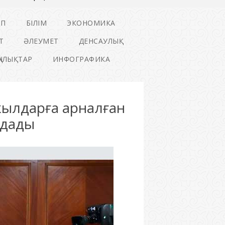
ІП
БІЛІМ
ЭКОНОМИКА
Т
ӘЛЕУМЕТ
ДЕНСАУЛЫҚ
ҢАЛЫҚТАР
ИНФОГРАФИКА
жылдарға арналған
лдады