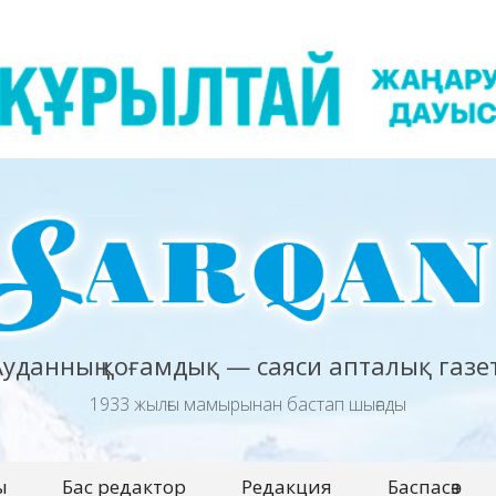
Ауданның қоғамдық — саяси апталық газет
1933 жылғы мамырынан бастап шығады
ы
Бас редактор
Редакция
Баспасөз