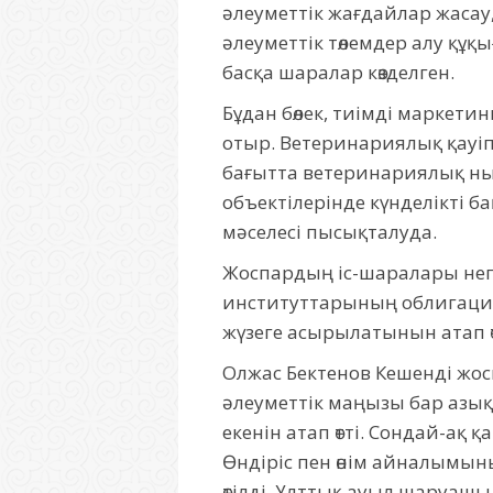
әлеуметтік жағдайлар жаса
әлеуметтік төлемдер алу құ
басқа шаралар көзделген.
Бұдан бөлек, тиімді маркети
отыр. Ветеринариялық қауіп
бағытта ветеринариялық ны
объектілерінде күнделікті 
мәселесі пысықталуда.
Жоспардың іс-шаралары негі
институттарының облигаци
жүзеге асырылатынын атап өт
Олжас Бектенов Кешенді жо
әлеуметтік маңызы бар азы
екенін атап өтті. Сондай-ақ
Өндіріс пен өнім айналымы
өтілді. Ұлттық ауыл шаруаш