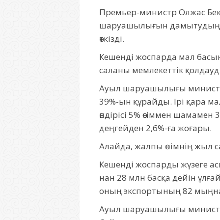
Премьер-министр Олжас Бе
шаруашылығын дамытудың 2
өткізді.
Кешенді жоспарда мал басын 
саланы мемлекеттік қолдауды
Ауыл шаруашылығы министр
39%-ын құрайды. Ірі қара ма
өндірісі 5% өсіммен шамамен 3
деңгейден 2,6%-ға жоғары.
Алайда, жалпы өнімнің жыл с
Кешенді жоспарды жүзеге асы
нан 28 млн басқа дейін ұлғайт
оның экспортының 82 мыңнан
Ауыл шаруашылығы министрі 