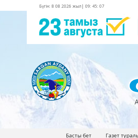
Бүгін: 8 08 2026 жыл|
09
:
45
:
09
Басты бет
Газет турал