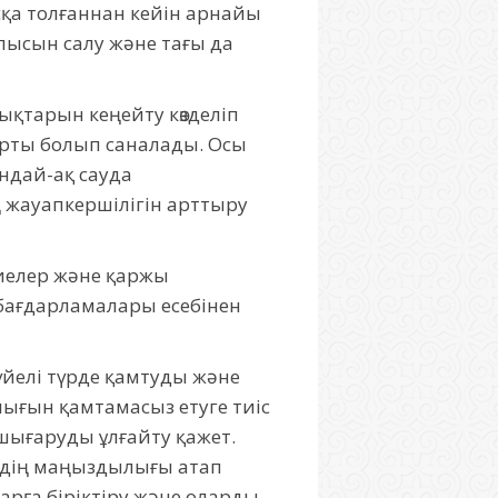
қа толғаннан кейін арнайы
лысын салу және тағы да
ықтарын кеңейту көзделіп
арты болып саналады. Осы
ндай-ақ сауда
ң жауапкершілігін арттыру
сиелер және қаржы
ағдарламалары есебінен
йелі түрде қамтуды және
ығын қамтамасыз етуге тиіс
м шығаруды ұлғайту қажет.
удің маңыздылығы атап
рға біріктіру және оларды