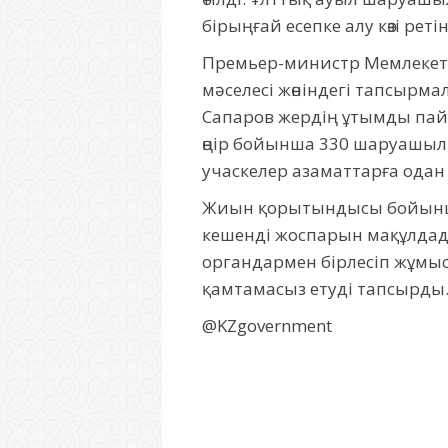
бірыңғай есепке алу көзі ре
Премьер-министр Мемлеке
мәселесі жөніндегі тапсыр
Сапаров жердің ұтымды пай
өңір бойынша 330 шаруашыл
учаскелер азаматтарға одан 
Жиын қорытындысы бойынша
кешенді жоспарын мақұлдад
органдармен бірлесіп жұмы
қамтамасыз етуді тапсырды
@KZgovernment