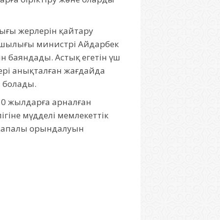
ғы жерлерін қайтару
ашылығы министрі Айдарбек
 баяндады. Астық егетін үш
ері анықталған жағдайда
н болады.
0 жылдарға арналған
іне мүдделі мемлекеттік
 сапалы орындалуын