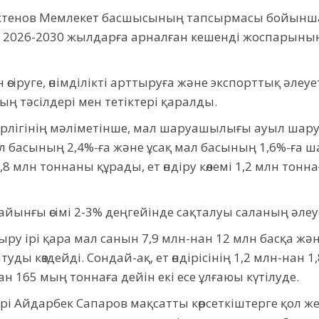
ктенов Мемлекет басшысының тапсырмасы бойынша
026-2030 жылдарға арналған кешенді жоспарының
өсіруге, өнімділікті арттыруға және экспорттық әлеу
ң тәсілдері мен тетіктері қаралды.
лігінің мәліметінше, мал шаруашылығы ауыл шару
л басының 2,4%-ға және ұсақ мал басының 1,6%-ға ша
,8 млн тоннаны құрады, ет өндіру көлемі 1,2 млн тонна
айынғы өсімі 2-3% деңгейінде сақталуы саланың әле
ру ірі қара мал санын 7,9 млн-нан 12 млн басқа жән
уды көздейді. Сондай-ақ, ет өндірісінің 1,2 млн-нан 1
 165 мың тоннаға дейін екі есе ұлғаюы күтілуде.
Айдарбек Сапаров мақсатты көрсеткіштерге қол жет