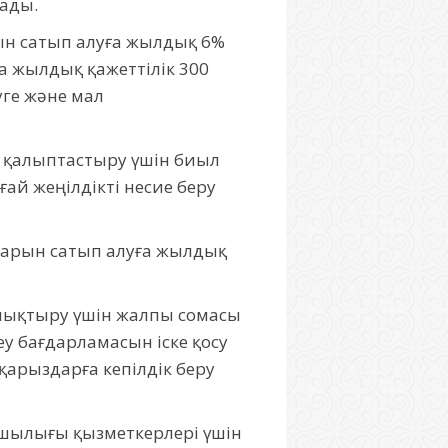
ады.
н сатып алуға жылдық 6%
а жылдық қажеттілік 300
ге және мал
қалыптастыру үшін биыл
ай жеңілдікті несие беру
тарын сатып алуға жылдық
ықтыру үшін жалпы сомасы
у бағдарламасын іске қосу
арыздарға кепілдік беру
шылығы қызметкерлері үшін