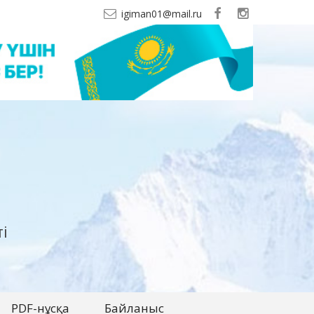
igiman01@mail.ru
і
PDF-нұсқа
Байланыс