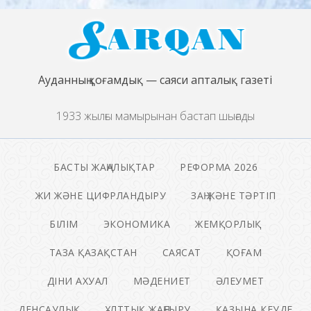
Ауданның қоғамдық — саяси апталық газеті
1933 жылғы мамырынан бастап шығады
БАСТЫ ЖАҢАЛЫҚТАР
РЕФОРМА 2026
ЖИ ЖӘНЕ ЦИФРЛАНДЫРУ
ЗАҢ ЖӘНЕ ТӘРТІП
БІЛІМ
ЭКОНОМИКА
ЖЕМҚОРЛЫҚ
ТАЗА ҚАЗАҚСТАН
САЯСАТ
ҚОҒАМ
ДІНИ АХУАЛ
МӘДЕНИЕТ
ӘЛЕУМЕТ
ДЕНСАУЛЫҚ
ҰЛТТЫҚ ЖАҢҒЫРУ
ҚАЗЫНА КЕУДЕ