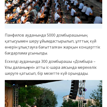
Панфилов ауданында 5000 домбырашының
қатысуымен шеру ұйымдастырылып, ұлттық күй
өнерін ұлықтауға бағытталған жарқын концерттік
бағдарлама ұсынылды.
Ескелді ауданында 300 домбырашы «Домбыра –
Ұлы даланың үні» атты іс-шара аясында мерекелік
шеруге қатысып, бір мезетте күй орындады.