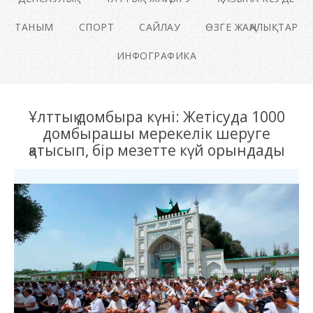
ТАНЫМ
СПОРТ
САЙЛАУ
ӨЗГЕ ЖАҢАЛЫҚТАР
ИНФОГРАФИКА
Ұлттық домбыра күні: Жетісуда 1000
домбырашы мерекелік шеруге
қатысып, бір мезетте күй орындады