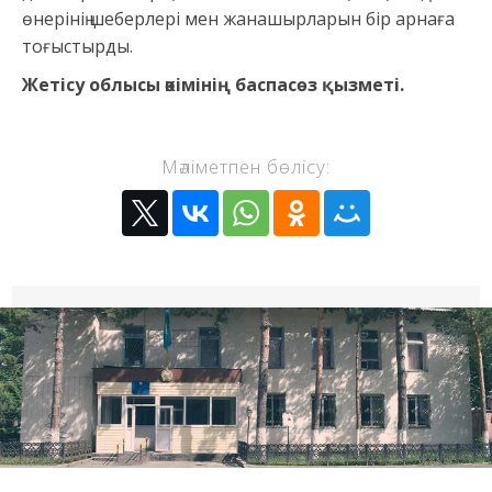
өнерінің шеберлері мен жанашырларын бір арнаға
тоғыстырды.
Жетісу облысы әкімінің баспасөз қызметі.
Мәліметпен бөлісу: