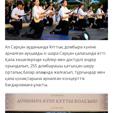
Ал Сарқан ауданында Ұлттық домбыра күніне
арналған ауқымды іс-шара Сарқан қаласында өтті.
Қала көшелерінде күйлер мен дәстүрлі әндер
орындалып, 255 домбырашы қатысқан шеру
орталық базар алаңында жалғасып, тұрғындар мен
қала қонақтарына арналған концерттік
бағдарламаға ұласты.