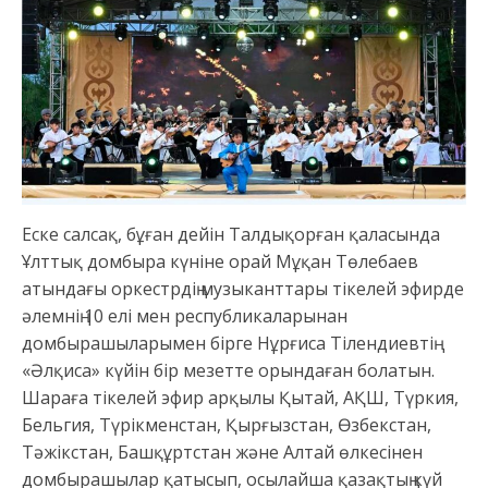
Еске салсақ, бұған дейін Талдықорған қаласында
Ұлттық домбыра күніне орай Мұқан Төлебаев
атындағы оркестрдің музыканттары тікелей эфирде
әлемнің 10 елі мен республикаларынан
домбырашыларымен бірге Нұрғиса Тілендиевтің
«Әлқиса» күйін бір мезетте орындаған болатын.
Шараға тікелей эфир арқылы Қытай, АҚШ, Түркия,
Бельгия, Түрікменстан, Қырғызстан, Өзбекстан,
Тәжікстан, Башқұртстан және Алтай өлкесінен
домбырашылар қатысып, осылайша қазақтың күй