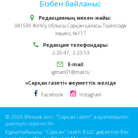
Бізбен байланыс
Редакцияның мекен-жайы:
041500 Жетісу облысы Сарқан қаласы Тәуелсіздік
көшесі, №117
Редакция телефондары:
2-20-47, 2-23-53
E-mail
:
igiman01@mail.ru
«Сарқан газеті» әлеуметтік желіде
Facebook
Instagram
© 2026 Меншік иесі: "Сарқан газеті" жауапкершілігі
шектеулі серіктестігі.
Құрылтайшысы: "Сарқан" газеті ЖШС директор-бас