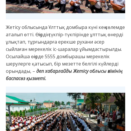
Жетісу облысында Ұлттық домбыра күні кең көлемде
аталып өтті. Өңірдің түкпір-түкпірінде ұлттық өнерді
ұлықтап, тұрғындарға ерекше рухани әсер
сыйлаған мерекелік іс-шаралар ұйымдастырылды.
Осылайша өңірде 5555 домбырашы мерекелік
шерулерге қатысып, бір мезетте белгілі күйлерді
орындады, –
деп хабарлайды Жетісу облысы әкімінің
баспасөз қызметі.