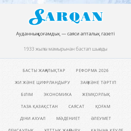
Ауданның қоғамдық — саяси апталық газеті
1933 жылғы мамырынан бастап шығады
БАСТЫ ЖАҢАЛЫҚТАР
РЕФОРМА 2026
ЖИ ЖӘНЕ ЦИФРЛАНДЫРУ
ЗАҢ ЖӘНЕ ТӘРТІП
БІЛІМ
ЭКОНОМИКА
ЖЕМҚОРЛЫҚ
ТАЗА ҚАЗАҚСТАН
САЯСАТ
ҚОҒАМ
ДІНИ АХУАЛ
МӘДЕНИЕТ
ӘЛЕУМЕТ
ДЕНСАУЛЫҚ
ҰЛТТЫҚ ЖАҢҒЫРУ
ҚАЗЫНА КЕУДЕ