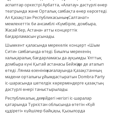
аспаптар оркестрі Арбатта, «Алатау» дәстүрлі өнер
театрында және Орталық саябақта өнер көрсетеді.
Ал Қазақстан Республикасының «Салтанат»
мемлекеттік би ансамблі «Күмбірле, домбыра,
Жасай бер, Астана» атты концерттік
бағдарламасын ұсынады.
Шымкент қаласында мерекелік концерт «Шым
Сити» саябағында өтеді. Биылғы мерекенің
халықаралық бағдарламасы да ауқымды. Ұлттық
домбыра күні Қытай астанасы Бейжіңде де аталып
өтеді. Лянма өзенінің жағалауында Қазақстанның
мәдени орталығы ұйымдастыратын Dombra Party
іс-шарасында шетелдік көрермендерге қазақтың
дәстүрлі өнері таныстырылады.
Республикалық деңгейдегі негізгі іс-шаралар
қатарында Түркістан облысында өтетін «Күй
құдіреті» күйшілер байқауы, Қызылорда