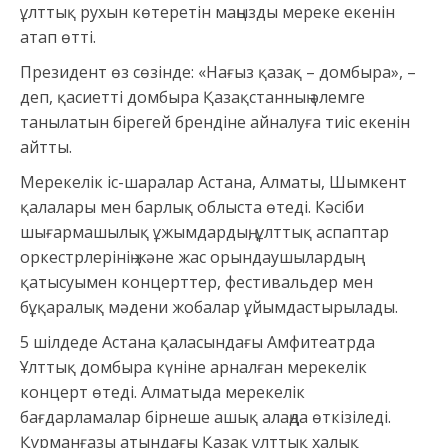
ұлттық рухын көтеретін маңызды мереке екенін
атап өтті.
Президент өз сөзінде: «Нағыз қазақ – домбыра», –
деп, қасиетті домбыра Қазақстанның әлемге
танылатын бірегей брендіне айналуға тиіс екенін
айтты.
Мерекелік іс-шаралар Астана, Алматы, Шымкент
қалалары мен барлық облыста өтеді. Кәсіби
шығармашылық ұжымдардың, ұлттық аспаптар
оркестрлерінің және жас орындаушылардың
қатысуымен концерттер, фестивальдер мен
бұқаралық мәдени жобалар ұйымдастырылады.
5 шілдеде Астана қаласындағы Амфитеатрда
Ұлттық домбыра күніне арналған мерекелік
концерт өтеді. Алматыда мерекелік
бағдарламалар бірнеше ашық алаңда өткізіледі.
Құрманғазы атындағы Қазақ ұлттық халық