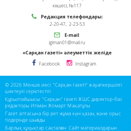
көшесі, №117
Редакция телефондары:
2-20-47, 2-23-53
E-mail
:
igiman01@mail.ru
«Сарқан газеті» әлеуметтік желіде
Facebook
Instagram
© 2026 Меншік иесі: "Сарқан газеті" жауапкершілігі
шектеулі серіктестігі.
Құрылтайшысы: "Сарқан" газеті ЖШС директор-бас
редакторы Игіман Жомарт Мақатұлы
Газет аптасына бір рет жұма күні қазақ және орыс
тілдерінде шығады.
Барлық құқықтар сақталған. Сайт материалдарын