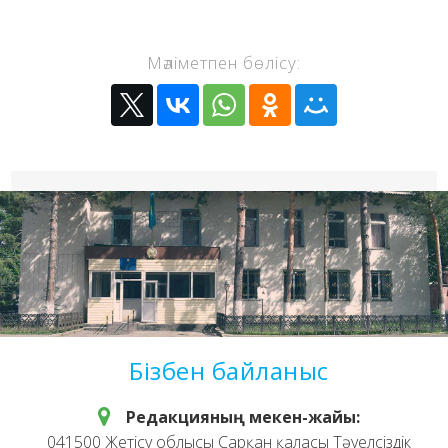
Мәліметпен бөлісу:
Бізбен байланыс
Редакцияның мекен-жайы:
041500 Жетісу облысы Сарқан қаласы Тәуелсіздік