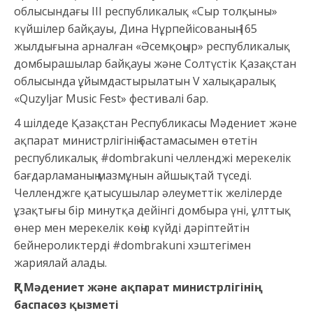
облысындағы III республикалық «Сыр толқыны»
күйшілер байқауы, Дина Нұрпейісованың 165
жылдығына арналған «Әсемқоңыр» республикалық
домбырашылар байқауы және Солтүстік Қазақстан
облысында ұйымдастырылатын V халықаралық
«Quzyljar Music Fest» фестивалі бар.
4 шілдеде Қазақстан Республикасы Мәдениет және
ақпарат министрлігінің бастамасымен өтетін
республикалық #dombrakuni челленджі мерекелік
бағдарламаның мазмұнын айшықтай түседі.
Челленджге қатысушылар әлеуметтік желілерде
ұзақтығы бір минутқа дейінгі домбыра үні, ұлттық
өнер мен мерекелік көңіл күйді дәріптейтін
бейнероликтерді #dombrakuni хэштегімен
жариялай алады.
ҚР Мәдениет және ақпарат министрлігінің
баспасөз қызметі