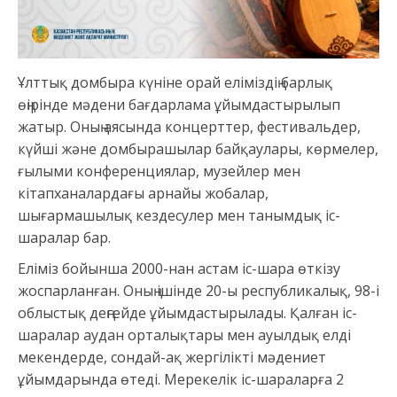
Ұлттық домбыра күніне орай еліміздің барлық
өңірінде мәдени бағдарлама ұйымдастырылып
жатыр. Оның аясында концерттер, фестивальдер,
күйші және домбырашылар байқаулары, көрмелер,
ғылыми конференциялар, музейлер мен
кітапханалардағы арнайы жобалар,
шығармашылық кездесулер мен танымдық іс-
шаралар бар.
Еліміз бойынша 2000-нан астам іс-шара өткізу
жоспарланған. Оның ішінде 20-ы республикалық, 98-і
облыстық деңгейде ұйымдастырылады. Қалған іс-
шаралар аудан орталықтары мен ауылдық елді
мекендерде, сондай-ақ жергілікті мәдениет
ұйымдарында өтеді. Мерекелік іс-шараларға 2