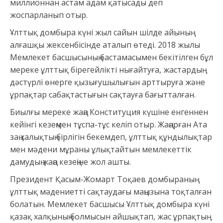
миллионнан астам адам қатысады деп
жоспарланып отыр.
Ұлттық домбыра күні жыл сайын шілде айының
алғашқы жексенбісінде аталып өтеді. 2018 жылы
Мемлекет басшысының бастамасымен бекітілген бұл
мереке ұлттық бірегейлікті нығайтуға, жастардың
дәстүрлі өнерге қызығушылығын арттыруға және
ұрпақтар сабақтастығын сақтауға бағытталған.
Биылғы мереке жаңа Конституция күшіне енгеннен
кейінгі кезеңмен тұспа-тұс келіп отыр. Жаңарған Ата
заң халықтың бірлігін бекемдеп, ұлттық құндылықтар
мен мәдени мұраны ұлықтайтын мемлекеттік
дамудың жаңа кезеңіне жол ашты.
Президент Қасым-Жомарт Тоқаев домбыраның
ұлттық мәдениетті сақтаудағы маңызына тоқталған
болатын. Мемлекет басшысы Ұлттық домбыра күні
қазақ халқының болмысын айшықтап, жас ұрпақтың