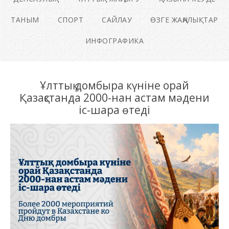
ТАНЫМ
СПОРТ
САЙЛАУ
ӨЗГЕ ЖАҢАЛЫҚТАР
ИНФОГРАФИКА
Ұлттық домбыра күніне орай
Қазақстанда 2000-нан астам мәдени
іс-шара өтеді