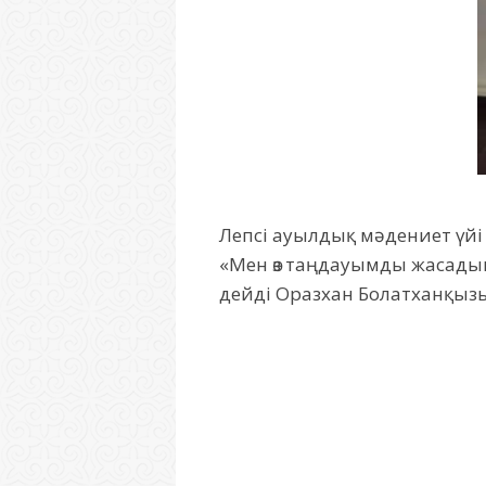
Лепсі ауылдық мәдениет үйі 
«Мен өз таңдауымды жасадым
дейді Оразхан Болатханқыз