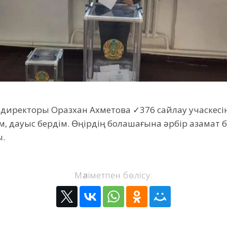
директоры Оразхан Ахметова ✓376 сайлау учаскесіне
, дауыс бердім. Өңірдің болашағына әрбір азамат 
ы.
Мәліметпен бөлісу: