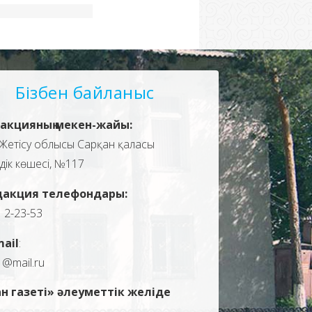
Бізбен байланыс
акцияның мекен-жайы:
Жетісу облысы Сарқан қаласы
здік көшесі, №117
дакция телефондары:
, 2-23-53
mail
:
1@mail.ru
н газеті» әлеуметтік желіде