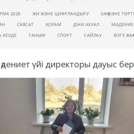
РМА 2026
ЖИ ЖӘНЕ ЦИФРЛАНДЫРУ
ЗАҢ ЖӘНЕ ТӘРТ
АН
САЯСАТ
ҚОҒАМ
ДІНИ АХУАЛ
МӘДЕНИЕ
 КЕУДЕ
ТАНЫМ
СПОРТ
САЙЛАУ
ӨЗГЕ ЖА
әдениет үйі директоры дауыс бер