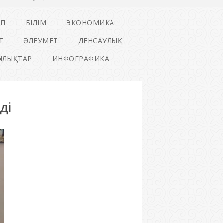
ІП
БІЛІМ
ЭКОНОМИКА
Т
ӘЛЕУМЕТ
ДЕНСАУЛЫҚ
ҢАЛЫҚТАР
ИНФОГРАФИКА
ді