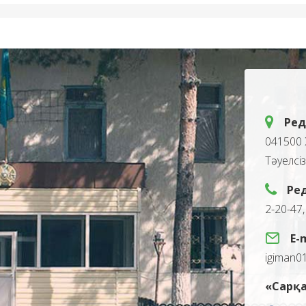
Ред
041500 
Тәуелсі
Ре
2-20-47
E-
igiman0
«Сарқа