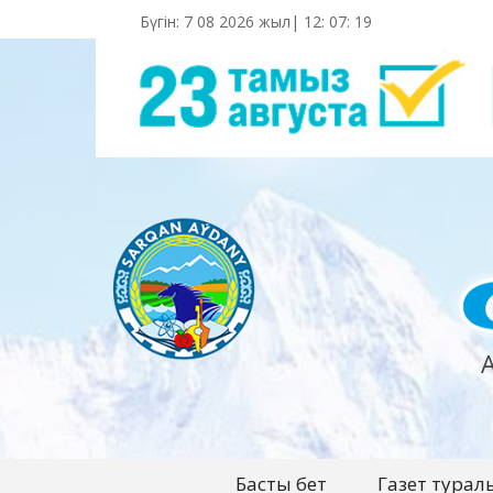
Бүгін: 7 08 2026 жыл|
12
:
07
:
20
Басты бет
Газет турал