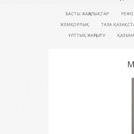
БАСТЫ ЖАҢАЛЫҚТАР
РЕФО
ЖЕМҚОРЛЫҚ
ТАЗА ҚАЗАҚСТ
ҰЛТТЫҚ ЖАҢҒЫРУ
ҚАЗЫНА
М