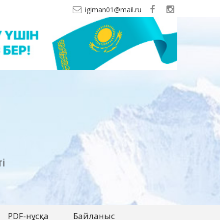
igiman01@mail.ru
і
PDF-нұсқа
Байланыс