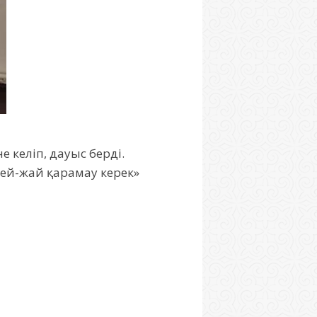
 келіп, дауыс берді.
бей-жай қарамау керек»