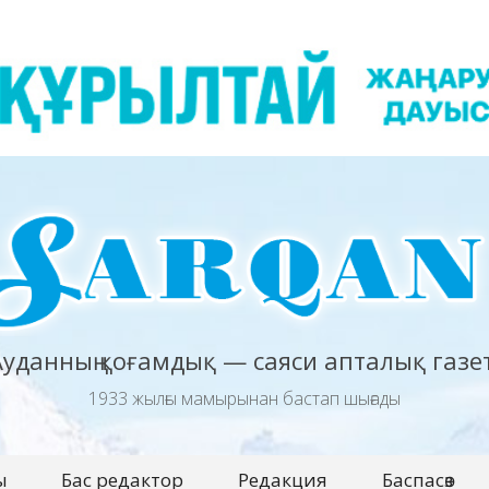
Ауданның қоғамдық — саяси апталық газет
1933 жылғы мамырынан бастап шығады
ы
Бас редактор
Редакция
Баспасөз