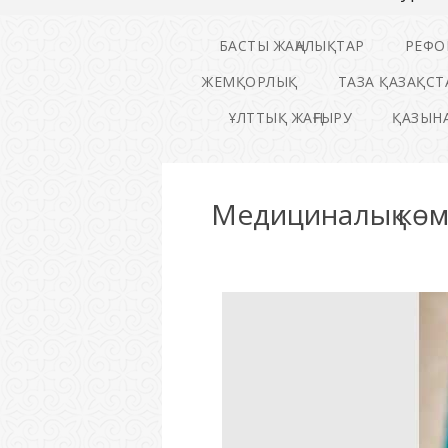
БАСТЫ ЖАҢАЛЫҚТАР
РЕФО
ЖЕМҚОРЛЫҚ
ТАЗА ҚАЗАҚСТ
ҰЛТТЫҚ ЖАҢҒЫРУ
ҚАЗЫНА
Медициналық көме