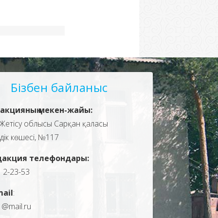
Бізбен байланыс
акцияның мекен-жайы:
Жетісу облысы Сарқан қаласы
здік көшесі, №117
дакция телефондары:
, 2-23-53
mail
:
1@mail.ru