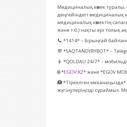
Медициналық көмек туралы, 
деңгейіндегі медициналық к
медициналық көмектің сапа
және т.б.) нақты әрі толық
📞 *1414* – Бірыңғай байла
💬 *SAQTANDYRYBOT* – Teleg
📱 *QOLDAU 24/7* – мобильд
🌐 *
EGOV.KZ
* және *EGOV MOB
🏥 *Тіркелген емханаңызда* 
жүгінулеріңізді сұраймыз. 