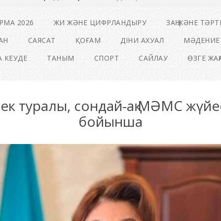
РМА 2026
ЖИ ЖӘНЕ ЦИФРЛАНДЫРУ
ЗАҢ ЖӘНЕ ТӘРТ
АН
САЯСАТ
ҚОҒАМ
ДІНИ АХУАЛ
МӘДЕНИЕ
 КЕУДЕ
ТАНЫМ
СПОРТ
САЙЛАУ
ӨЗГЕ ЖА
к туралы, сондай-ақ МӘМС жүйес
бойынша