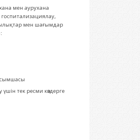
хана мен аурухана
, госпитализациялау,
шылықтар мен шағымдар
:
қосымшасы
үшін тек ресми көздерге