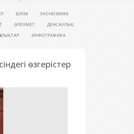
ІП
БІЛІМ
ЭКОНОМИКА
Т
ӘЛЕУМЕТ
ДЕНСАУЛЫҚ
ҢАЛЫҚТАР
ИНФОГРАФИКА
індегі өзгерістер