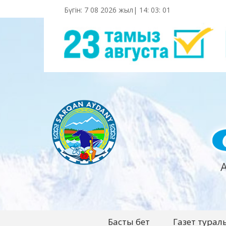
Бүгін: 7 08 2026 жыл|
14
:
03
:
02
Басты бет
Газет турал