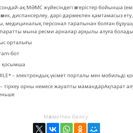
сондай-ақ МӘМС жүйесіндегі өзгерістер бойынша (ем
өмек, диспансерлеу, дәрі-дәрмекпен қамтамасыз ету
сы, медициналық персонал тарапынан болған бұзу
 ақпаратты мына ресми арналар арқылы алуға болады
ныс орталығы
ram-бот
і қосымша
ILE* – электрондық үкімет порталы мен мобильді 
– тіркеу орны немесе жауапты мамандарАқпарат алу 
Меньше
Мәліметпен бөлісу: