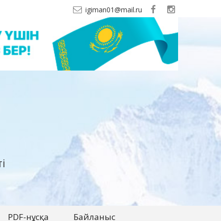
igiman01@mail.ru
і
PDF-нұсқа
Байланыс