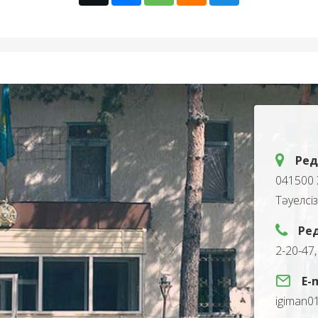
Ред
041500 
Тәуелсі
Ре
2-20-47
E-
igiman0