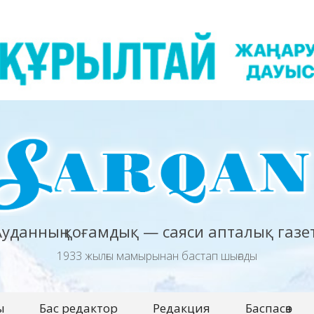
Ауданның қоғамдық — саяси апталық газет
1933 жылғы мамырынан бастап шығады
ы
Бас редактор
Редакция
Баспасөз