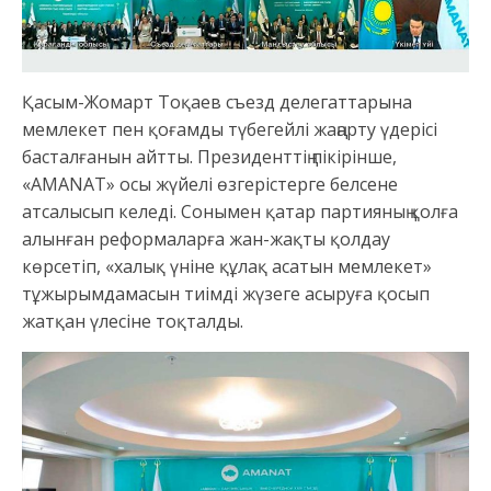
Қасым-Жомарт Тоқаев съезд делегаттарына
мемлекет пен қоғамды түбегейлі жаңарту үдерісі
басталғанын айтты. Президенттің пікірінше,
«АMАNАT» осы жүйелі өзгерістерге белсене
атсалысып келеді. Сонымен қатар партияның қолға
алынған реформаларға жан-жақты қолдау
көрсетіп, «халық үніне құлақ асатын мемлекет»
тұжырымдамасын тиімді жүзеге асыруға қосып
жатқан үлесіне тоқталды.