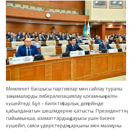
Мемлекет басшысы партиялар мен сайлау туралы
заңнамаларды либерализациялау қоғамның рөлін
күшейтеді. Бұл – биліктің барлық деңгейінде
қабылданатын шешімдеріне қатысты. Президенттің
пайымынша, азаматтардың дауысы үшін бәсеке
күшейіп, саяси үдерістердің қарқыны мен мазмұны