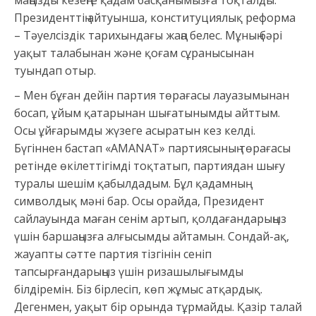
маңызды кезеңге қадам басқанымызға тоқталды.
Президенттің айтуынша, конституциялық реформа
– Тәуелсіздік тарихындағы жаңа белес. Мұның бәрі
уақыт талабынан және қоғам сұранысынан
туындап отыр.
– Мен бұған дейін партия төрағасы лауазымынан
босап, ұйым қатарынан шығатынымды айттым.
Осы ұйғарымды жүзеге асыратын кез келді.
Бүгіннен бастап «AMANAT» партиясының төрағасы
ретінде өкілеттігімді тоқтатып, партиядан шығу
туралы шешім қабылдадым. Бұл қадамның
символдық мәні бар. Осы орайда, Президент
сайлауында маған сенім артып, қолдағандарыңыз
үшін баршаңызға алғысымды айтамын. Сондай-ақ,
жауапты сәтте партия тізгінін сеніп
тапсырғандарыңыз үшін ризашылығымды
білдіремін. Біз бірлесіп, көп жұмыс атқардық.
Дегенмен, уақыт бір орында тұрмайды. Қазір талай