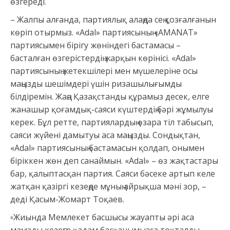
өзгереді.
– Жалпы алғанда, партиялық алаңда сең қозғалғанын
көріп отырмыз. «Adal» партиясының «АMANAT»
партиясымен бірігу жөніндегі бастамасы –
басталған өзгерістердің жарқын көрінісі. «Adal»
партиясының жетекшілері мен мүшелеріне осы
маңызды шешімдері үшін ризашылығымды
білдіремін. Жаңа Қазақстанды құрамыз десек, елге
жанашыр қоғамдық-саяси күштердің бәрі жұмылуы
керек. Бұл ретте, партиялардың өзара тіл табысып,
саяси жүйені дамытуы аса маңызды. Сондықтан,
«Adal» партиясының бастамасын қолдап, онымен
біріккен жөн деп санаймын. «Adal» – өз жақтастары
бар, қалыптасқан партия. Саяси бәсеке артып келе
жатқан қазіргі кезеңде мұның айрықша мәні зор, –
деді Қасым-Жомарт Тоқаев.
▫Жиында Мемлекет басшысы жауапты әрі аса