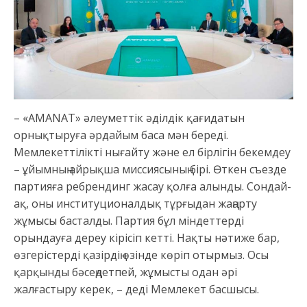
– «АMАNАT» әлеуметтік әділдік қағидатын
орнықтыруға әрдайым баса мән береді.
Мемлекеттілікті нығайту және ел бірлігін бекемдеу
– ұйымның айрықша миссиясының бірі. Өткен съезде
партияға ребрендинг жасау қолға алынды. Сондай-
ақ, оны институционалдық тұрғыдан жаңарту
жұмысы басталды. Партия бұл міндеттерді
орындауға дереу кірісіп кетті. Нақты нәтиже бар,
өзгерістерді қазірдің өзінде көріп отырмыз. Осы
қарқынды бәсеңдетпей, жұмысты одан әрі
жалғастыру керек, – деді Мемлекет басшысы.