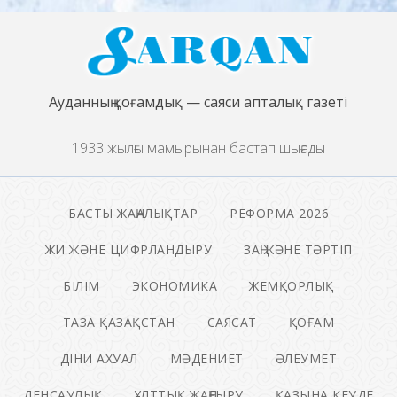
Ауданның қоғамдық — саяси апталық газеті
1933 жылғы мамырынан бастап шығады
БАСТЫ ЖАҢАЛЫҚТАР
РЕФОРМА 2026
ЖИ ЖӘНЕ ЦИФРЛАНДЫРУ
ЗАҢ ЖӘНЕ ТӘРТІП
БІЛІМ
ЭКОНОМИКА
ЖЕМҚОРЛЫҚ
ТАЗА ҚАЗАҚСТАН
САЯСАТ
ҚОҒАМ
ДІНИ АХУАЛ
МӘДЕНИЕТ
ӘЛЕУМЕТ
ДЕНСАУЛЫҚ
ҰЛТТЫҚ ЖАҢҒЫРУ
ҚАЗЫНА КЕУДЕ