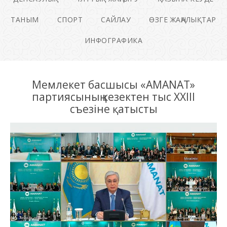
ТАНЫМ
СПОРТ
САЙЛАУ
ӨЗГЕ ЖАҢАЛЫҚТАР
ИНФОГРАФИКА
Мемлекет басшысы «AMANAT»
партиясының кезектен тыс XXIII
съезіне қатысты