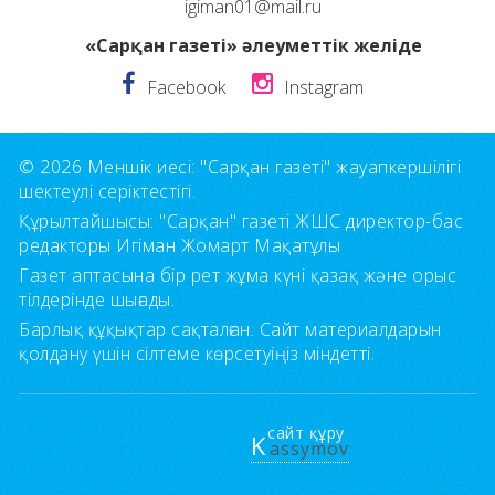
igiman01@mail.ru
«Сарқан газеті» әлеуметтік желіде
Facebook
Instagram
© 2026 Меншік иесі: "Сарқан газеті" жауапкершілігі
шектеулі серіктестігі.
Құрылтайшысы: "Сарқан" газеті ЖШС директор-бас
редакторы Игіман Жомарт Мақатұлы
Газет аптасына бір рет жұма күні қазақ және орыс
тілдерінде шығады.
Барлық құқықтар сақталған. Сайт материалдарын
қолдану үшін сілтеме көрсетуіңіз міндетті.
сайт құру
K
assymov