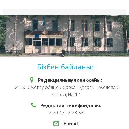
Бізбен байланыс
Редакцияның мекен-жайы:
041500 Жетісу облысы Сарқан қаласы Тәуелсіздік
көшесі, №117
Редакция телефондары:
2-20-47, 2-23-53
E-mail
: