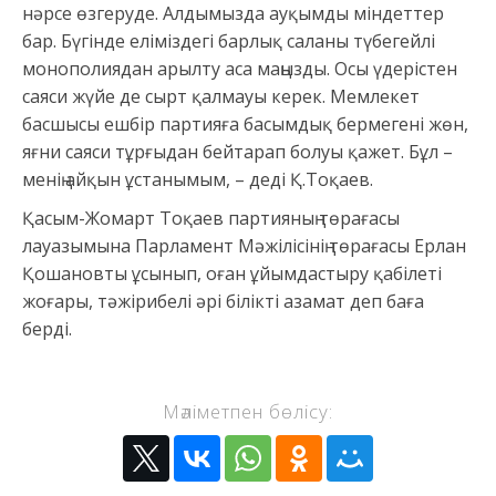
нәрсе өзгеруде. Алдымызда ауқымды міндеттер
бар. Бүгінде еліміздегі барлық саланы түбегейлі
монополиядан арылту аса маңызды. Осы үдерістен
саяси жүйе де сырт қалмауы керек. Мемлекет
басшысы ешбір партияға басымдық бермегені жөн,
яғни саяси тұрғыдан бейтарап болуы қажет. Бұл –
менің айқын ұстанымым, – деді Қ.Тоқаев.
Қасым-Жомарт Тоқаев партияның төрағасы
лауазымына Парламент Мәжілісінің төрағасы Ерлан
Қошановты ұсынып, оған ұйымдастыру қабілеті
жоғары, тәжірибелі әрі білікті азамат деп баға
берді.
Мәліметпен бөлісу: