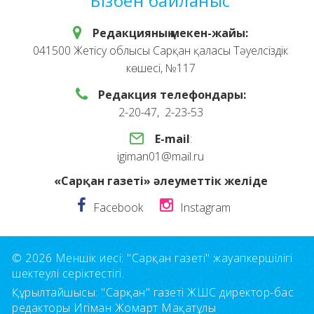
Бізбен байланыс
Редакцияның мекен-жайы:
041500 Жетісу облысы Сарқан қаласы Тәуелсіздік
көшесі, №117
Редакция телефондары:
2-20-47, 2-23-53
E-mail
:
igiman01@mail.ru
«Сарқан газеті» әлеуметтік желіде
Facebook
Instagram
© 2026 Меншік иесі: "Сарқан газеті" жауапкершілігі
шектеулі серіктестігі.
Құрылтайшысы: "Сарқан" газеті ЖШС директор-бас
редакторы Игіман Жомарт Мақатұлы