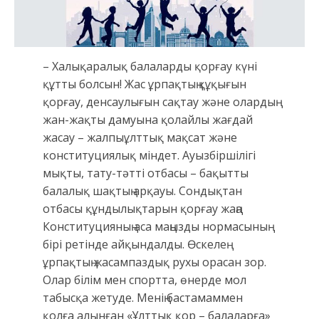
– Халықаралық балаларды қорғау күні
құтты болсын! Жас ұрпақтың құқығын
қорғау, денсаулығын сақтау және олардың
жан-жақты дамуына қолайлы жағдай
жасау – жалпыұлттық мақсат және
конституциялық міндет. Ауызбіршілігі
мықты, тату-тәтті отбасы – бақытты
балалық шақтың арқауы. Сондықтан
отбасы құндылықтарын қорғау жаңа
Конституцияның аса маңызды нормасының
бірі ретінде айқындалды. Өскелең
ұрпақтың жасампаздық рухы орасан зор.
Олар білім мен спортта, өнерде мол
табысқа жетуде. Менің бастамаммен
қолға алынған «Ұлттық қор – балаларға»