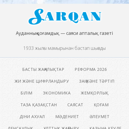
Ауданның қоғамдық — саяси апталық газеті
1933 жылғы мамырынан бастап шығады
БАСТЫ ЖАҢАЛЫҚТАР
РЕФОРМА 2026
ЖИ ЖӘНЕ ЦИФРЛАНДЫРУ
ЗАҢ ЖӘНЕ ТӘРТІП
БІЛІМ
ЭКОНОМИКА
ЖЕМҚОРЛЫҚ
ТАЗА ҚАЗАҚСТАН
САЯСАТ
ҚОҒАМ
ДІНИ АХУАЛ
МӘДЕНИЕТ
ӘЛЕУМЕТ
ДЕНСАУЛЫҚ
ҰЛТТЫҚ ЖАҢҒЫРУ
ҚАЗЫНА КЕУДЕ