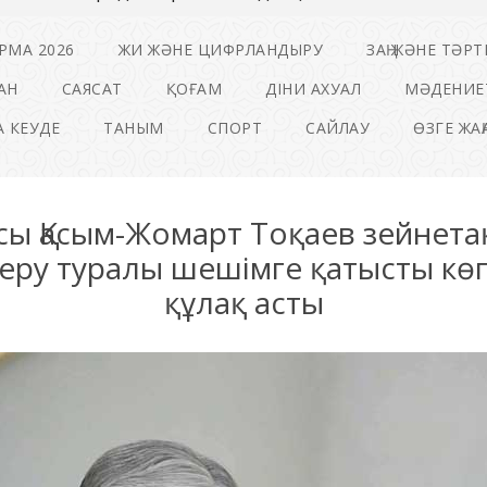
РМА 2026
ЖИ ЖӘНЕ ЦИФРЛАНДЫРУ
ЗАҢ ЖӘНЕ ТӘРТ
АН
САЯСАТ
ҚОҒАМ
ДІНИ АХУАЛ
МӘДЕНИЕ
 КЕУДЕ
ТАНЫМ
СПОРТ
САЙЛАУ
ӨЗГЕ ЖА
ы Қасым-Жомарт Тоқаев зейнет
еру туралы шешімге қатысты көп
құлақ асты