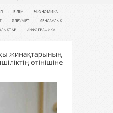
ІП
БІЛІМ
ЭКОНОМИКА
Т
ӘЛЕУМЕТ
ДЕНСАУЛЫҚ
ҢАЛЫҚТАР
ИНФОГРАФИКА
ақы жинақтарының
шіліктің өтінішіне