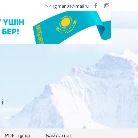
igiman01@mail.ru
і
PDF-нұсқа
Байланыс