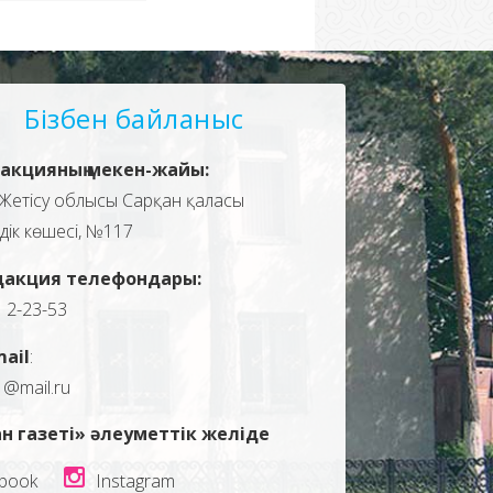
Бізбен байланыс
акцияның мекен-жайы:
Жетісу облысы Сарқан қаласы
здік көшесі, №117
дакция телефондары:
, 2-23-53
mail
:
1@mail.ru
н газеті» әлеуметтік желіде
book
Instagram