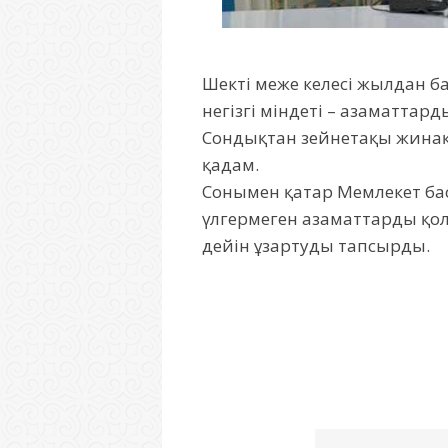
Шекті меже келесі жылдан ба
негізгі міндеті – азаматтар
Сондықтан зейнетақы жинақт
қадам.
Сонымен қатар Мемлекет б
үлгермеген азаматтарды қолд
дейін ұзартуды тапсырды.