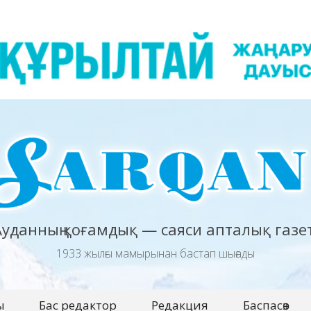
Ауданның қоғамдық — саяси апталық газет
1933 жылғы мамырынан бастап шығады
ы
Бас редактор
Редакция
Баспасөз