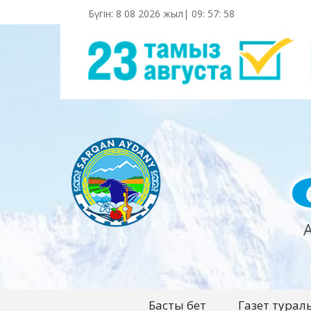
Бүгін: 8 08 2026 жыл|
09
:
57
:
59
Басты бет
Газет турал