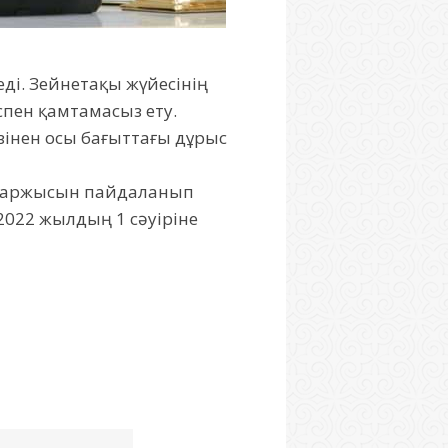
еді. Зейнетақы жүйесінің
спен қамтамасыз ету.
зінен осы бағыттағы дұрыс
 қаржысын пайдаланып
2022 жылдың 1 сәуіріне