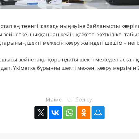
стап ең төменгі жалақының өсуіне байланысты көтеріл
ды зейнетке шыққаннан кейін қажетті жеткілікті табы
арының шекті межесін көтеру жөніндегі шешім – негі
асшысы зейнетақы қорындағы шекті межеден асқан
ап, Үкіметке бұрынғы шекті межені көтеру мерзімін 
Мәліметпен бөлісу: