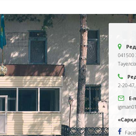
Ред
041500 
Тәуелсі
Ре
2-20-47
E-
igiman0
«Сарқа
Face