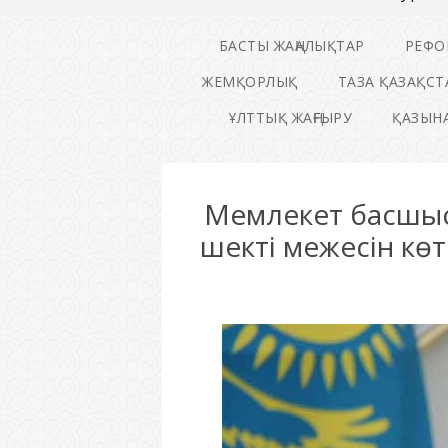
БАСТЫ ЖАҢАЛЫҚТАР
РЕФО
ЖЕМҚОРЛЫҚ
ТАЗА ҚАЗАҚСТ
ҰЛТТЫҚ ЖАҢҒЫРУ
ҚАЗЫНА
Мемлекет басшыс
шекті межесін көт