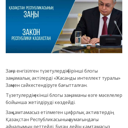
Заңға енгізілген түзетулердің бірінші блогы
заңнамалық актілерді «Жасанды интеллект туралы»
Заңмен сәйкестендіруге бағытталған.
Түзетулердің екінші блогы заңнаманы өзге мәселелер
бойынша жетілдіруді көздейді.
Заң қамтамасыз етілмеген цифрлық активтердің
Қазақстан Республикасының аумағындағы
айналымын реттейді. Бұған дейін қамтамасыз