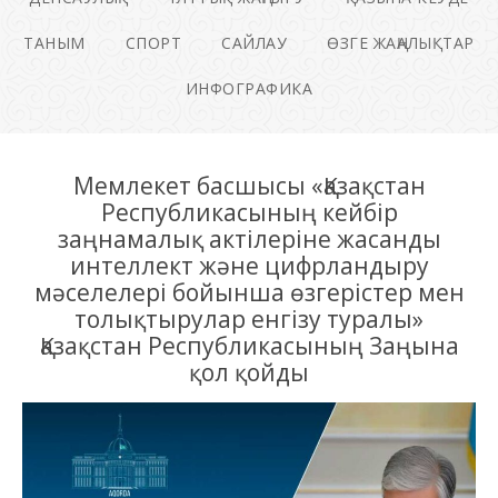
ТАНЫМ
СПОРТ
САЙЛАУ
ӨЗГЕ ЖАҢАЛЫҚТАР
ИНФОГРАФИКА
Мемлекет басшысы «Қазақстан
Республикасының кейбір
заңнамалық актілеріне жасанды
интеллект және цифрландыру
мәселелері бойынша өзгерістер мен
толықтырулар енгізу туралы»
Қазақстан Республикасының Заңына
қол қойды