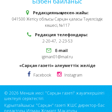
Бізбен байланыс
Редакцияның мекен-жайы:
041500 Жетісу облысы Сарқан қаласы Тәуелсіздік
көшесі, №117
Редакция телефондары:
2-20-47, 2-23-53
E-mail
:
igiman01@mail.ru
«Сарқан газеті» әлеуметтік желіде
Facebook
Instagram
© 2026 Меншік иесі: "Сарқан газеті" жауапкершілігі
шектеулі серіктестігі.
Құрылтайшысы: "Сарқан" газеті ЖШС директор-бас
редакторы Игіман Жомарт Мақатұлы