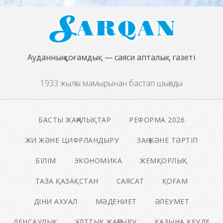
Ауданның қоғамдық — саяси апталық газеті
1933 жылғы мамырынан бастап шығады
БАСТЫ ЖАҢАЛЫҚТАР
РЕФОРМА 2026
ЖИ ЖӘНЕ ЦИФРЛАНДЫРУ
ЗАҢ ЖӘНЕ ТӘРТІП
БІЛІМ
ЭКОНОМИКА
ЖЕМҚОРЛЫҚ
ТАЗА ҚАЗАҚСТАН
САЯСАТ
ҚОҒАМ
ДІНИ АХУАЛ
МӘДЕНИЕТ
ӘЛЕУМЕТ
ДЕНСАУЛЫҚ
ҰЛТТЫҚ ЖАҢҒЫРУ
ҚАЗЫНА КЕУДЕ