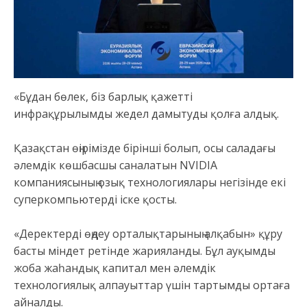
«Бұдан бөлек, біз барлық қажетті
инфрақұрылымды жедел дамытуды қолға алдық.
Қазақстан өңірімізде бірінші болып, осы саладағы
әлемдік көшбасшы саналатын NVIDIA
компаниясының озық технологиялары негізінде екі
суперкомпьютерді іске қосты.
«Деректерді өңдеу орталықтарының алқабын» құру
басты міндет ретінде жарияланды. Бұл ауқымды
жоба жаһандық капитал мен әлемдік
технологиялық алпауыттар үшін тартымды ортаға
айналды.