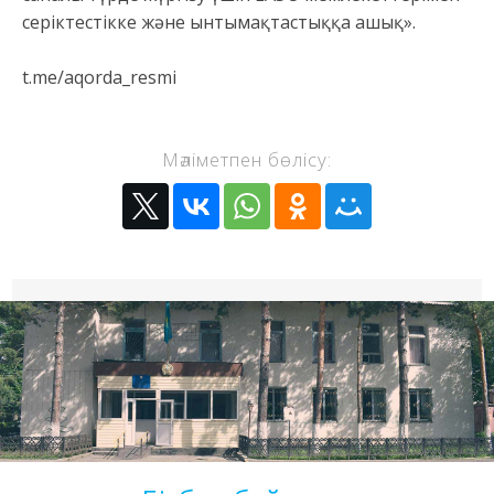
серіктестікке және ынтымақтастыққа ашық».
t.me/aqorda_resmi
Мәліметпен бөлісу: