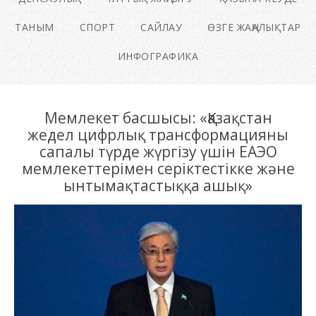
ТАНЫМ
СПОРТ
САЙЛАУ
ӨЗГЕ ЖАҢАЛЫҚТАР
ИНФОГРАФИКА
Мемлекет басшысы: «Қазақстан
жедел цифрлық трансформацияны
сапалы түрде жүргізу үшін ЕАЭО
мемлекеттерімен серіктестікке және
ынтымақтастыққа ашық»