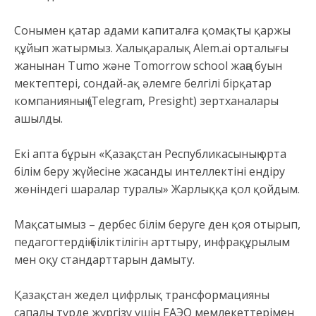
Сонымен қатар адами капиталға қомақты қаржы
құйып жатырмыз. Халықаралық Alem.ai орталығы
жанынан Tumo және Tomorrow school жаңа буын
мектептері, сондай-ақ әлемге белгілі бірқатар
компанияның (Telegram, Presight) зертханалары
ашылды.
Екі апта бұрын «Қазақстан Республикасының орта
білім беру жүйесіне жасанды интеллектіні ендіру
жөніндегі шаралар туралы» Жарлыққа қол қойдым.
Мақсатымыз – дербес білім беруге ден қоя отырып,
педагогтердің біліктілігін арттыру, инфрақұрылым
мен оқу стандарттарын дамыту.
Қазақстан жедел цифрлық трансформацияны
сапалы түрде жүргізу үшін ЕАЭО мемлекеттерімен