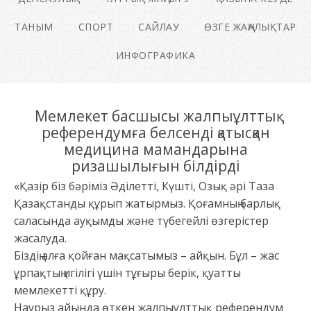
ТАНЫМ
СПОРТ
САЙЛАУ
ӨЗГЕ ЖАҢАЛЫҚТАР
ИНФОГРАФИКА
Мемлекет басшысы жалпыұлттық
референдумға белсенді қатысқан
медицина мамандарына
ризашылығын білдірді
«Қазір біз бәріміз Әділетті, Күшті, Озық әрі Таза
Қазақстанды құрып жатырмыз. Қоғамның барлық
саласында ауқымды және түбегейлі өзгерістер
жасалуда.
Біздің алға қойған мақсатымыз – айқын. Бұл – жас
ұрпақтың игілігі үшін тұғыры берік, қуатты
мемлекетті құру.
Наурыз айында өткен жалпыұлттық референдум