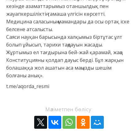
кезінде азаматтарымыз отаншылдық пен
жауапкершіліктің тамаша үлгісін көрсетті.
Медицина саласының мамандары да осы ортақ іске
белсене атсалысты.
Саяси науқан барысында халқымыз біртұтас ұлт
болып ұйысып, тарихи таңдауын жасады.
Жұртымыз ел тағдырына бей-жай қарамай, жаңа
Конституцияны қолдап дауыс берді. Бұл жарқын
болашаққа жол ашатын аса маңызды шешім
болғаны анық».
t.me/aqorda_resmi
Мәліметпен бөлісу: