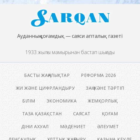
Ауданның қоғамдық — саяси апталық газеті
1933 жылғы мамырынан бастап шығады
БАСТЫ ЖАҢАЛЫҚТАР
РЕФОРМА 2026
ЖИ ЖӘНЕ ЦИФРЛАНДЫРУ
ЗАҢ ЖӘНЕ ТӘРТІП
БІЛІМ
ЭКОНОМИКА
ЖЕМҚОРЛЫҚ
ТАЗА ҚАЗАҚСТАН
САЯСАТ
ҚОҒАМ
ДІНИ АХУАЛ
МӘДЕНИЕТ
ӘЛЕУМЕТ
ДЕНСАУЛЫҚ
ҰЛТТЫҚ ЖАҢҒЫРУ
ҚАЗЫНА КЕУДЕ