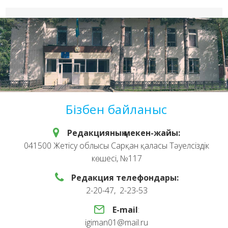
Бізбен байланыс
Редакцияның мекен-жайы:
041500 Жетісу облысы Сарқан қаласы Тәуелсіздік
көшесі, №117
Редакция телефондары:
2-20-47, 2-23-53
E-mail
:
igiman01@mail.ru