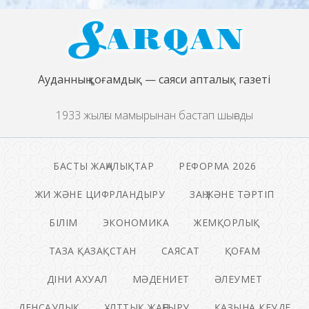
Ауданның қоғамдық — саяси апталық газеті
1933 жылғы мамырынан бастап шығады
БАСТЫ ЖАҢАЛЫҚТАР
РЕФОРМА 2026
ЖИ ЖӘНЕ ЦИФРЛАНДЫРУ
ЗАҢ ЖӘНЕ ТӘРТІП
БІЛІМ
ЭКОНОМИКА
ЖЕМҚОРЛЫҚ
ТАЗА ҚАЗАҚСТАН
САЯСАТ
ҚОҒАМ
ДІНИ АХУАЛ
МӘДЕНИЕТ
ӘЛЕУМЕТ
ДЕНСАУЛЫҚ
ҰЛТТЫҚ ЖАҢҒЫРУ
ҚАЗЫНА КЕУДЕ