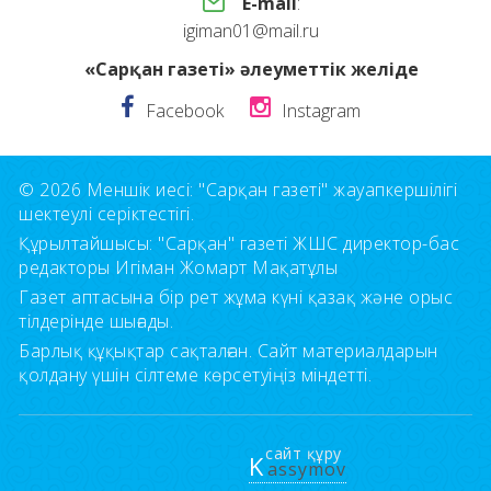
E-mail
:
igiman01@mail.ru
«Сарқан газеті» әлеуметтік желіде
Facebook
Instagram
© 2026 Меншік иесі: "Сарқан газеті" жауапкершілігі
шектеулі серіктестігі.
Құрылтайшысы: "Сарқан" газеті ЖШС директор-бас
редакторы Игіман Жомарт Мақатұлы
Газет аптасына бір рет жұма күні қазақ және орыс
тілдерінде шығады.
Барлық құқықтар сақталған. Сайт материалдарын
қолдану үшін сілтеме көрсетуіңіз міндетті.
сайт құру
K
assymov