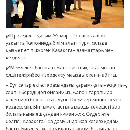
✔️Президент Қасым-Жомарт Тоқаев қазіргі
уақытта Жапонияда білім алып, түрлі салада
қызмет етіп жүрген Қазақстан азаматтарымен
кездесті.
✔️Мемлекет басшысы Жапония сияқты дамыған
елдің тәжірибесін зерделеу маңызды екенін айтты.
– Бұл сапар екі ел арасындағы қарым-қатынасқа тың
серпін береді деп ойлаймыз. Жапон тарапы да
үлкен мән беріп отыр. Бүгін Премьер-министрмен
кездесемін. Ынтымақтастығымыздың келешегі зор
болатынына ешқандай күмән жоқ. Өздеріңізге
белгілі, Қазақстан өз дамуында жаңа кезеңге қадам
басты. Биыл ел экономикасының өсімі 6 пайыздан