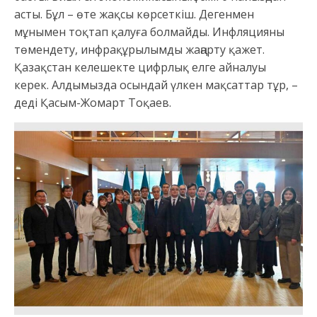
асты. Бұл – өте жақсы көрсеткіш. Дегенмен
мұнымен тоқтап қалуға болмайды. Инфляцияны
төмендету, инфрақұрылымды жаңарту қажет.
Қазақстан келешекте цифрлық елге айналуы
керек. Алдымызда осындай үлкен мақсаттар тұр, –
деді Қасым-Жомарт Тоқаев.