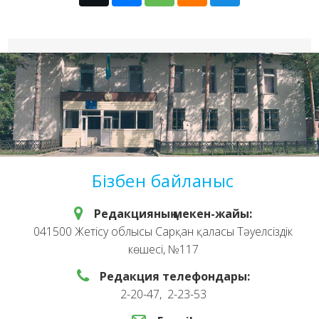
Бізбен байланыс
Редакцияның мекен-жайы:
041500 Жетісу облысы Сарқан қаласы Тәуелсіздік
көшесі, №117
Редакция телефондары:
2-20-47, 2-23-53