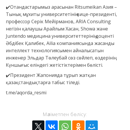
✔️Отандастарымыз арасынан Ritsumeikan Азия –
Тынық мұхиты университетінің вице-президенті,
профессор Серік Мейірманов, ARIA Consulting
негізін қалаушы Арайлым Хасан, Showa және
Juntendo медицина университеттерінің доценті
Әбдібек Қалибек, Ailia компаниясында жасанды
интеллект технологиясымен айналысатын
инженер Эльдар Төлеубай сөз сөйлеп, өздерінің
Күншығыс еліндегі жетістіктерімен бөлісті.
✔️Президент Жапонияда тұрып жатқан
қазақстандықтарға табыс тіледі.
t.me/aqorda_resmi
Мәліметпен бөлісу: