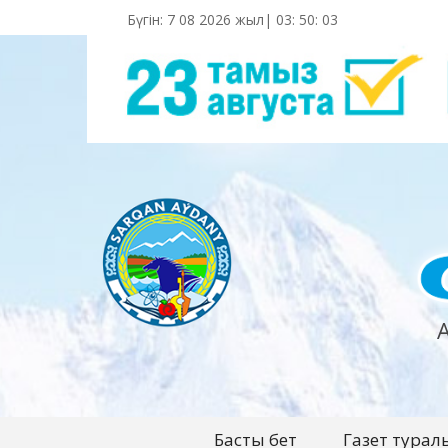
Бүгін: 7 08 2026 жыл|
03
:
50
:
04
Басты бет
Газет турал