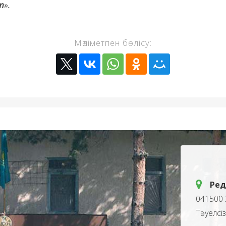
т
».
Мәліметпен бөлісу:
Ред
041500 
Тәуелсі