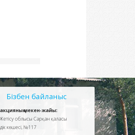
Бізбен байланыс
акцияның мекен-жайы:
Жетісу облысы Сарқан қаласы
здік көшесі, №117