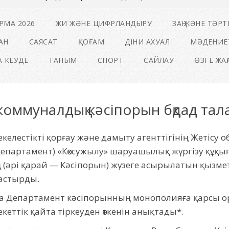
РМА 2026
ЖИ ЖӘНЕ ЦИФРЛАНДЫРУ
ЗАҢ ЖӘНЕ ТӘРТ
АН
САЯСАТ
ҚОҒАМ
ДІНИ АХУАЛ
МӘДЕНИЕ
 КЕУДЕ
ТАНЫМ
СПОРТ
САЙЛАУ
ӨЗГЕ ЖА
оммуналдық кәсіпорын бқдад та
екелестікті қорғау және дамыту агенттігінің Жетісу
Департамент) «Көксужылу» шаруашылық жүргізу құқы
әрі қарай — Кәсіпорын) жүзеге асырылатын қызмет 
растырды.
да Департамент кәсіпорынның монополияға қарсы ор
кеттік қайта тіркеуден өткенін анықтады*.