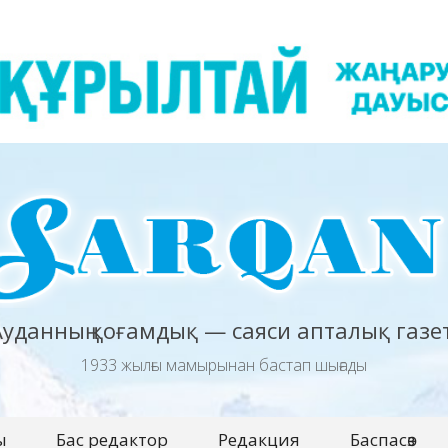
Ауданның қоғамдық — саяси апталық газет
1933 жылғы мамырынан бастап шығады
ы
Бас редактор
Редакция
Баспасөз