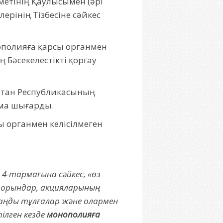
метінің Қаулысымен (әрі
ерінің Тізбесіне сәйкес
ополияға қарсы органмен
 Бәсекелестікті қорғау
стан Республикасының
ама шығарды.
ы органмен келісілмеген
ң 4-тармағына сәйкес, «өз
іпорындар, акцияларының
заңды тұлғалар және олармен
ілген кезде
монополияға