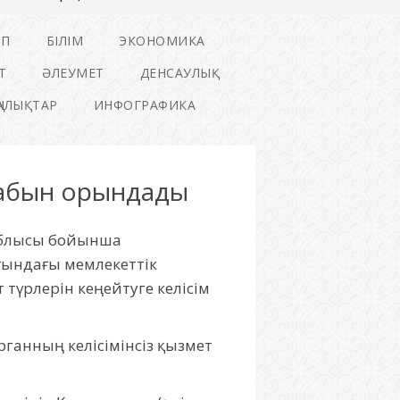
ІП
БІЛІМ
ЭКОНОМИКА
Т
ӘЛЕУМЕТ
ДЕНСАУЛЫҚ
ҢАЛЫҚТАР
ИНФОГРАФИКА
лабын орындады
 облысы бойынша
ғындағы мемлекеттік
түрлерін кеңейтуге келісім
ганның келісімінсіз қызмет