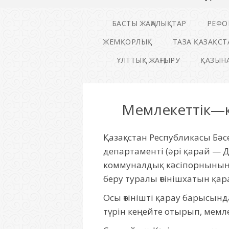
БАСТЫ ЖАҢАЛЫҚТАР
РЕФО
ЖЕМҚОРЛЫҚ
ТАЗА ҚАЗАҚСТ
ҰЛТТЫҚ ЖАҢҒЫРУ
ҚАЗЫНА
Мемлекеттік—к
Қазақстан Республикасы Бәс
департаменті (әрі қарай — 
коммуналдық кәсіпорнының (
беру туралы өтінішхатын қа
Осы өтінішті қарау барысын
түрін кеңейте отырып, мемле