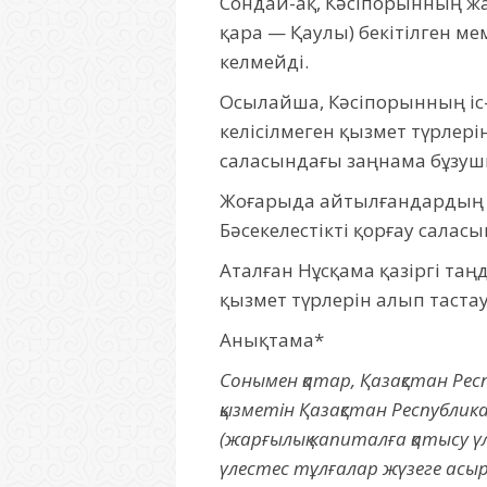
Сондай-ақ, Кәсіпорынның жа
қара — Қаулы) бекітілген ме
келмейді.
Осылайша, Кәсіпорынның іс-
келісілмеген қызмет түрлері
саласындағы заңнама бұзу
Жоғарыда айтылғандардың н
Бәсекелестікті қорғау сал
Аталған Нұсқама қазіргі таң
қызмет түрлерін алып таст
Анықтама*
Сонымен қатар, Қазақстан Респ
қызметін Қазақстан Республи
(жарғылық капиталға қатысу ү
үлестес тұлғалар жүзеге асыр