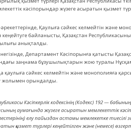
рғылық қызмет түрлері Қазақстан Республикасы Үкі
млекеттік кәсіпорындар жүзеге асыратын қызмет түрл
әрекеттерінде, Қаулыға сәйкес келмейтін және мон
н кеңейтуге байланысты, Қазақстан Республикасының
шылығы анықталды.
егізінде, Департамент Кәсіпорынға қатысты Қазақ
асындағы заңнама бұзушылықтарын жою туралы Нұсқ
да қаулыға сәйкес келмейтін және монополияға қарс
ау жолымен орындалды.
убликасы Кәсіпкерлік кодексінің (Кодекс) 192 — бабыны
касының аумағында жүзеге асыратын мемлекеттік кәс
лестерінің) елу пайыздан астамы мемлекетке тиесілі 
атын қызмет түрлері кеңейтілген және (немесе) өзгерт