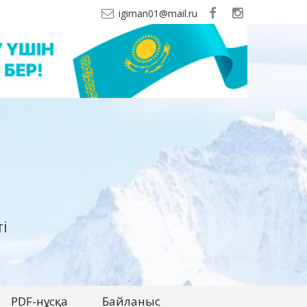
igiman01@mail.ru
і
PDF-нұсқа
Байланыс