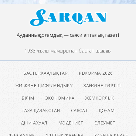
Ауданның қоғамдық — саяси апталық газеті
1933 жылғы мамырынан бастап шығады
БАСТЫ ЖАҢАЛЫҚТАР
РЕФОРМА 2026
ЖИ ЖӘНЕ ЦИФРЛАНДЫРУ
ЗАҢ ЖӘНЕ ТӘРТІП
БІЛІМ
ЭКОНОМИКА
ЖЕМҚОРЛЫҚ
ТАЗА ҚАЗАҚСТАН
САЯСАТ
ҚОҒАМ
ДІНИ АХУАЛ
МӘДЕНИЕТ
ӘЛЕУМЕТ
ДЕНСАУЛЫҚ
ҰЛТТЫҚ ЖАҢҒЫРУ
ҚАЗЫНА КЕУДЕ