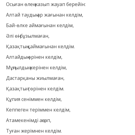
Осыған өлең жазып жауап берейін:
Алтай таудың ар жағынан келдім,
Бай-өлке аймағынан келдім,
Әлі өңі бұзылмаған,
Қазақтың қаймағынан келдім.
Алтайдың өрінен келдім,
Мұңғылдың жерінен келдім,
Дастарқаны жиылмаған,
Қазақтың төрінен келдім.
Құпия сеніммен келдім,
Кеппеген теріммен келдім,
Атамекенімді аңсап,
Туған жерімнен келдім.