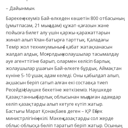
– Дайынмын.
Барекең екеуміз Бай-өлкеден көшетін 800 отбасының
(ұмытпасам, 21 мың адам) құжат-қағазын және
пойызға билет алу үшін қаржы-қаражаттарын
жинап алып Ұлан-батырға тарттық. Қаладағы
Темір жол техникумының 4 қабат жатақханасын
жалдап алдық. Моңғолдың жолаушылар тасымалдау
әуе агенттігіне барып, олармен келісіп барлық
жолаушылар ұшағын Бай-өлкеге бұрдық. Аймақтан
күніне 5-10 ұшақ адам келеді. Оны қабылдап алып,
ақшасын беріп сатып алған екі составқа тиеп
Ресейдің Наушке бекетіне жеткіземіз. Наушкеде
Қазақстанның барлық облысынан мыңдаған адамдар
келіп қазақтарды алып кетуге күтіп жатыр.
Бастығы Марат Қонақбаев деген – ҚР Еңбек
министрлігінің өкілі. Мәкең қазақтарды сол жерде
облыс-облысқа бөліп таратып беріп жатыр. Осының