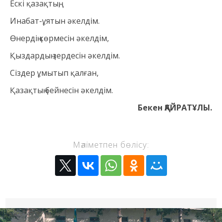
Ескі қазақтың,
Инабат-ұятын әкелдім.
Өнердің көрмесін әкелдім,
Қыздардың зердесін әкелдім.
Сіздер ұмытып қалған,
Қазақтың бейнесін әкелдім.
Бекен ҚАЙРАТҰЛЫ.
Мәліметпен бөлісу: