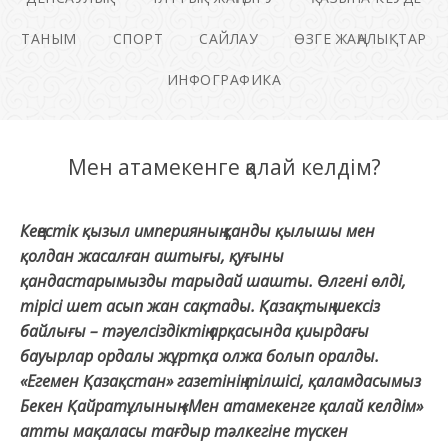
ТАНЫМ
СПОРТ
САЙЛАУ
ӨЗГЕ ЖАҢАЛЫҚТАР
ИНФОГРАФИКА
Мен атамекенге қалай келдім?
Кеңестік қызыл империяның қанды қылышы мен
қолдан жасалған аштығы, қуғыны
қандастарымызды тарыдай шашты. Өлгені өлді,
тірісі шет асып жан сақтады. Қазақтың шексіз
байлығы – тәуелсіздіктің арқасында қиырдағы
бауырлар ордалы жұртқа олжа болып оралды.
«Егемен Қазақстан» газетінің тілшісі, қаламдасымыз
Бекен Қайратұлының «Мен атамекенге қалай келдім»
атты мақаласы тағдыр тәлкегіне түскен