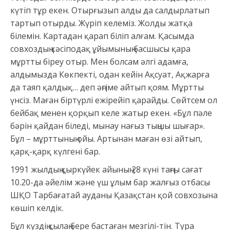
күтіп тұр екен. Отырғызып алды да салдырлатып
тартып отырды. Жүріп келеміз. Жолды жатқа
білемін. Картадан қарап біліп алғам. Қасымда
совхоздың кәсіподақ ұйымының басшысы қара
мұртты біреу отыр. Мен болсам әлгі адамға,
алдымызда Көкпекті, одан кейін Ақсуат, Ақжарға
да таяп қалдық… деп әңгіме айтып қоям. Мұртты
үнсіз. Маған біртүрлі ежірейіп қарайды. Сөйтсем ол
бейбақ менен қорқып келе жатыр екен. «Бұл пәле
бәрін қайдан біледі, мынау нағыз тыңшы шығар».
Бұл – мұрттының ойы. Артынан маған өзі айтып,
қарқ-қарқ күлгені бар.
1991 жылдың қыркүйек айының 28 күні таңғы сағат
10.20-да әйелім және үш ұлым бар жалғыз отбасы
ШҚО Тарбағатай ауданы Қазақстан қой совхозына
көшіп келдік.
Бұл күздің қылаң бере бастаған мезгілі-тін. Тура