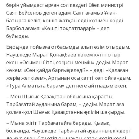
бәрін ұйымдастырған сол кездегі Еңбек министрі
Саят Бейсенов деген адам. Саят ағамыз Ұлан-
батырға келіп, көшіп жатқан елді көзімен көрді.
Барбол ағама: «Көшті тоқтатпаңдар!» – деп
бұйырды.
Ең соңында пойызға отбасымды алып өзім отырдым.
Наушкеде Марат Қонақбаев көкем күтіп отыр
екен. «Осымен бітті, соңғысы менмін» дедім. Марат
көкем: «Сен қайда барғың келеді?» – деді. «Қалаған
жеріңе жеткізем». Артынан осы сәтті көп ойландым.
«Тура Алматыға барам» деп неге айтпадым екен.
– Мен Шығыс Қазақстан облысына қарасты
Тарбағатай ауданына барам, – дедім. Марат аға
қолма-қол Шығыс Қазақстанның өкілін шақырды.
– Мына жігіт Тарбағатайға барады. Қызық
болғанда, Наушкеде Тарбағатай ауданның өкілдері
де жүр екен. Сау етіп он шақты қазақ жетіп келді.