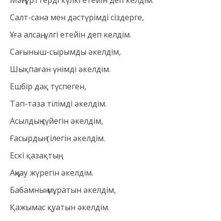
Мәңгүрттерді күлкі етейін деп келдім.
Салт-сана мен дәстүрімді сіздерге,
Ұға алсаң, үлгі етейін деп келдім.
Сағыныш-сырымды әкелдім,
Шықпаған үнімді әкелдім.
Ешбір дақ түспеген,
Тап-таза тілімді әкелдім.
Асылдың сүйегін әкелдім,
Ғасырдың тілегін әкелдім.
Ескі қазақтың,
Аңқау жүрегін әкелдім.
Бабамның мұратын әкелдім,
Қажымас қуатын әкелдім.