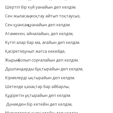
Шертіп бір күй уанайын деп келдім.
Сен жыласаң, жоқтау айтып тоқтаусыз,
Сен қуансаң қуанайын деп келдім.
Атамекен, айналайын, деп келдім,
Күтіп алар бар ма, ағайын деп келдім.
Қасіретің тұнып жатса көкейде,
Жырың болып сорғалайын деп келдім.
Дұшпандарды бұқтырайын деп келдім,
Кірмелерді ықтырайын деп келдім.
Шетелде қазақтар бар айбарлы,
Құдіретін ұқтырайын деп келдім.
Дүниеден бір кетейін деп келдім,