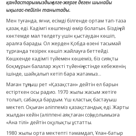
қандастарымыздың елге-жерге деген шынайы
ықылас-пейілін танытады.
Мен туғанда, яғни, есімді білгенде ортам тап-таза
қазақ еді. Кәдімгі көшпенді өмір болатын. Біздің үй
көктемде мал төлдету үшін қыстаудан көшіп,
аралға барады. Ол жерден Қобда өзені тасымай
тұрғанда тезірек көшіп жайлауға беттейді.
Көшкенде кәдімгі түйемен көшеміз, біз сияқты
боқмұрын балалар жүкті түйенің үстінде кебеженің
ішінде, шайқалып кетіп бара жатамыз…
Маған тұңғыш рет «Қазақстан» дейтін ел барын
естірткен осы радио. 1970 жылы жасым жетіге
толып, сабаққа бардым. Үш кластық бастауыш
мектеп. Оқыған әліппеміз қазақстандық еді. Жарты
жылдан кейін (әліппені аяқтаған соң) қолымызға
«Ана тілі» дейтін оқулықты ұстатты.
1980 жылы орта мектепті тәмамдап, Ұлан-батыр