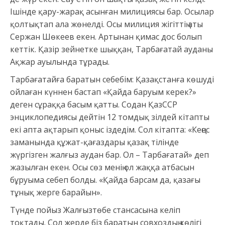
Ішінде қару-жарақ асынған милициясы бар. Осылар
қолтықтап ала жөнелді. Осы милиция жігіттің аты
Сержан Шөкеев екен. Артынан қимас дос болып
кеттік. Қазір зейнетке шыққан, Тарбағатай ауданы
Ақжар ауылында тұрады.
Тарбағатайға баратын себебім: Қазақстанға көшуді
ойлаған күннен бастап «Қайда баруым керек?»
деген сұраққа басым қатты. Содан ҚазССР
энциклопедиясы дейтін 12 томдық зілдей кітапты
екі апта ақтарып қоныс іздедім. Сол кітапта: «Кеңес
заманында құжат-қағаздары қазақ тілінде
жүргізген жалғыз аудан бар. Ол – Тарбағатай» деп
жазылған екен. Осы сөз менің ол жаққа атбасын
бұруыма себеп болды. «Қайда барсам да, қазағы
тұнық жерге барайын».
Түнде пойыз Жалғызтөбе стансасына келіп
тоқтады. Сол жерде біз баратын совхоздың көлігі