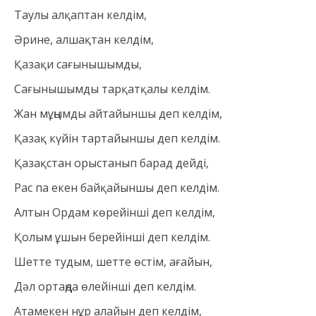
Таулы алқаптан келдім,
Әрине, алшақтан келдім,
Қазақи сағынышымды,
Сағынышымды тарқатқалы келдім.
Жан мұңымды айтайыншы деп келдім,
Қазақ күйін тартайыншы деп келдім.
Қазақстан орыстанып барад дейді,
Рас па екен байқайыншы деп келдім.
Алтын Ордам көрейінші деп келдім,
Қолым ұшын берейінші деп келдім.
Шетте тудым, шетте өстім, ағайын,
Дәл ортаңда өлейінші деп келдім.
Атамекен нұр алайын деп келдім,