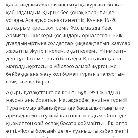
қаласындағы Әскери институтқа курсант болып
қабылдандым. Қырық бес қонақ карантинде
ұстады. Аса ауыр сынақтан өттік. Күніне 15-20
шақырым кросс жүгіреміз. Жолымызда Кеңес
Армиясының әскери қосындары орналасқан. Биік
дуалдың сыртына солдаттар қиқалақтатып жазулар
жазыпты. Жүгіріп келем, оқып келем… «Чимкент»
деп тұр. Көзіме оттай басылды. Қаптаған қалқа-
моңғолдың ортасына үйірлесе алмай жүрген мен
бейбаққа ана жазу қол бұлғап тұрған атажұртым
сияқты елес берді…
Ақыры Қазақстанға ел көшті. Бұл 1991 жылдың
наурыз айы болатын. Иә, ақсарбас, енді не тұрыс!!!
Тура мамыр айының басында басшылықтың атына
армиядан босату жайлы өтініш жаздым. Ол кезде
қызметтен оңай-оспақ босата қоймайтын. Екі апта
өтті. «Жолы болсын!» деген қуанышты хабар жетті.