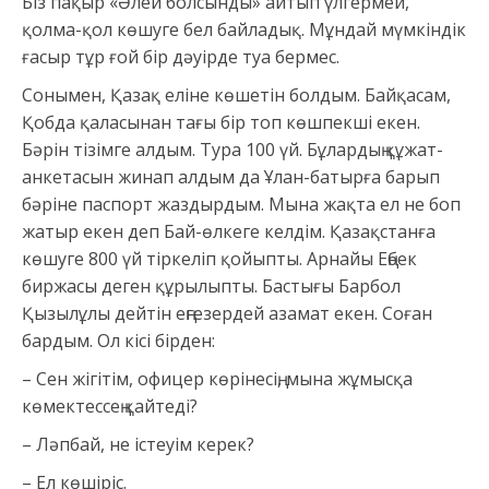
Біз пақыр «Әлей болсынды» айтып үлгермей,
қолма-қол көшуге бел байладық. Мұндай мүмкіндік
ғасыр тұр ғой бір дәуірде туа бермес.
Сонымен, Қазақ еліне көшетін болдым. Байқасам,
Қобда қаласынан тағы бір топ көшпекші екен.
Бәрін тізімге алдым. Тура 100 үй. Бұлардың құжат-
анкетасын жинап алдым да Ұлан-батырға барып
бәріне паспорт жаздырдым. Мына жақта ел не боп
жатыр екен деп Бай-өлкеге келдім. Қазақстанға
көшуге 800 үй тіркеліп қойыпты. Арнайы Еңбек
биржасы деген құрылыпты. Бастығы Барбол
Қызылұлы дейтін еңгезердей азамат екен. Соған
бардым. Ол кісі бірден:
– Сен жігітім, офицер көрінесің, мына жұмысқа
көмектессең қайтеді?
– Ләпбай, не істеуім керек?
– Ел көшіріс.