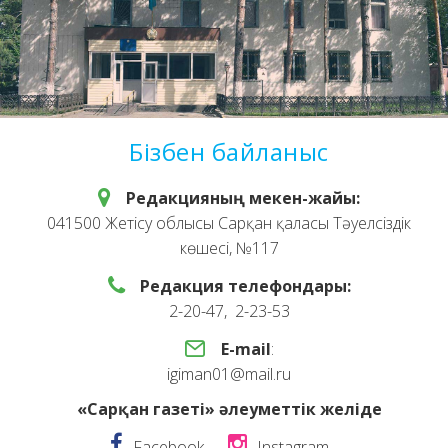
Бізбен байланыс
Редакцияның мекен-жайы:
041500 Жетісу облысы Сарқан қаласы Тәуелсіздік
көшесі, №117
Редакция телефондары:
2-20-47, 2-23-53
E-mail
:
igiman01@mail.ru
«Сарқан газеті» әлеуметтік желіде
Facebook
Instagram