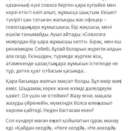
қазанның 1-күні совхоз берген қара купәйке мен
керзі етікті киіп алып, жұмысқа шықтым. Кешегі
түкірігі қан татыған жалынды жас офицер –
совхоздың қара жұмысшысы. Бір жақсысы, мені
ешкім танымайды. Ауыл айтады: «Совхозға
моңғолдан бір қара жұмысшы кепті». Бірақ, мен еш
ренжімедім. Себебі, бұлай боларын жүрегім алдын
ала сезді. Екіншіден, түрмеде жүргем жоқ,
атамекенде қазақтың қара жұмысын істегенде не
тұр, дәтке қуат отбасым қасымда…
Қара басымда жалғыз мақсат болды. Бұл өмір мәңгі
емес. Шыдамақ керек және өзімді дәлелдеуім
қажет. Ол үшін не істеймін? Жазу яғни, мақала
жазуды үйренейін, мүмкіндік болса өлең жазып
көрсем қайтеді. Неден бастасам екен?
Сол күндері маған ең көп қойылатын сұрақ мынау
еді: «Қайдан келдің?», «Неге келдің?», «Не әкелдің?».