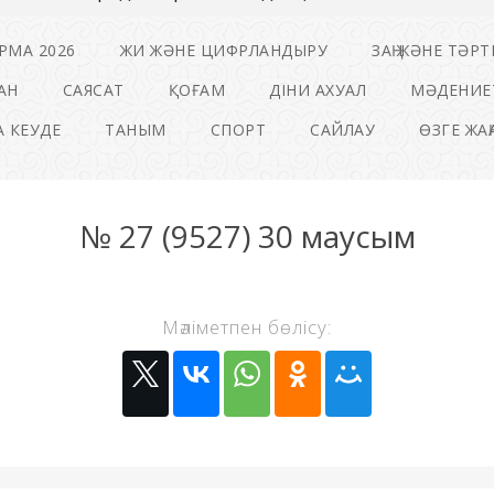
РМА 2026
ЖИ ЖӘНЕ ЦИФРЛАНДЫРУ
ЗАҢ ЖӘНЕ ТӘРТ
АН
САЯСАТ
ҚОҒАМ
ДІНИ АХУАЛ
МӘДЕНИЕ
 КЕУДЕ
ТАНЫМ
СПОРТ
САЙЛАУ
ӨЗГЕ ЖА
№ 27 (9527) 30 маусым
Мәліметпен бөлісу: