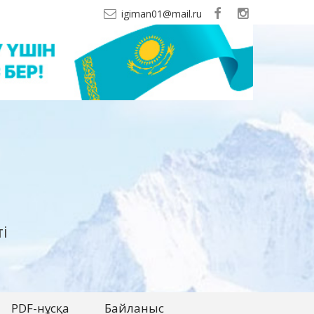
igiman01@mail.ru
і
PDF-нұсқа
Байланыс