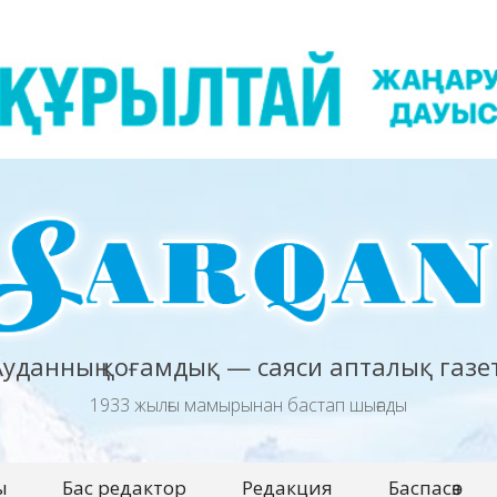
Ауданның қоғамдық — саяси апталық газет
1933 жылғы мамырынан бастап шығады
ы
Бас редактор
Редакция
Баспасөз