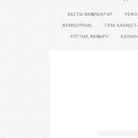
БАСТЫ ЖАҢАЛЫҚТАР
РЕФО
ЖЕМҚОРЛЫҚ
ТАЗА ҚАЗАҚСТ
ҰЛТТЫҚ ЖАҢҒЫРУ
ҚАЗЫНА