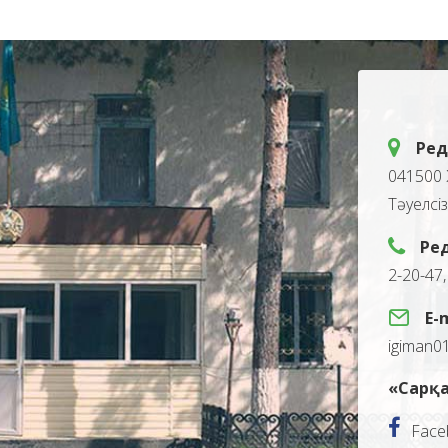
Ред
041500 
Тәуелсі
Ре
2-20-47
E-
igiman0
«Сарқа
Face