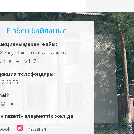
Бізбен байланыс
акцияның мекен-жайы:
Жетісу облысы Сарқан қаласы
здік көшесі, №117
дакция телефондары:
, 2-23-53
mail
:
1@mail.ru
н газеті» әлеуметтік желіде
book
Instagram