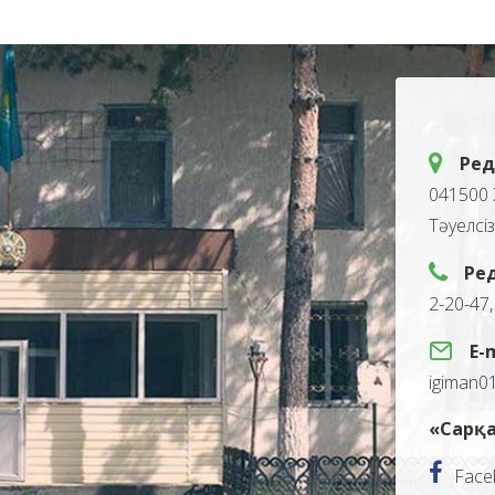
Ред
041500 
Тәуелсі
Ре
2-20-47
E-
igiman0
«Сарқа
Face