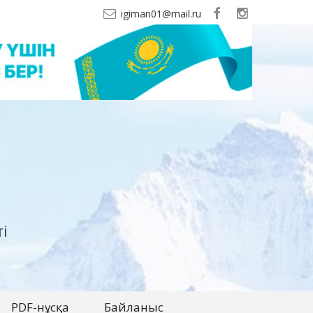
igiman01@mail.ru
і
PDF-нұсқа
Байланыс