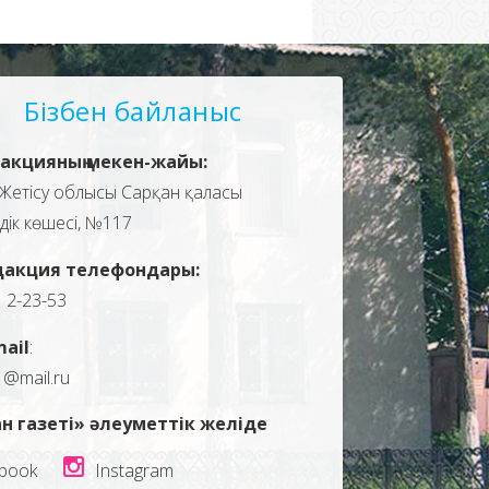
Бізбен байланыс
акцияның мекен-жайы:
Жетісу облысы Сарқан қаласы
здік көшесі, №117
дакция телефондары:
, 2-23-53
mail
:
1@mail.ru
н газеті» әлеуметтік желіде
book
Instagram