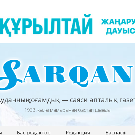
Ауданның қоғамдық — саяси апталық газет
1933 жылғы мамырынан бастап шығады
ы
Бас редактор
Редакция
Баспасөз