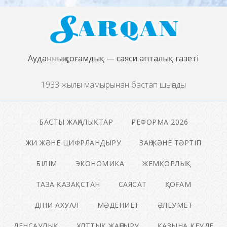
Ауданның қоғамдық — саяси апталық газеті
1933 жылғы мамырынан бастап шығады
БАСТЫ ЖАҢАЛЫҚТАР
РЕФОРМА 2026
ЖИ ЖӘНЕ ЦИФРЛАНДЫРУ
ЗАҢ ЖӘНЕ ТӘРТІП
БІЛІМ
ЭКОНОМИКА
ЖЕМҚОРЛЫҚ
ТАЗА ҚАЗАҚСТАН
САЯСАТ
ҚОҒАМ
ДІНИ АХУАЛ
МӘДЕНИЕТ
ӘЛЕУМЕТ
ДЕНСАУЛЫҚ
ҰЛТТЫҚ ЖАҢҒЫРУ
ҚАЗЫНА КЕУДЕ