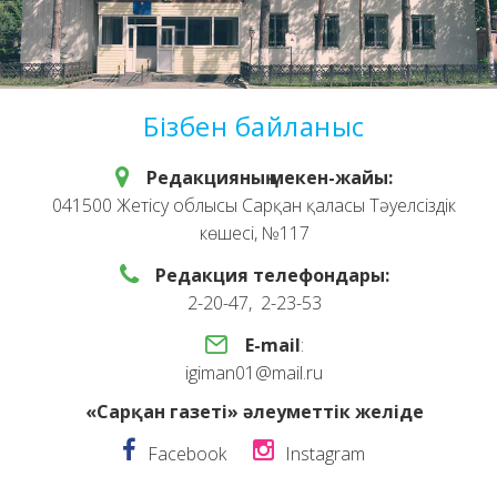
Бізбен байланыс
Редакцияның мекен-жайы:
041500 Жетісу облысы Сарқан қаласы Тәуелсіздік
көшесі, №117
Редакция телефондары:
2-20-47, 2-23-53
E-mail
:
igiman01@mail.ru
«Сарқан газеті» әлеуметтік желіде
Facebook
Instagram