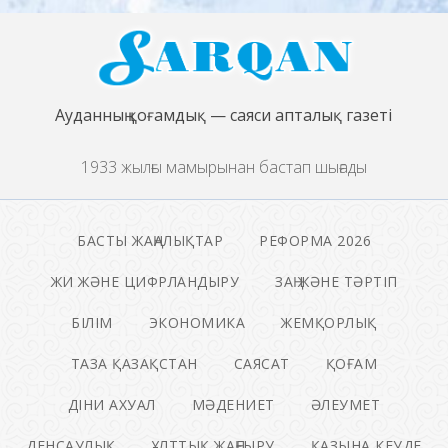
Ауданның қоғамдық — саяси апталық газеті
1933 жылғы мамырынан бастап шығады
БАСТЫ ЖАҢАЛЫҚТАР
РЕФОРМА 2026
ЖИ ЖӘНЕ ЦИФРЛАНДЫРУ
ЗАҢ ЖӘНЕ ТӘРТІП
БІЛІМ
ЭКОНОМИКА
ЖЕМҚОРЛЫҚ
ТАЗА ҚАЗАҚСТАН
САЯСАТ
ҚОҒАМ
ДІНИ АХУАЛ
МӘДЕНИЕТ
ӘЛЕУМЕТ
ДЕНСАУЛЫҚ
ҰЛТТЫҚ ЖАҢҒЫРУ
ҚАЗЫНА КЕУДЕ