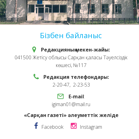
Бізбен байланыс
Редакцияның мекен-жайы:
041500 Жетісу облысы Сарқан қаласы Тәуелсіздік
көшесі, №117
Редакция телефондары:
2-20-47, 2-23-53
E-mail
:
igiman01@mail.ru
«Сарқан газеті» әлеуметтік желіде
Facebook
Instagram