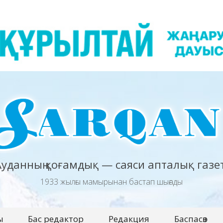
Ауданның қоғамдық — саяси апталық газет
1933 жылғы мамырынан бастап шығады
ы
Бас редактор
Редакция
Баспасөз