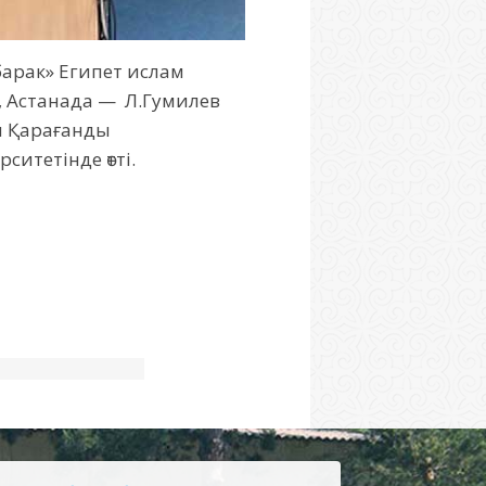
үбарак» Египет ислам
, Астанада — Л.Гумилев
ы Қарағанды
ситетінде өтті.