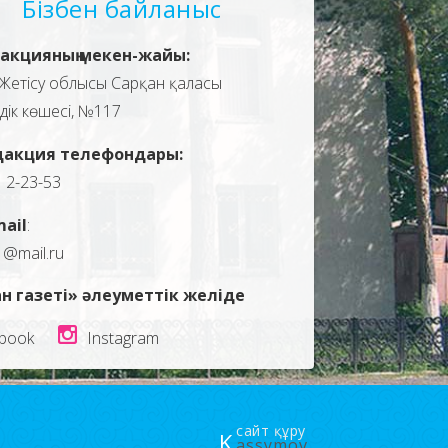
Бізбен байланыс
акцияның мекен-жайы:
Жетісу облысы Сарқан қаласы
здік көшесі, №117
дакция телефондары:
, 2-23-53
mail
:
1@mail.ru
н газеті» әлеуметтік желіде
book
Instagram
сайт құру
K
assymov