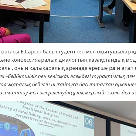
рағасы Б.Сәрсенбаев студенттер мен оқытушылар құр
және конфессияаралық диалогтың қазақстандық мод
лы, оның халықаралық аренада ерекше рөлін атап өт
–бейбітшілік пен келісімді, әлемдегі тұрақтылық пен қа
халықаралық беделін нығайтуға бағытталған өркение
сихаттау мен ілгерілетудің ұзақ мерзімді жолы деп а