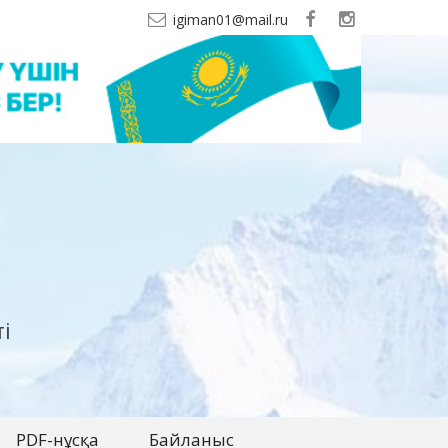
igiman01@mail.ru
і
PDF-нұсқа
Байланыс