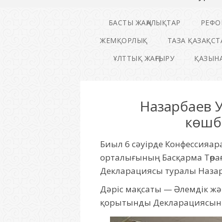
БАСТЫ ЖАҢАЛЫҚТАР
РЕФО
ЖЕМҚОРЛЫҚ
ТАЗА ҚАЗАҚСТ
ҰЛТТЫҚ ЖАҢҒЫРУ
ҚАЗЫНА
Назарбаев У
көшб
Биыл 6 сәуірде Конфессияар
орталығының Басқарма Төрағ
Декларациясы туралы Н
Дәріс мақсаты — Әлемдік жән
қорытынды Декларациясын 