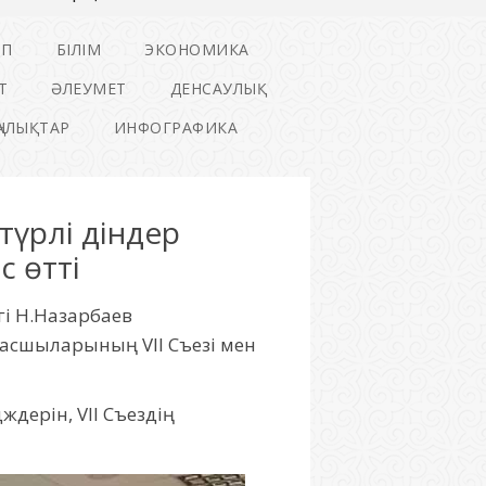
ІП
БІЛІМ
ЭКОНОМИКА
Т
ӘЛЕУМЕТ
ДЕНСАУЛЫҚ
ҢАЛЫҚТАР
ИНФОГРАФИКА
түрлі діндер
 өтті
гі Н.Назарбаев
басшыларының VII Съезі мен
дәріс оқыды.
ждерін, VII Съездің