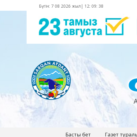
Бүгін: 7 08 2026 жыл|
12
:
09
:
40
Басты бет
Газет турал