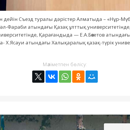
ұған дейін Съезд туралы дәрістер Алматыда – «Нұр-М
 әл-Фараби атындағы Қазақ ұлттық университетінде
иверситетінде, Қарағандыда — Е.А.Бөкетов атындағ
а- Х.Ясауи атындағы Халықаралық қазақ-түрік универ
Мәліметпен бөлісу: