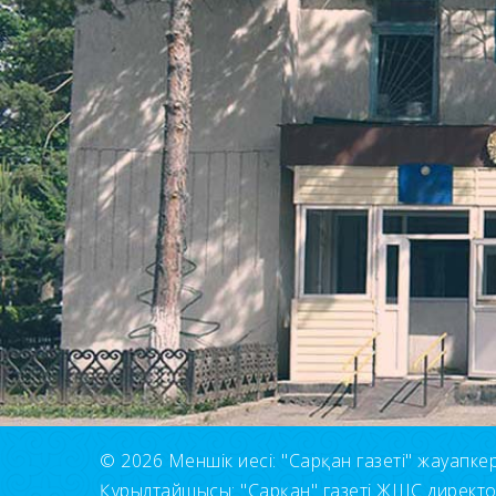
© 2026 Меншік иесі: "Сарқан газеті" жауапкерші
Құрылтайшысы: "Сарқан" газеті ЖШС директ