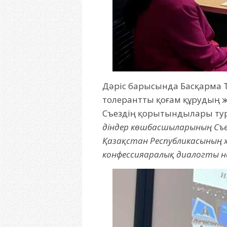
Дәріс барысында Басқарма Тө
толерантты қоғам құрудың 
Съездің қорытындылары тура
діндер көшбасшыларының Съезі 
Қазақстан Республикасының 
конфессияаралық диалогты на