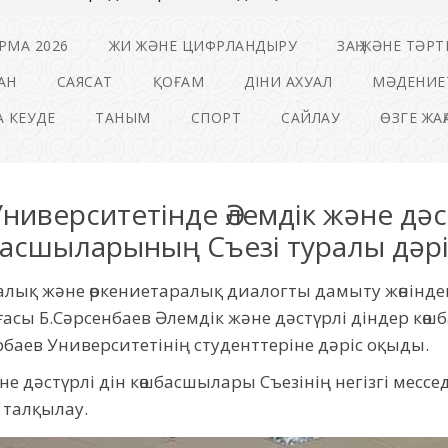
РМА 2026
ЖИ ЖӘНЕ ЦИФРЛАНДЫРУ
ЗАҢ ЖӘНЕ ТӘРТ
АН
САЯСАТ
ҚОҒАМ
ДІНИ АХУАЛ
МӘДЕНИЕ
 КЕУДЕ
ТАНЫМ
СПОРТ
САЙЛАУ
ӨЗГЕ ЖА
ниверситетінде Әлемдік және дәс
асшыларының Съезі туралы дәріс
алық және өркениетаралық диалогты дамыту жөнінде
асы Б.Сәрсенбаев Әлемдік және дәстүрлі діндер көш
азарбаев Университетінің студенттеріне 
е дәстүрлі дін көшбасшылары Съезінің негізгі мессед
талқылау.