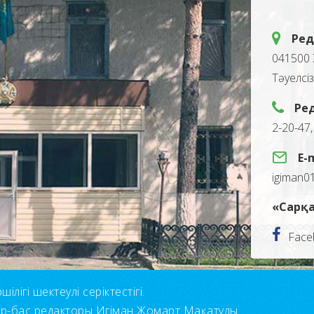
Ред
041500 
Тәуелсі
Ре
2-20-47
E-
igiman0
«Сарқа
Face
лігі шектеулі серіктестігі.
ор-бас редакторы Игіман Жомарт Мақатұлы