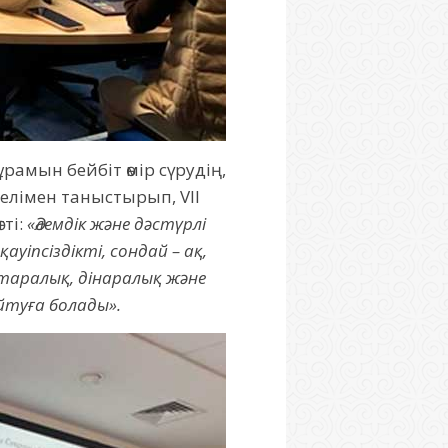
амын бейбіт өмір сүрудің,
елімен таныстырып, VII
ті:
«Әлемдік және дәстүрлі
уіпсіздікті, сондай – ақ,
таралық, дінаралық және
йтуға болады».