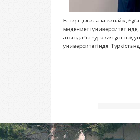
Естеріңізге сала кетейік, б
мәдениеті университетінде,
атындағы Еуразия ұлттық ун
университетінде, Түркістанд