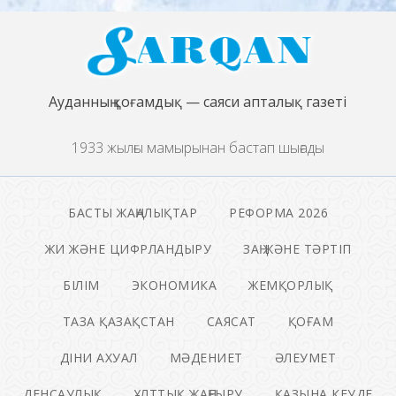
Ауданның қоғамдық — саяси апталық газеті
1933 жылғы мамырынан бастап шығады
БАСТЫ ЖАҢАЛЫҚТАР
РЕФОРМА 2026
ЖИ ЖӘНЕ ЦИФРЛАНДЫРУ
ЗАҢ ЖӘНЕ ТӘРТІП
БІЛІМ
ЭКОНОМИКА
ЖЕМҚОРЛЫҚ
ТАЗА ҚАЗАҚСТАН
САЯСАТ
ҚОҒАМ
ДІНИ АХУАЛ
МӘДЕНИЕТ
ӘЛЕУМЕТ
ДЕНСАУЛЫҚ
ҰЛТТЫҚ ЖАҢҒЫРУ
ҚАЗЫНА КЕУДЕ