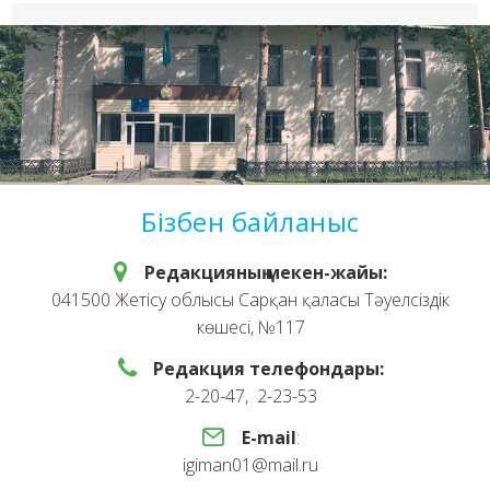
Бізбен байланыс
Редакцияның мекен-жайы:
041500 Жетісу облысы Сарқан қаласы Тәуелсіздік
көшесі, №117
Редакция телефондары:
2-20-47, 2-23-53
E-mail
:
igiman01@mail.ru