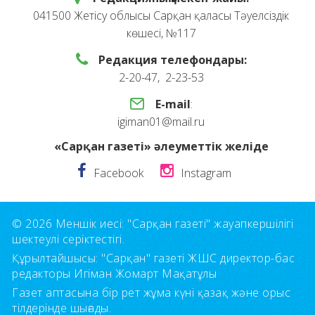
041500 Жетісу облысы Сарқан қаласы Тәуелсіздік
көшесі, №117
Редакция телефондары:
2-20-47, 2-23-53
E-mail
:
igiman01@mail.ru
«Сарқан газеті» әлеуметтік желіде
Facebook
Instagram
© 2026 Меншік иесі: "Сарқан газеті" жауапкершілігі
шектеулі серіктестігі.
Құрылтайшысы: "Сарқан" газеті ЖШС директор-бас
редакторы Игіман Жомарт Мақатұлы
Газет аптасына бір рет жұма күні қазақ және орыс
тілдерінде шығады.