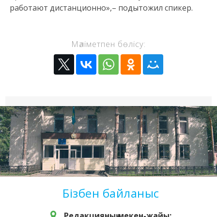
работают дистанционно»,– подытожил спикер.
Мәліметпен бөлісу:
Бізбен байланыс
Редакцияның мекен-жайы: