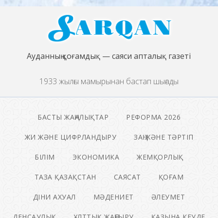
Ауданның қоғамдық — саяси апталық газеті
1933 жылғы мамырынан бастап шығады
БАСТЫ ЖАҢАЛЫҚТАР
РЕФОРМА 2026
ЖИ ЖӘНЕ ЦИФРЛАНДЫРУ
ЗАҢ ЖӘНЕ ТӘРТІП
БІЛІМ
ЭКОНОМИКА
ЖЕМҚОРЛЫҚ
ТАЗА ҚАЗАҚСТАН
САЯСАТ
ҚОҒАМ
ДІНИ АХУАЛ
МӘДЕНИЕТ
ӘЛЕУМЕТ
ДЕНСАУЛЫҚ
ҰЛТТЫҚ ЖАҢҒЫРУ
ҚАЗЫНА КЕУДЕ