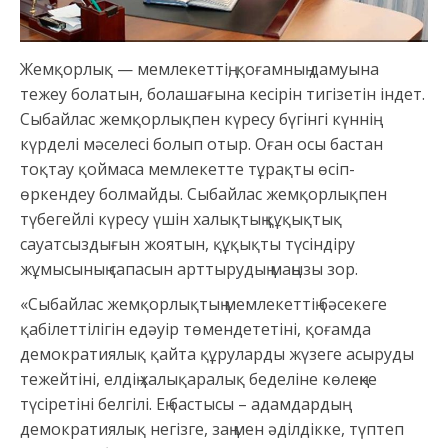
Жемқорлық — мемлекеттің, қоғамның дамуына
тежеу болатын, болашағына кесірін тигізетін індет.
Сыбайлас жемқорлықпен күресу бүгінгі күннің
күрделі мәселесі болып отыр. Оған осы бастан
тоқтау қоймаса мемлекетте тұрақты өсіп-
өркендеу болмайды. Сыбайлас жемқорлықпен
түбегейлі күресу үшін халықтың құқықтық
сауатсыздығын жоятын, құқықты түсіндіру
жұмысының сапасын арттырудың маңызы зор.
«Сыбайлас жемқорлықтың мемлекеттің бәсекеге
қабілеттілігін едәуір төмендететіні, қоғамда
демократиялық қайта құруларды жүзеге асыруды
тежейтіні, елдің халықаралық беделіне көлеңке
түсіретіні белгілі. Ең бастысы – адамдардың
демократиялық негізге, заң мен әділдікке, түптеп