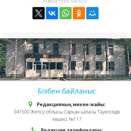
Мәліметпен бөлісу:
Бізбен байланыс
Редакцияның мекен-жайы:
041500 Жетісу облысы Сарқан қаласы Тәуелсіздік
көшесі, №117
Редакция телефондары: