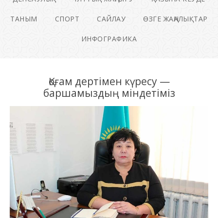
ТАНЫМ
СПОРТ
САЙЛАУ
ӨЗГЕ ЖАҢАЛЫҚТАР
ИНФОГРАФИКА
Қоғам дертімен күресу —
баршамыздың міндетіміз