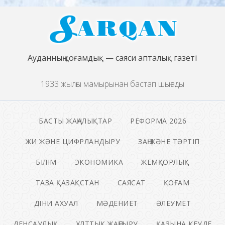
Ауданның қоғамдық — саяси апталық газеті
1933 жылғы мамырынан бастап шығады
БАСТЫ ЖАҢАЛЫҚТАР
РЕФОРМА 2026
ЖИ ЖӘНЕ ЦИФРЛАНДЫРУ
ЗАҢ ЖӘНЕ ТӘРТІП
БІЛІМ
ЭКОНОМИКА
ЖЕМҚОРЛЫҚ
ТАЗА ҚАЗАҚСТАН
САЯСАТ
ҚОҒАМ
ДІНИ АХУАЛ
МӘДЕНИЕТ
ӘЛЕУМЕТ
ДЕНСАУЛЫҚ
ҰЛТТЫҚ ЖАҢҒЫРУ
ҚАЗЫНА КЕУДЕ