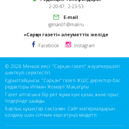
2-20-47, 2-23-53
E-mail
:
igiman01@mail.ru
«Сарқан газеті» әлеуметтік желіде
Facebook
Instagram
© 2026 Меншік иесі: "Сарқан газеті" жауапкершілігі
шектеулі серіктестігі.
Құрылтайшысы: "Сарқан" газеті ЖШС директор-бас
редакторы Игіман Жомарт Мақатұлы
Газет аптасына бір рет жұма күні қазақ және орыс
тілдерінде шығады.
Барлық құқықтар сақталған. Сайт материалдарын
қолдану үшін сілтеме көрсетуіңіз міндетті.