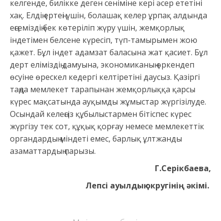
келгенде, билікке деген сеніміне кері әсер ететіні
хақ. Елдің ертеңі үшін, болашақ келер ұрпақ алдында
еңсеміздің бек көтеріліп жүру үшін, жемқорлық
індетімен белсене күресіп, түп-тамырымен жою
қажет. Бұл індет адамзат баласына жат қасиет. Бұл
дерт еліміздің дамуына, экономиканың өркендеп
өсуіне өрескел кедергі келтіретіні даусыз. Қазіргі
таңда мемлекет тарапынан жемқорлыққа қарсы
күрес мақсатында ауқымды жұмыстар жүргізілуде.
Осындай келеңсіз құбылыстармен бітіспес күрес
жүргізу тек сот, құқық қорғау немесе мемлекеттік
органдардың міндеті емес, барлық ұлтжанды
азаматтардың парызы.
Г.Серікбаева,
Лепсі ауылдық округінің әкімі.