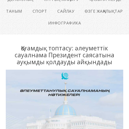
ТАНЫМ
СПОРТ
САЙЛАУ
ӨЗГЕ ЖАҢАЛЫҚТАР
ИНФОГРАФИКА
Қоғамдық топтасу: әлеуметтік
сауалнама Президент саясатына
ауқымды қолдауды айқындады