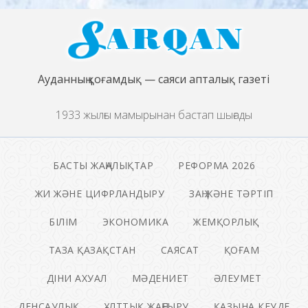
Ауданның қоғамдық — саяси апталық газеті
1933 жылғы мамырынан бастап шығады
БАСТЫ ЖАҢАЛЫҚТАР
РЕФОРМА 2026
ЖИ ЖӘНЕ ЦИФРЛАНДЫРУ
ЗАҢ ЖӘНЕ ТӘРТІП
БІЛІМ
ЭКОНОМИКА
ЖЕМҚОРЛЫҚ
ТАЗА ҚАЗАҚСТАН
САЯСАТ
ҚОҒАМ
ДІНИ АХУАЛ
МӘДЕНИЕТ
ӘЛЕУМЕТ
ДЕНСАУЛЫҚ
ҰЛТТЫҚ ЖАҢҒЫРУ
ҚАЗЫНА КЕУДЕ