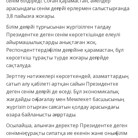
сенім білдіреді. Соған қарамастан, әйелдер
арасындағы сенім деңгейі ерлермен салыстырғанда
3,8 пайызға жоғары.
Білім деңгейі тұрғысынан жүргізілген талдау
Президентке деген сенім көрсеткішінде елеулі
айырмашылықтарды анықтаған жоқ.
Респонденттердің білім деңгейіне қарамастан, бұл
көрсеткіш тұрақты түрде жоғары деңгейде
сақталуда.
Зерттеу нәтижелері көрсеткендей, азаматтардың
сатып алу қабілеті артқан сайын Президентке
деген сенім деңгейі де өседі. Бұл экономикалық
жағдайды оң бағалау мен Мемлекет басшысының
жүргізіп отырған саясатын қолдау арасындағы
өзара байланысты аңғартады.
Осылайша, алынған деректер Президентке деген
сенімнің тұрақты сипатқа ие екенін және оның білім