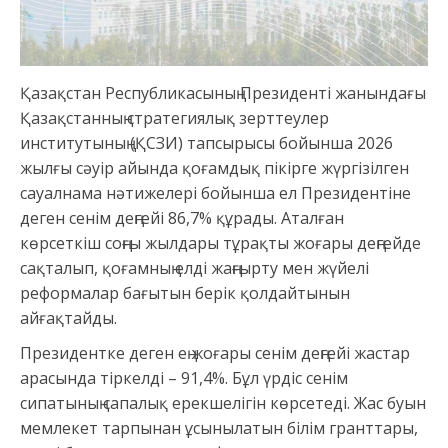
Қазақстан Республикасының Президенті жанындағы
Қазақстанның стратегиялық зерттеулер
институтының (ҚСЗИ) тапсырысы бойынша 2026
жылғы сәуір айында қоғамдық пікірге жүргізілген
сауалнама нәтижелері бойынша ел Президентіне
деген сенім деңгейі 86,7% құрады. Аталған
көрсеткіш соңғы жылдары тұрақты жоғары деңгейде
сақталып, қоғамның елді жаңғырту мен жүйелі
реформалар бағытын берік қолдайтынын
айғақтайды.
Президентке деген ең жоғары сенім деңгейі жастар
арасында тіркелді – 91,4%. Бұл үрдіс сенім
сипатының сапалық ерекшелігін көрсетеді. Жас буын
мемлекет тарпынан ұсынылатын білім гранттары,