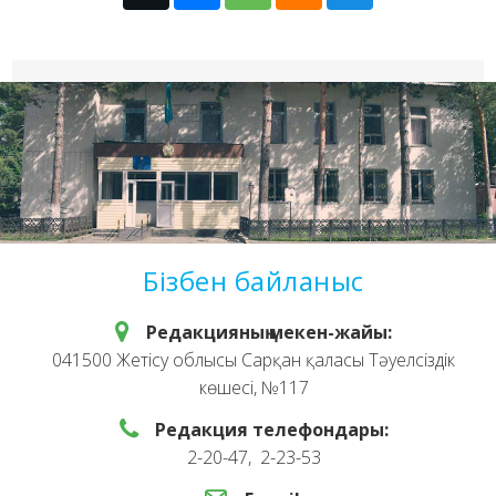
Бізбен байланыс
Редакцияның мекен-жайы:
041500 Жетісу облысы Сарқан қаласы Тәуелсіздік
көшесі, №117
Редакция телефондары:
2-20-47, 2-23-53