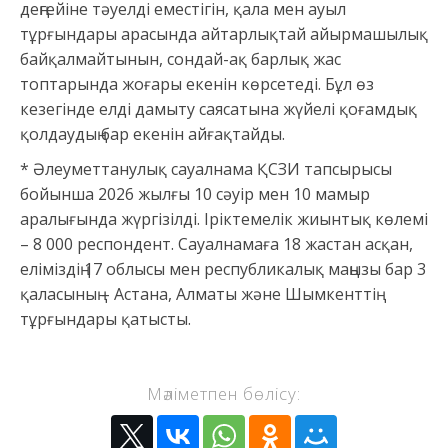
деңгейіне тәуелді еместігін, қала мен ауыл
тұрғындары арасында айтарлықтай айырмашылық
байқалмайтынын, сондай-ақ барлық жас
топтарында жоғары екенін көрсетеді. Бұл өз
кезегінде елді дамыту саясатына жүйелі қоғамдық
қолдаудың бар екенін айғақтайды.
* Әлеуметтанулық сауалнама ҚСЗИ тапсырысы
бойынша 2026 жылғы 10 сәуір мен 10 мамыр
аралығында жүргізілді. Іріктемелік жиынтық көлемі
– 8 000 респондент. Сауалнамаға 18 жастан асқан,
еліміздің 17 облысы мен республикалық маңызы бар 3
қаласының – Астана, Алматы және Шымкенттің
тұрғындары қатысты.
Мәліметпен бөлісу: