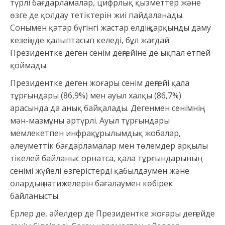
түрлі бағдарламалар, цифрлық қызметтер және
өзге де қолдау тетіктерін жиі пайдаланады.
Сонымен қатар бүгінгі жастар елдің қарқынды даму
кезеңінде қалыптасып келеді, бұл жағдай
Президентке деген сенім деңгейіне де ықпал етпей
қоймады.
Президентке деген жоғары сенім деңгейі қала
тұрғындары (86,9%) мен ауыл халқы (86,7%)
арасында да анық байқалады. Дегенмен сенімнің
мән-мазмұны әртүрлі. Ауыл тұрғындары
мемлекетпен инфрақұрылымдық жобалар,
әлеуметтік бағдарламалар мен төлемдер арқылы
тікелей байланыс орнатса, қала тұрғындарының
сенімі жүйелі өзгерістерді қабылдаумен және
олардың нәтижелерін бағалаумен көбірек
байланысты.
Ерлер де, әйелдер де Президентке жоғары деңгейде