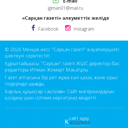
E-mail
:
igiman01@mail.ru
«Сарқан газеті» әлеуметтік желіде
Facebook
Instagram
© 2026 Меншік иесі: "Сарқан газеті" жауапкершілігі
шектеулі серіктестігі.
Құрылтайшысы: "Сарқан" газеті ЖШС директор-бас
редакторы Игіман Жомарт Мақатұлы
Газет аптасына бір рет жұма күні қазақ және орыс
тілдерінде шығады.
Барлық құқықтар сақталған. Сайт материалдарын
қолдану үшін сілтеме көрсетуіңіз міндетті.
сайт құру
K
assymov