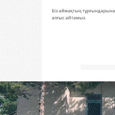
Біз
аймақтың тұрғындарына т
алғыс
айтамыз
.