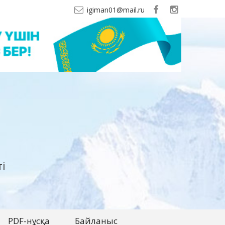
igiman01@mail.ru
і
PDF-нұсқа
Байланыс