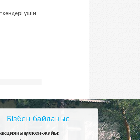
ткендері үшін
Бізбен байланыс
акцияның мекен-жайы: