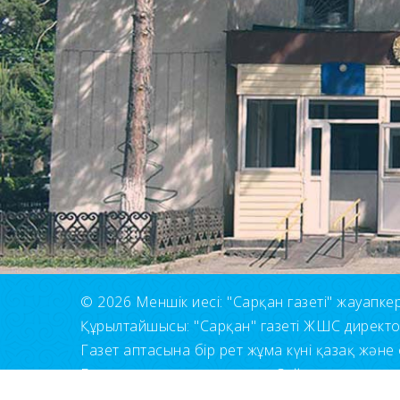
© 2026 Меншік иесі: "Сарқан газеті" жауапкерші
Құрылтайшысы: "Сарқан" газеті ЖШС директ
Газет аптасына бір рет жұма күні қазақ және 
Барлық құқықтар сақталған. Сайт материалдары