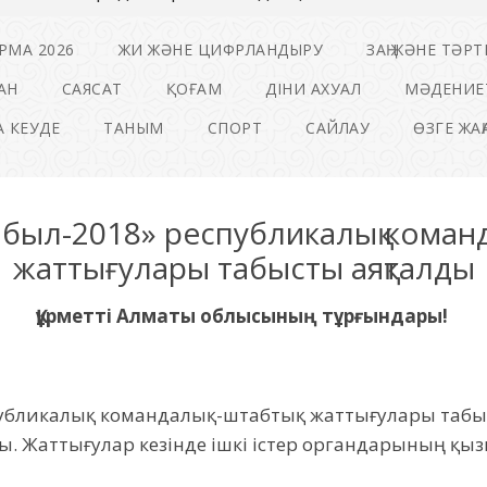
РМА 2026
ЖИ ЖӘНЕ ЦИФРЛАНДЫРУ
ЗАҢ ЖӘНЕ ТӘРТ
АН
САЯСАТ
ҚОҒАМ
ДІНИ АХУАЛ
МӘДЕНИЕ
 КЕУДЕ
ТАНЫМ
СПОРТ
САЙЛАУ
ӨЗГЕ ЖА
был-2018» республикалық команд
жаттығулары табысты аяқталды
Құрметті
Алматы
облысының тұ
р
ғындары!
убликалық командалы
қ-
штабтық жаттығулары
табы
ды
. Жаттығулар
кезінде
ішкі
істер
органдарының қызм