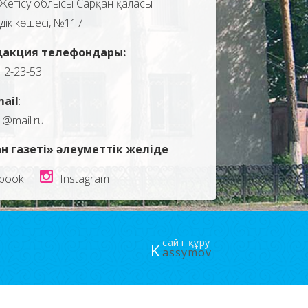
Жетісу облысы Сарқан қаласы
здік көшесі, №117
дакция телефондары:
, 2-23-53
mail
:
1@mail.ru
н газеті» әлеуметтік желіде
book
Instagram
сайт құру
K
assymov