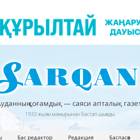
Ауданның қоғамдық — саяси апталық газет
1933 жылғы мамырынан бастап шығады
ы
Бас редактор
Редакция
Баспасөз