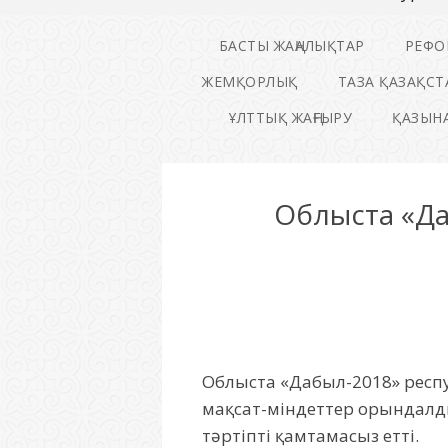
БАСТЫ ЖАҢАЛЫҚТАР
РЕФО
ЖЕМҚОРЛЫҚ
ТАЗА ҚАЗАҚСТ
ҰЛТТЫҚ ЖАҢҒЫРУ
ҚАЗЫНА
Облыста «Да
Облыста
«Дабыл-2018» респ
мақсат-міндеттер
орындал
тәрті
пт
і қамтамасыз
етті
.