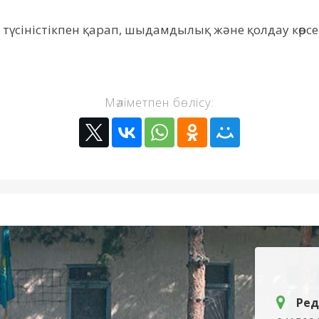
үсіністікпен қарап, шыдамдылық және қолдау көрсе
Мәліметпен бөлісу:
Ред