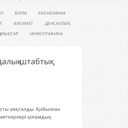
ІП
БІЛІМ
ЭКОНОМИКА
Т
ӘЛЕУМЕТ
ДЕНСАУЛЫҚ
ҢАЛЫҚТАР
ИНФОГРАФИКА
алық-штабтық
сты
аяқталды. Қойылған
еткерлері қоғамдық