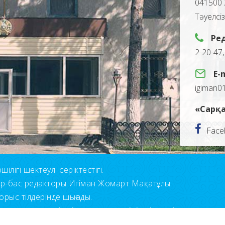
041500 
Тәуелсі
Ре
2-20-47
E-
igiman0
«Сарқа
Face
лігі шектеулі серіктестігі.
ор-бас редакторы Игіман Жомарт Мақатұлы
орыс тілдерінде шығады.
н қолдану үшін сілтеме көрсетуіңіз міндетті.