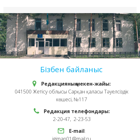
Бізбен байланыс
Редакцияның мекен-жайы:
041500 Жетісу облысы Сарқан қаласы Тәуелсіздік
көшесі, №117
Редакция телефондары:
2-20-47, 2-23-53
E-mail
:
igiman01@mail.ru