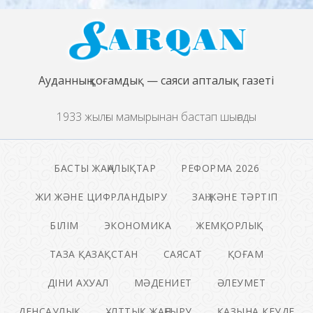
Ауданның қоғамдық — саяси апталық газеті
1933 жылғы мамырынан бастап шығады
БАСТЫ ЖАҢАЛЫҚТАР
РЕФОРМА 2026
ЖИ ЖӘНЕ ЦИФРЛАНДЫРУ
ЗАҢ ЖӘНЕ ТӘРТІП
БІЛІМ
ЭКОНОМИКА
ЖЕМҚОРЛЫҚ
ТАЗА ҚАЗАҚСТАН
САЯСАТ
ҚОҒАМ
ДІНИ АХУАЛ
МӘДЕНИЕТ
ӘЛЕУМЕТ
ДЕНСАУЛЫҚ
ҰЛТТЫҚ ЖАҢҒЫРУ
ҚАЗЫНА КЕУДЕ