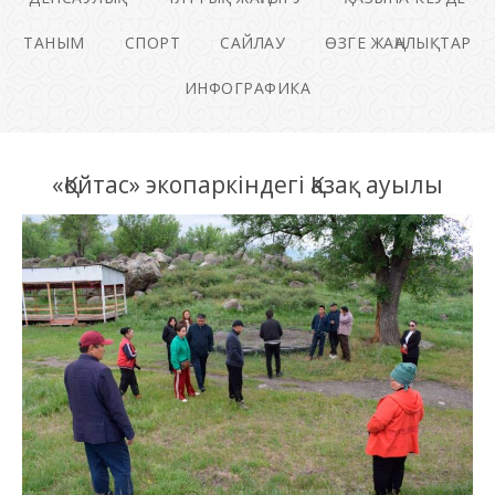
ТАНЫМ
СПОРТ
САЙЛАУ
ӨЗГЕ ЖАҢАЛЫҚТАР
ИНФОГРАФИКА
«Қойтас» экопаркіндегі Қазақ ауылы