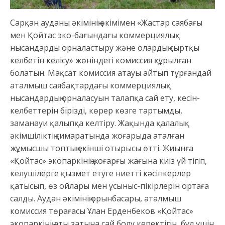
Сарқан ауданы әкімінің өкімімен «Жастар саябағы
мен Қойтас эко-бағындағы коммерциялық
нысандарды орналастыру және олардың сыртқы
келбетін келісу» жөніндегі комиссия құрылған
болатын. Мақсат комиссия атауы айтып тұрғандай
аталмыш саябақтардағы коммерциялық
нысандардың орналасуын талапқа сай ету, кесін-
келбеттерін бірізді, көрер көзге тартымды,
заманауи қалыпқа келтіру. Жақында қалалық
әкімшіліктің ғимаратында жоғарыда аталған
жұмысшы топтың екінші отырысы өтті. Жиынға
«Қойтас» экопаркінің жоғарғы жағына киіз үй тігіп,
келушілерге қызмет етуге ниетті кәсіпкерлер
қатысып, өз ойлары мен ұсыныс-пікірлерін ортаға
салды. Аудан әкімінің орынбасары, аталмыш
комиссия төрағасы Ұлан Ерденбеков «Қойтас»
экопаркінің аты затына сай болу керектігін, бұл үшін