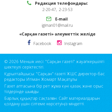
Редакция телефондары:
2-20-47, 2-23-53
E-mail
:
igiman01@mail.ru
«Сарқан газеті» әлеуметтік желіде
Facebook
Instagram
© 2026 Меншік иесі: "Сарқан газеті" жауапкершілігі
шектеулі серіктестігі.
Құрылтайшысы: "Сарқан" газеті ЖШС директор-бас
редакторы Игіман Жомарт Мақатұлы
Газет аптасына бір рет жұма күні қазақ және орыс
тілдерінде шығады.
Барлық құқықтар сақталған. Сайт материалдарын
қолдану үшін сілтеме көрсетуіңіз міндетті.