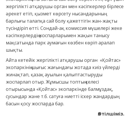
жергілікті атқарушы орган мен кәсіпкерлер бірлесе
әрекет етіп, қызмет көрсету нысандарының
барлығы талапқа сай болу қажеттігін жан-жақты
түсіндіріп өтті. Сондай-ақ комиссия мүшелері жеке
кәсіпкерлердің жоспарларымен жақын танысу
мақсатында парк аумағын көзбен көріп аралап
шықты.
Айта кетейік жергілікті атқарушы орган «Қойтас»
экопаркінің шығыс жағындағы жотада киіз үйлерді
жинақтап, қазақ ауылын қалыптастыруды
жоспарлап отыр. Жұмысшы топтың келесі
отырысында «Қойтас» экопаркінде балмұздақ,
сусындар және т.б. сатуға ниетті іскер жандардың
басын қосу жоспарда бар.
Өз тілшіміз.