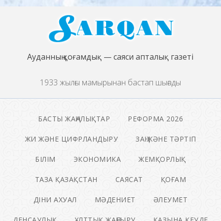
Ауданның қоғамдық — саяси апталық газеті
1933 жылғы мамырынан бастап шығады
БАСТЫ ЖАҢАЛЫҚТАР
РЕФОРМА 2026
ЖИ ЖӘНЕ ЦИФРЛАНДЫРУ
ЗАҢ ЖӘНЕ ТӘРТІП
БІЛІМ
ЭКОНОМИКА
ЖЕМҚОРЛЫҚ
ТАЗА ҚАЗАҚСТАН
САЯСАТ
ҚОҒАМ
ДІНИ АХУАЛ
МӘДЕНИЕТ
ӘЛЕУМЕТ
ДЕНСАУЛЫҚ
ҰЛТТЫҚ ЖАҢҒЫРУ
ҚАЗЫНА КЕУДЕ