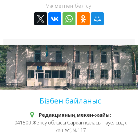
Мәліметпен бөлісу:
Бізбен байланыс
Редакцияның мекен-жайы:
041500 Жетісу облысы Сарқан қаласы Тәуелсіздік
көшесі, №117